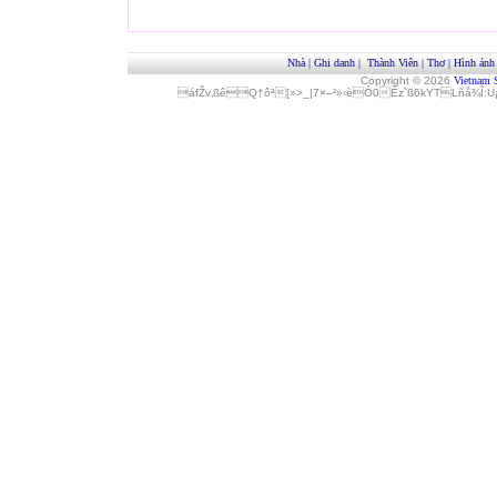
Nhà
|
Ghi danh
|
Thành Viên
|
Thơ
|
Hình ảnh
Copyright © 2026
Vietnam 
áfŽv‚ßêQ†ôª[»>_|7×–²»‹èÓ0Èz˜ß6kYTLñå¾Î