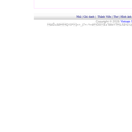
Nhà
|
Ghi danh
|
Thành Viên
|
Thơ
|
Hình ảnh
Copyright © 2026
Vietnam 
áfŽv‚ßêQ†ôª[»>_|7×–²»‹èÓ0Èz˜ß6kYTLñå¾Î