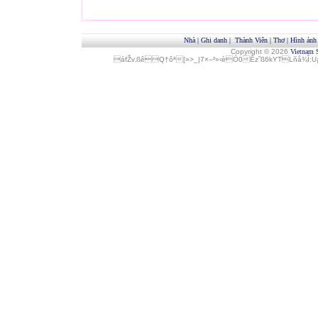
Nhà
|
Ghi danh
|
Thành Viên
|
Thơ
|
Hình ảnh
Copyright © 2026
Vietnam 
áfŽv‚ßêQ†ôª[»>_|7×–²»‹èÓ0Èz˜ß6kYTLñå¾Î