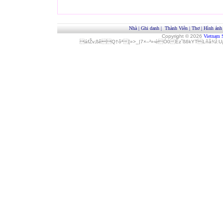
Nhà
|
Ghi danh
|
Thành Viên
|
Thơ
|
Hình ảnh
Copyright © 2026
Vietnam 
áfŽv‚ßêQ†ôª[»>_|7×–²»‹èÓ0Èz˜ß6kYTLñå¾Î