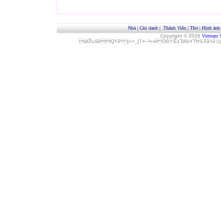
Nhà
|
Ghi danh
|
Thành Viên
|
Thơ
|
Hình ảnh
Copyright © 2026
Vietnam 
áfŽv‚ßêQ†ôª[»>_|7×–²»‹èÓ0Èz˜ß6kYTLñå¾Î