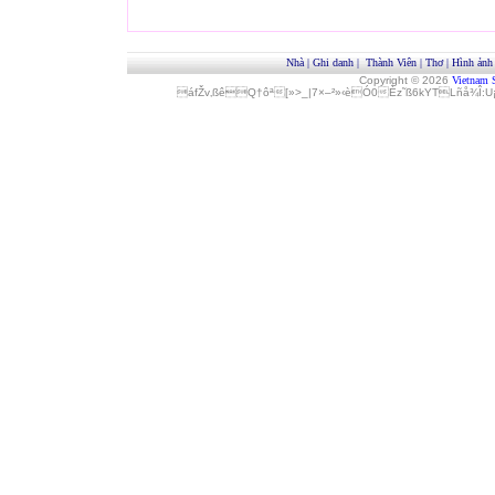
Nhà
|
Ghi danh
|
Thành Viên
|
Thơ
|
Hình ảnh
Copyright © 2026
Vietnam 
áfŽv‚ßêQ†ôª[»>_|7×–²»‹èÓ0Èz˜ß6kYTLñå¾Î