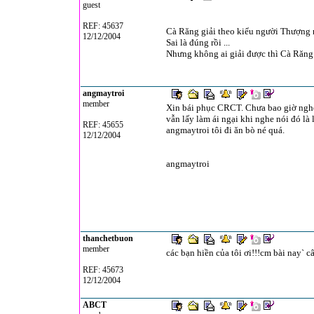
guest
REF: 45637
Cà Răng giải theo kiểu người Thượng m
12/12/2004
Sai là đúng rồi ...
Nhưng không ai giải được thì Cà Răng
angmaytroi
member
Xin bái phục CRCT. Chưa bao giờ nghe
vẫn lấy làm ái ngại khi nghe nói đó l
REF: 45655
angmaytroi tôi đi ăn bò né quá.
12/12/2004
angmaytroi
thanchetbuon
member
các bạn hiền của tôi ơi!!!cm bài nay` c
REF: 45673
12/12/2004
ABCT