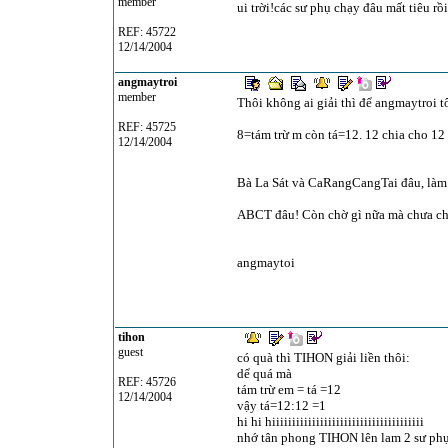
member
ui trời!các sư phụ chạy đâu mất tiêu rồ
REF: 45722
12/14/2004
angmaytroi
member
Thôi không ai giải thì để angmaytroi tô
REF: 45725
8=tám trừ m còn tá=12. 12 chia cho 12 
12/14/2004
Bà La Sát và CaRangCangTai đâu, làm 
ABCT đâu! Còn chờ gì nữa mà chưa chị
angmaytoi
tihon
guest
có quà thì TIHON giải liền thôi:
dể quá mà
REF: 45726
tám trừ em = tá =12
12/14/2004
vậy tá=12:12 =1
hi hi hiiiiiiiiiiiiiiiiiiiiiiiiiiiiiiiiiiiiii
nhớ tân phong TIHON lên lam 2 sư phụ