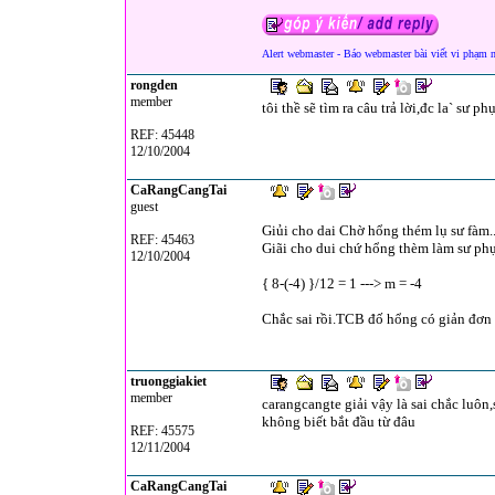
Alert webmaster - Báo webmaster bài viết vi phạm 
rongden
member
tôi thề sẽ tìm ra câu trả lời,đc la` sư 
REF: 45448
12/10/2004
CaRangCangTai
guest
Giủi cho dai Chờ hổng thém lụ sư fàm..
REF: 45463
Giãi cho dui chứ hổng thèm làm sư phụ.
12/10/2004
{ 8-(-4) }/12 = 1 ---> m = -4
Chắc sai rồi.TCB đố hổng có giản đơn 
truonggiakiet
member
carangcangte giải vậy là sai chắc luô
không biết bắt đầu từ đâu
REF: 45575
12/11/2004
CaRangCangTai