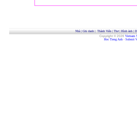
Nhà
|
Ghi danh
|
Thành Viên
|
Thơ
|
Hình ảnh
|
D
Copyright © 2026
Vietnam 
Hoc Tieng Anh
-
Submit W