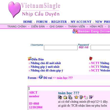
HOME
-
FORUM
-
REGISTER
-
MY ACCOUNT
-
NEW PHO
Diễn Đàn
Những chủ đề mới nhất
NCTT
Những 
Những góp ý mới nhất
NCTT
Những 
Những chủ đề chưa góp ý
NCTT
Website
Forum
>
Ðố vui
>> toán học ???
1
ABCT
toán học ???
member
ai có thể chứng minh:(8-m)/12=1 đây.
ID 4868
ai giải đc TCB nhận làm sư phụ luôn
12/10/2004