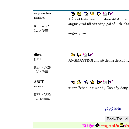
angmaytroi
member
Trễ một bước mất rồi Tíhon ơi! Ai bi
angmaytroi tôi sẵn sàng gài số ...de cho.
REF: 45727
12/14/2004
angmaytroi
tihon
guest
ANGMAYTROI cho số de mà de xuống dố
REF: 45729
12/14/2004
ABCT
member
ui trơi`!chao` hai sư phụ.Dạo này đang
REF: 45825
12/16/2004
góp ý kiến
Kí hiệu
:
:
trang cá nhân
:
ch