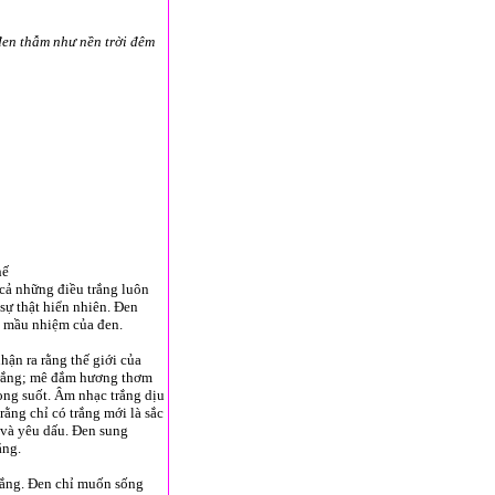
đen thẫm như nền trời đêm
hế
 cả những điều trắng luôn
sự thật hiển nhiên. Đen
i mầu nhiệm của đen.
hận ra rằng thế giới của
 trắng; mê đắm hương thơm
rong suốt. Âm nhạc trắng dịu
ằng chỉ có trắng mới là sắc
 và yêu dấu. Đen sung
ắng.
rắng. Đen chỉ muốn sống