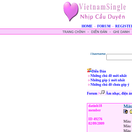
HOME
-
FORUM
-
REGISTE
Diễn Đàn
Những chủ đề mới nhất
Những góp ý mới nhất
Những chủ đề chưa góp ý
Forum
>
Âm nhạc, điện ả
datinh18
Màu 
member
ID 49276
Màu t
02/09/2009
Màu 
Màu 