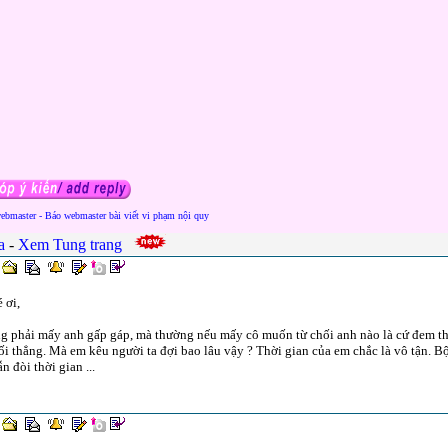
webmaster - Báo webmaster bài viết vi phạm nội quy
ca
-
Xem Tung trang
 ơi,
 phải mấy anh gấp gáp, mà thường nếu mấy cô muốn từ chối anh nào là cứ đem thờ
ối thẳng. Mà em kêu người ta đợi bao lâu vậy ? Thời gian của em chắc là vô tận. Bộ
n đòi thời gian ...