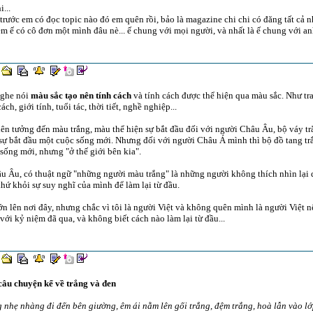
i...
rước em có đọc topic nào đó em quên rồi, bảo là magazine chi chi có đăng tất cả nh
m ế có cô đơn một mình đâu nè... ế chung với mọi người, và nhất là ế chung với anh
nghe nói
màu sắc tạo nên tính cách
và tính cách được thể hiện qua màu sắc. Như tr
cách, giới tính, tuổi tác, thời tiết, nghề nghiệp...
iên tưởng đến màu trắng, màu thể hiện sự bắt đầu đối với người Châu Âu, bộ váy trắ
sự bắt đầu một cuộc sống mới. Nhưng đối với người Châu Á mình thì bộ đồ tang tr
sống mới, nhưng "ở thế giới bên kia".
u Âu, có thuật ngữ "những người màu trắng" là những người không thích nhìn lại 
hứ khỏi sự suy nghĩ của mình để làm lại từ đầu.
ớn lên nơi đây, nhưng chắc vì tôi là người Việt và không quên mình là người Việt 
với kỷ niệm đã qua, và không biết cách nào làm lại từ đầu...
câu chuyện kể về trắng và đen
 nhẹ nhàng đi đến bên giường, êm ái nằm lên gối trắng, đệm trắng, hoà lẫn vào l