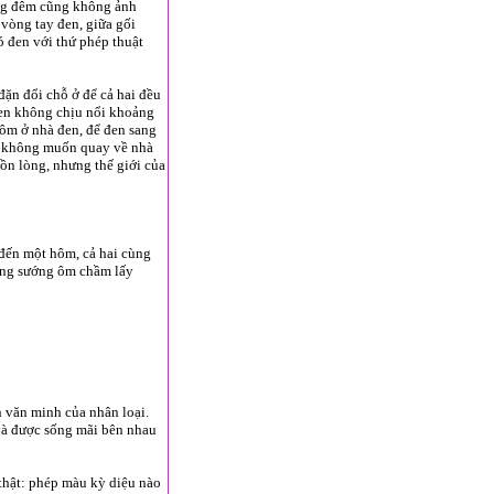
óng đêm cũng không ảnh
vòng tay đen, giữa gối
 đen với thứ phép thuật
đặn đổi chỗ ở để cả hai đều
đen không chịu nổi khoảng
hôm ở nhà đen, để đen sang
ng không muốn quay về nhà
ồn lòng, nhưng thế giới của
đến một hôm, cả hai cùng
sung sướng ôm chầm lấy
n văn minh của nhân loại.
 và được sống mãi bên nhau
 thật: phép màu kỳ diệu nào