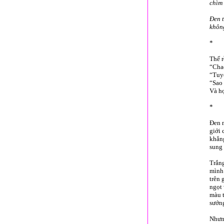
chìm 
Đen t
không
*
Thế r
“Chao
“Tuyệ
“Sao 
Và họ
*
Đen m
giới 
khẳng
sung 
Trắng
mình 
trên 
ngọt 
màu t
sướng
Nhưng