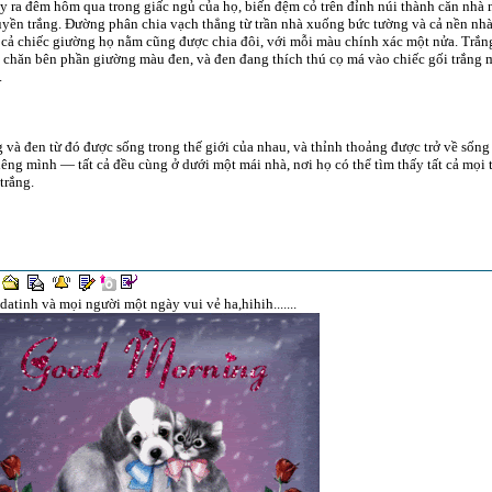
y ra đêm hôm qua trong giấc ngủ của họ, biến đệm cỏ trên đỉnh núi thành căn nhà
uyền trắng. Đường phân chia vạch thẳng từ trần nhà xuống bức tường và cả nền nhà
cả chiếc giường họ nằm cũng được chia đôi, với mỗi màu chính xác một nửa. Trắ
 chăn bên phần giường màu đen, và đen đang thích thú cọ má vào chiếc gối trắng
.
 và đen từ đó được sống trong thế giới của nhau, và thỉnh thoảng được trở về sống l
iêng mình — tất cả đều cùng ở dưới một mái nhà, nơi họ có thể tìm thấy tất cả mọi 
trắng.
datinh và mọi người một ngày vui vẻ ha,hihih.......