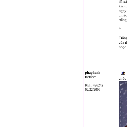
đã xả
kia t
ngay 
chiếc
trắng
*
Trắng
của r
hoặc 
phaphanh
member
chúc 
REF: 426242
02/22/2009