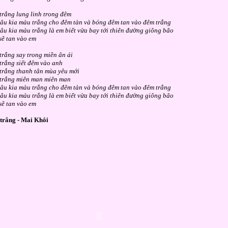
trắng lung linh trong đêm
âu kia màu trắng cho đêm tàn và bóng đêm tan vào đêm trắng
âu kia màu trắng là em biết vừa bay tới thiên đường giông bão
sẽ tan vào em
rắng say trong miền ân ái
trắng siết đêm vào anh
trắng thanh tân mùa yêu mới
trắng miên man miên man
âu kia màu trắng cho đêm tàn và bóng đêm tan vào đêm trắng
âu kia màu trắng là em biết vừa bay tới thiên đường giông bão
sẽ tan vào em
trắng - Mai Khôi