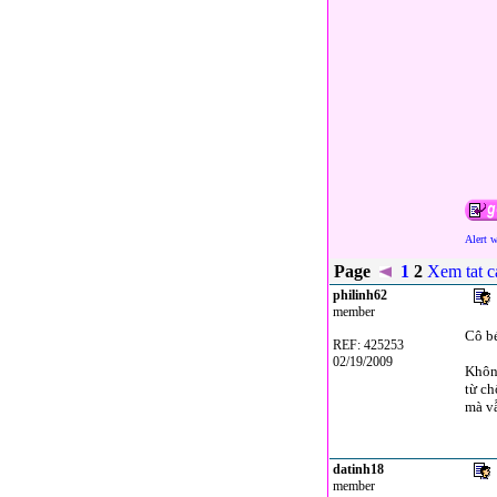
Alert 
Page
1
2
Xem tat 
philinh62
member
Cô bé
REF: 425253
02/19/2009
Không
từ ch
mà vẫ
datinh18
member