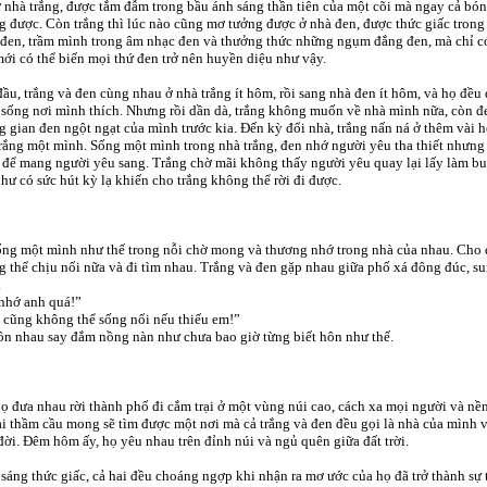
 nhà trắng, được tắm đẫm trong bầu ánh sáng thần tiên của một cõi mà ngay cả b
 được. Còn trắng thì lúc nào cũng mơ tưởng được ở nhà đen, được thức giấc trong 
đen, trầm mình trong âm nhạc đen và thưởng thức những ngụm đắng đen, mà chỉ có
ới có thể biến mọi thứ đen trở nên huyền diệu như vậy.
ầu, trắng và đen cùng nhau ở nhà trắng ít hôm, rồi sang nhà đen ít hôm, và họ đều 
sống nơi mình thích. Nhưng rồi dần dà, trắng không muốn về nhà mình nữa, còn 
 gian đen ngột ngạt của mình trước kia. Đến kỳ đổi nhà, trắng nấn ná ở thêm vài 
rắng một mình. Sống một mình trong nhà trắng, đen nhớ người yêu tha thiết như
để mang người yêu sang. Trắng chờ mãi không thấy người yêu quay lại lấy làm bu
hư có sức hút kỳ lạ khiến cho trắng không thể rời đi được.
ng một mình như thế trong nỗi chờ mong và thương nhớ trong nhà của nhau. Cho 
 thể chịu nổi nữa và đi tìm nhau. Trắng và đen gặp nhau giữa phố xá đông đúc, 
.
nhớ anh quá!”
 cũng không thể sống nổi nếu thiếu em!”
n nhau say đắm nồng nàn như chưa bao giờ từng biết hôn như thế.
ọ đưa nhau rời thành phố đi cắm trại ở một vùng núi cao, cách xa mọi người và nề
i thầm cầu mong sẽ tìm được một nơi mà cả trắng và đen đều gọi là nhà của mình
đời. Đêm hôm ấy, họ yêu nhau trên đỉnh núi và ngủ quên giữa đất trời.
sáng thức giấc, cả hai đều choáng ngợp khi nhận ra mơ ước của họ đã trở thành sự