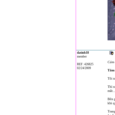
datinh18
member
Cám ơ
REF: 426825
02/24/2009
Tâm 
Tôi n
Thì r
mắt..
Bên p
khi q
Trang