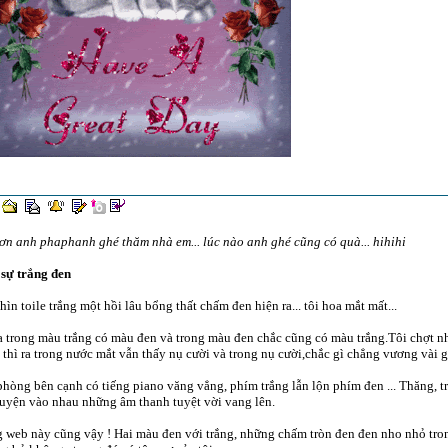
n anh phaphanh ghé thăm nhà em... lúc nào anh ghé cũng có quà... hihihi
sự trắng đen
hìn toile trắng một hồi lâu bổng thất chấm đen hiện ra... tôi hoa mắt mất...
a trong màu trắng có màu đen và trong màu đen chắc cũng có màu trắng.Tôi chợt nhớ
. thì ra trong nước mắt vẫn thấy nụ cười và trong nụ cười,chắc gì chẳng vương vài 
hòng bên cạnh có tiếng piano văng vẳng, phím trắng lẫn lộn phím đen ... Thăng, trầm
uyện vào nhau những âm thanh tuyệt vời vang lên.
 web này cũng vậy ! Hai màu đen với trắng, những chấm tròn đen đen nho nhỏ tro