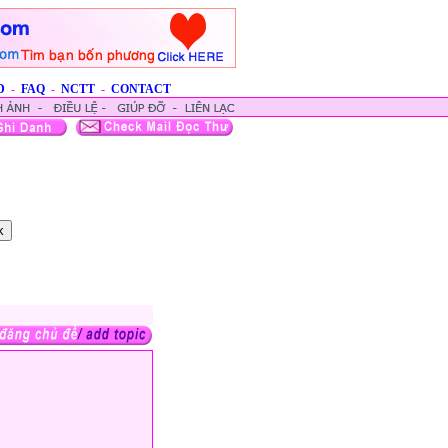
D
-
FAQ
-
NCTT
-
CONTACT