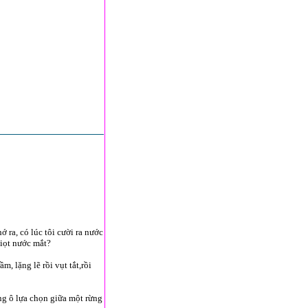
 ra, có lúc tôi cười ra nước
giọt nước mắt?
, lặng lẽ rồi vụt tắt,rồi
ng ô lựa chọn giữa một rừng