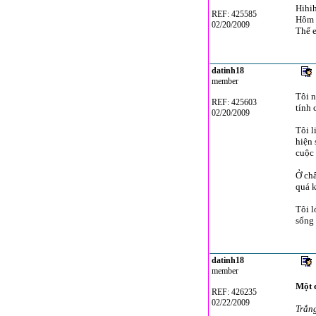
Hihih
REF: 425585
Hôm t
02/20/2009
Thế e
datinh18
member
Tôi 
REF: 425603
tính 
02/20/2009
Tôi l
hiện 
cuộc 
Ở châ
quá k
Tôi l
sống 
datinh18
member
Một 
REF: 426235
02/22/2009
Trắng