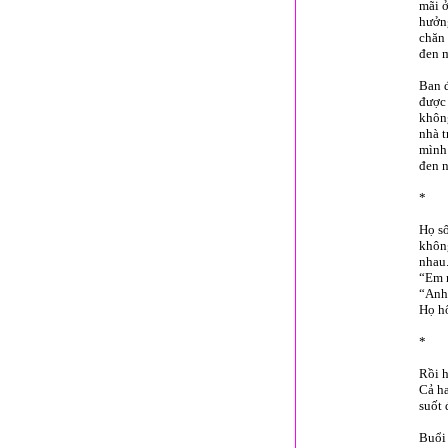
mãi ở
hưởng
chăn 
đen m
Ban đ
được 
không
nhà t
mình 
đen n
*
Họ số
không
nhau
“Em 
“Anh
Họ hô
*
Rồi h
Cả ha
suốt 
Buổi 