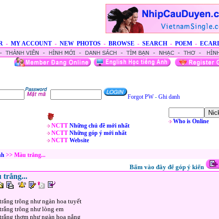
R
-
MY ACCOUNT
-
NEW PHOTOS
-
BROWSE
-
SEARCH
-
POEM
-
ECAR
Forgot PW
-
Ghi danh
Who is Online
NCTT
Những chủ đề mới nhất
NCTT
Những góp ý mới nhất
NCTT
Website
nh
>> Màu trắng...
Bấm vào đây để góp ý kiến
trắng...
rắng trông như ngàn hoa tuyết
trắng trông như lòng em
trắng thơm như ngàn hoa nắng