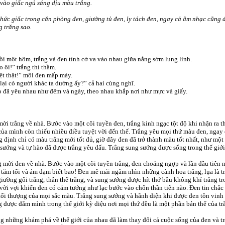
vào giấc ngủ sáng dịu màu trắng.
hức giấc trong căn phòng đen, giường tủ đen, ly tách đen, ngay cả âm nhạc cũng 
 trăng sao.
ồi một hôm, trắng và đen tình cờ va vào nhau giữa nắng sớm lung linh.
 ôi!” trắng thì thầm.
t thật!” môi đen mấp máy.
lại có người khác ta dường ấy?” cả hai cùng nghĩ.
 đã yêu nhau như đêm và ngày, theo nhau khắp nơi như mực và giấy.
ời trắng về nhà. Bước vào một cõi tuyền đen, trắng kinh ngạc tột độ khi nhận ra t
của mình còn thiếu nhiều điều tuyệt vời đến thế. Trắng yêu mọi thứ màu đen, ngay
 định chỉ có màu trắng mới tốt đủ, giờ đây đen đã trở thành màu tốt nhất, như một 
sướng và tự hào đã được trắng yêu dấu. Trắng sung sướng được sống trong thế giớ
 mời đen về nhà. Bước vào một cõi tuyền trắng, đen choáng ngợp và lần đầu tiên n
tăm tối và ảm đạm biết bao! Đen mê mải ngắm nhìn những cành hoa trắng, lụa là
giường gối trắng, thân thể trắng, và sung sướng được hít thở bầu không khí trắng t
vời vợi khiến đen có cảm tưởng như lạc bước vào chốn thần tiên nào. Đen tin chắc r
ối thượng của mọi sắc màu. Trắng sung sướng và hãnh diện khi được đen tôn vinh
 được đắm mình trong thế giới kỳ diệu nơi mọi thứ đều là một phần bản thể của tr
 những khám phá về thế giới của nhau đã làm thay đổi cả cuộc sống của đen và t