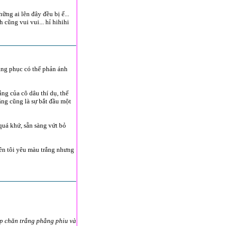
ững ai lên đây đều bị ế...
 cũng vui vui... hỉ hihihi
ang phục có thể phản ánh
ng của cô dâu thí dụ, thể
ắng cũng là sự bắt đầu một
quá khứ, sẵn sàng vứt bỏ
nên tôi yêu màu trắng nhưng
ớp chăn trắng phẳng phiu và