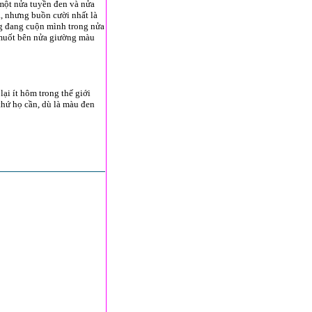
 một nửa tuyền đen và nửa
, nhưng buồn cười nhất là
ng đang cuộn mình trong nửa
 muốt bên nửa giường màu
ại ít hôm trong thế giới
thứ họ cần, dù là màu đen