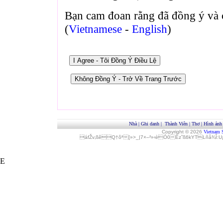
Bạn cam đoan rằng đã đồng ý và 
(
Vietnamese
-
English
)
Nhà
|
Ghi danh
|
Thành Viên
|
Thơ
|
Hình ảnh
Copyright © 2026
Vietnam 
áfŽv‚ßêQ†ôª[»>_|7×–²»‹èÓ0Èz˜ß6kYTLñå¾Î
E