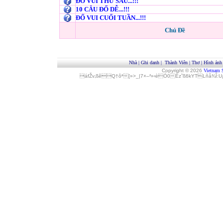
ĐỐ VUI THỨ SÁU...!!!
10 CÂU ĐỐ DỄ...!!!
ĐỐ VUI CUỐI TUẦN...!!!
Chủ Đề
Nhà
|
Ghi danh
|
Thành Viên
|
Thơ
|
Hình ảnh
Copyright © 2026
Vietnam 
áfŽv‚ßêQ†ôª[»>_|7×–²»‹èÓ0Èz˜ß6kYTLñå¾Î