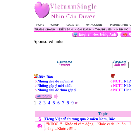
Sponsored links
Diễn Đàn
Những chủ đề mới nhất
NCTT
Nhữn
Những góp ý mới nhất
NCTT
Nhữn
Những chủ đề chưa góp ý
NCTT
Hìn
1
2
3
4
5
6
7
8
9
Topic
Tiếng Việt dễ thương qua 2 miền Nam, Bắc
!!!KHÓC!!!...Khóc vì cảm động…Khóc vì đau buồn…K
mừng…Khóc vì!!!...