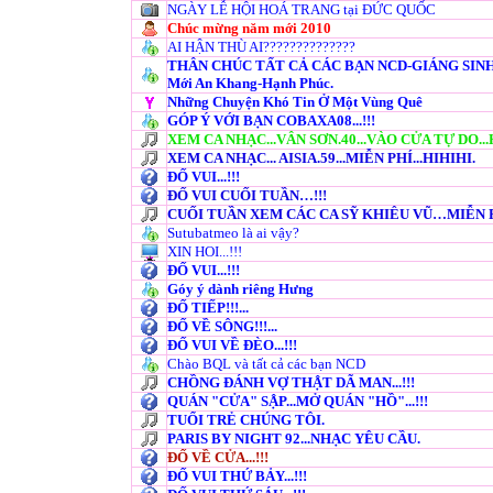
NGÀY LỄ HỘI HOÁ TRANG tại ĐỨC QUỐC
Chúc mừng năm mới 2010
AI HẬN THÙ AI??????????????
THÂN CHÚC TẤT CẢ CÁC BẠN NCD-GIÁNG SINH
Mới An Khang-Hạnh Phúc.
Những Chuyện Khó Tin Ở Một Vùng Quê
GÓP Ý VỚI BẠN COBAXA08...!!!
XEM CA NHẠC...VÂN SƠN.40...VÀO CỬA TỰ DO...
XEM CA NHẠC... AISIA.59...MIỄN PHÍ...HIHIHI.
ĐỐ VUI...!!!
ĐỐ VUI CUỐI TUẦN…!!!
CUỐI TUẦN XEM CÁC CA SỸ KHIÊU VŨ…MIỄN P
Sutubatmeo là ai vậy?
XIN HOI...!!!
ĐỐ VUI...!!!
Góy ý dành riêng Hưng
ĐỐ TIẾP!!!...
ĐỐ VỀ SÔNG!!!...
ĐỐ VUI VỀ ĐÈO...!!!
Chào BQL và tất cả các bạn NCD
CHỒNG ĐÁNH VỢ THẬT DÃ MAN...!!!
QUÁN "CỬA" SẬP...MỞ QUÁN "HỒ"...!!!
TUỔI TRẺ CHÚNG TÔI.
PARIS BY NIGHT 92...NHẠC YÊU CẦU.
ĐỐ VỀ CỬA...!!!
ĐỐ VUI THỨ BẢY...!!!