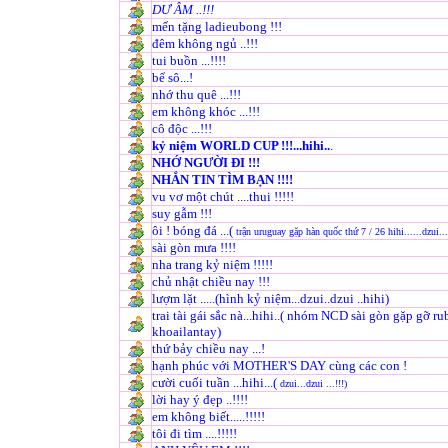
DƯ ÂM ..!!!
mến tặng ladieubong !!!
đêm không ngủ ..!!!
tui buồn ...!!!!
bể sô...!
nhớ thu quê ...!!!
em không khóc ...!!!
cô độc ...!!!
kỷ niệm WORLD CUP !!!...hihi..
.
NHỚ NGƯỜI ĐI !!!
NHẮN TIN TÌM BẠN !!!!
vu vơ một chút ....thui !!!!!
suy gẫm !!!
ôi ! bóng đá ...(
trận uruguay gặp hàn quốc thứ 7 / 26 hihi......dzui...
sài gòn mưa !!!!
nha trang kỷ niệm !!!!!
chủ nhật chiều nay !!!
lượm lặt .....(hình kỷ niệm...dzui..dzui ..hihi)
trai tài gái sắc nà...hihi..( nhóm NCD sài gòn gặp gỡ r
khoailantay)
thứ bảy chiều nay ...!
hạnh phúc với MOTHER'S DAY cùng các con !
cười cuối tuần ...hihi...(
dzui...dzui ...!!!)
lời hay ý đẹp ..!!!!
em không biết.....!!!!!
tôi đi tìm ....!!!!!