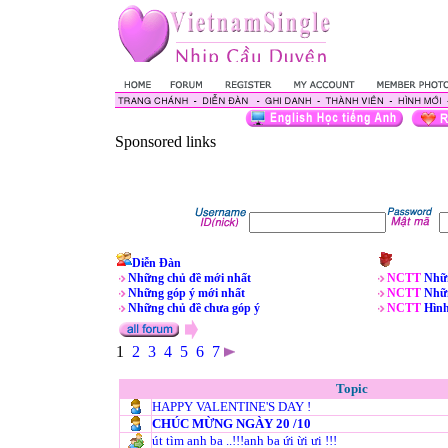
Sponsored links
Diễn Đàn
Những chủ đề mới nhất
NCTT
Nhữn
Những góp ý mới nhất
NCTT
Nhữn
Những chủ đề chưa góp ý
NCTT
Hìn
1
2
3
4
5
6
7
Topic
HAPPY VALENTINE'S DAY !
CHÚC MỪNG NGÀY 20 /10
út tìm anh ba ..!!!anh ba ứi ừi ưi !!!