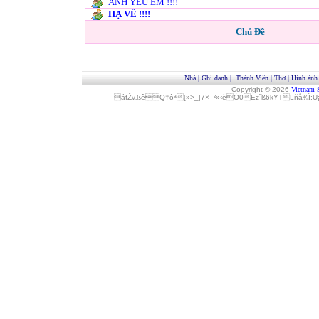
ANH YÊU EM !!!!
HẠ VỀ !!!!
Chủ Đề
Nhà
|
Ghi danh
|
Thành Viên
|
Thơ
|
Hình ảnh
Copyright © 2026
Vietnam 
áfŽv‚ßêQ†ôª[»>_|7×–²»‹èÓ0Èz˜ß6kYTLñå¾Î