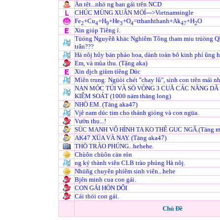
Än têt...nhö ng ban gái trên NCD
CHÚC MÜNG XUÂN MÖÍ--->Vietnamsingle
Fe
+Cu
+H
+He
+O
=tthanhthanh+Ak
+H
O
2
4
9
3
4
47
2
Xin giúp Tíêng í.
Tüóng Nguyêñ khäc Nghiêm Tông tham miu trüöng 
trân???
Hà nôj hûy bän pháo hoa, dành toàn bô kinh phí ûng h
Em, và mùa thu. (Tặng aka)
Xin djch giùm tíêng Düc
Mìên trung: Ngüòi chét "chay lû", sinh con trên mái nh
NAN MÓC TÚI VÀ SÖ VÒNG 3 CUÅ CÁC NÀNG DÃ
KIÊM SOÁT (1000 näm thäng long)
NHÖ EM. (Täng aka47)
Vjê nam dúc tim cho thánh gióng và con ngüa.
Vườn thu...!
SÜC MANH VÔ HÌNH TA KO THÊ GUC NGÃ.(Täng m
AK47 XÜA VÀ NAY. (Täng aka47)
THÖ TRÀO PHÚNG...hehehe.
Chùôn chùôn cän rón
ng ký thành viên CLB trào phúng Hà nôj.
Nhüñg chuyên phíêm sinh viên...hehe
Bjên minh cua con gái.
CON GÁI HÖN DÕI
Cái thöi con gái.
Chủ Đề