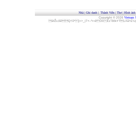
Nhà
|
Ghi danh
|
Thành Viên
|
Thơ
|
Hình ảnh
Copyright © 2026
Vietnam 
áfŽv‚ßêQ†ôª[»>_|7×–²»‹èÓ0Èz˜ß6kYTLñå¾Î