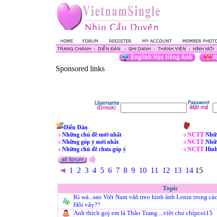
Sponsored links
Diễn Đàn
Những chủ đề mới nhất
NCTT
Nhữn
Những góp ý mới nhất
NCTT
Nhữn
Những chủ đề chưa góp ý
NCTT
Hìn
1
2
3
4
5
6
7
8
9
10
11
12
13
14
15
Topic
Kì wá...sao Viêt Nam vâñ treo hình ånh Lenin trong cá
Hôi vây??
Anh thích goj em là Thåo Trang....víêt cho chípcoi15