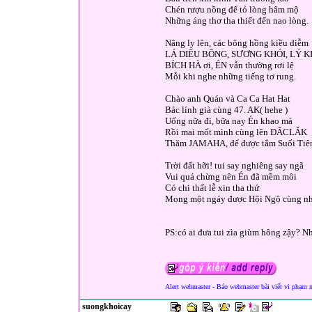
Chén rượu nồng để tỏ lòng hâm mộ
Những áng thơ tha thiết đến nao lòng.
Nâng ly lên, các bông hồng kiều diễm
LÁ DIÊU BÔNG, SƯƠNG KHÓI, LÝ K
BÍCH HÀ ơi, ÉN vẫn thường rơi lệ
Mỗi khi nghe những tiếng tơ rung.
Chào anh Quán và Ca Ca Hat Hat
Bác lính già cùng 47. AK( hehe )
Uống nữa đi, bữa nay Én khao mà
Rồi mai mốt mình cùng lên ĐĂCLĂK
Thăm JAMAHA, để được tắm Suối Tiê
Trời đất hỡi! tui say nghiêng say ngã
Vui quá chừng nên Én đã mềm môi
Có chi thất lễ xin tha thứ
Mong một ngáy được Hội Ngộ cùng nh
PS:có ai đưa tui zìa giùm hông zậy? N
Alert webmaster - Báo webmaster bài viết vi phạm 
suongkhoicay