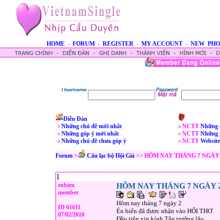
HOME
-
FORUM
-
REGISTER
-
MY ACCOUNT
-
NEW PHO
Diễn Đàn
Những chủ đề mới nhất
NCTT
Những 
Những góp ý mới nhất
NCTT
Những 
Những chủ đề chưa góp ý
NCTT
Website
Forum
>
Câu lạc bộ Hội Già
>> HÔM NAY THÁNG 7 NGÀY
1
enbien
HÔM NAY THÁNG 7 NGÀY 
member
Hôm nay tháng 7 ngày 2
ID 61611
Én biển đã được nhận vào HÔI THƠ
07/02/2010
Đầu tiên xin kính Tân trưởng lão