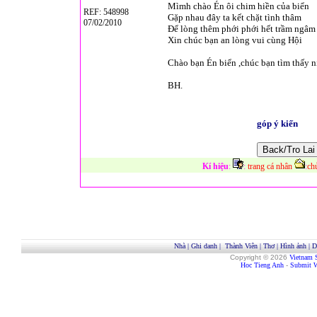
Mìmh chào Én ôi chim hiền của biển
REF: 548998
Gặp nhau đây ta kết chặt tình thâm
07/02/2010
Để lòng thêm phới phới hết trầm ngâm
Xin chúc bạn an lòng vui cùng Hội
Chào bạn Én biển ,chúc bạn tìm thấy ni
BH.
góp ý kiến
Kí hiệu
:
:
trang cá nhân
:
ch
Nhà
|
Ghi danh
|
Thành Viên
|
Thơ
|
Hình ảnh
|
D
Copyright © 2026
Vietnam 
Hoc Tieng Anh
-
Submit W