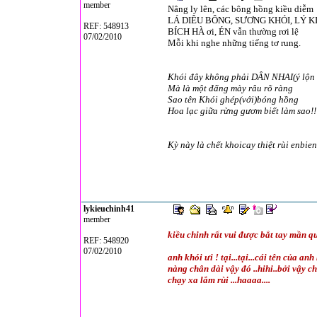
member
Nâng ly lên, các bông hồng kiều diễm
LÁ DIÊU BÔNG, SƯƠNG KHÓI, LÝ K
REF: 548913
BÍCH HÀ ơi, ÉN vẫn thường rơi lệ
07/02/2010
Mỗi khi nghe những tiếng tơ rung.
Khói đây không phải DÂN NHAI(ý lộn 
Mà là một đấng mày râu rõ ràng
Sao tên Khói ghép(với)bóng hồng
Hoa lạc giữa rừng gươm biết làm sao!!
Kỳ này là chết khoicay thiệt rùi enbien 
lykieuchinh41
member
kiều chinh rất vui được bắt tay mần qu
REF: 548920
07/02/2010
anh khói ưi ! tại...tại...cái tên của 
nàng chân dài vậy đó ..hihi..bởi vậy c
chạy xa lắm rùi ...haaaa....