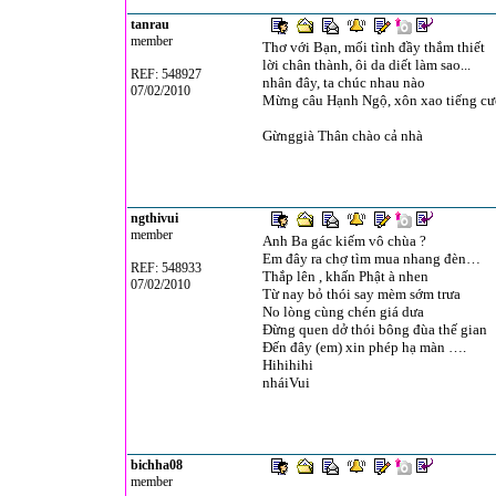
tanrau
member
Thơ với Bạn, mối tình đầy thắm thiết
lời chân thành, ôi da diết làm sao...
REF: 548927
nhân đây, ta chúc nhau nào
07/02/2010
Mừng câu Hạnh Ngộ, xôn xao tiếng cư
Gừnggià Thân chào cả nhà
ngthivui
member
Anh Ba gác kiếm vô chùa ?
Em đây ra chợ tìm mua nhang đèn…
REF: 548933
Thắp lên , khấn Phật à nhen
07/02/2010
Từ nay bỏ thói say mèm sớm trưa
No lòng cùng chén giá dưa
Đừng quen dở thói bông đùa thế gian
Đến đây (em) xin phép hạ màn ….
Hihihihi
nháiVui
bichha08
member