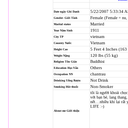
5/22/2007 5:33:34 
Date ngày Ghi Danh
Female
(Female = nu,
Gender- Giới Tính
Married
Marital status
1911
Year Năm Sinh
vietnam
City TP
Vietnam
Country Nước
5 Feet 4 Inches (163
Height Cao
120 lbs (55 kg)
Weight Nặng
Buddhist
Religion
Tôn Giáo
Others
Education Học-Vấn
chantrau
Occupation NN
Not Drink
Drinking Uống Rượu
Non-Smoker
Smoking Hút thuốc
tôi là người khoái chọc
với bạn bè, lang thang,
nết....nhiều khi lại rấ
LIFE :-)
About me Giới thiệu