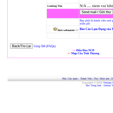
N/A .... niem vui hihi
Looking Tìm
Bạn phải là thành viên mới 
miễn phí
Báo Cáo Lạm Dụng của 
Alert webmaster >>
Giúp Đở (FAQs)
>>
Diễn Đàn NCD
>>
Nhịp Cầu Tình Thương
Nhà
|
Ghi danh
|
Thành Viên
|
Thơ
|
Hình ảnh
|
D
Copyright © 2026
Vietnam 
Hoc Tieng Anh
-
Submit W