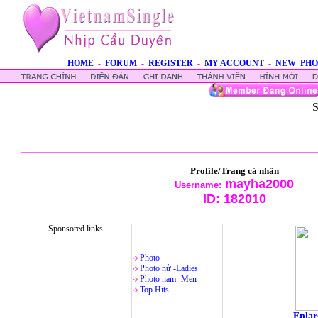
HOME
-
FORUM
-
REGISTER
-
MY ACCOUNT
-
NEW PHO
S
Profile/Trang cá nhân
mayha2000
Username:
ID:
182010
Sponsored links
Photo
Photo nử -Ladies
Photo nam -Men
Top Hits
Enlar