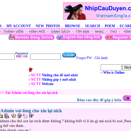
R
-
MY ACCOUNT
-
NEW PHOTOS
-
BROWSE
-
SEARCH
-
POEM
-
ECAR
Forgot PW
-
Ghi danh
Who is Online
NCTT
Những chủ đề mới nhất
NCTT
Những góp ý mới nhất
NCTT
Website
>> Xin Admin vui lòng cho xin lại nick
Bấm vào đây để góp ý kiến
 Admin vui lòng cho xin lại nick
Admin cho thỏ xin lại nick được không ? không biết vì lí do gì mà nick bị xoá ,Pa
g thể vào được .
chân thành cám ơn !