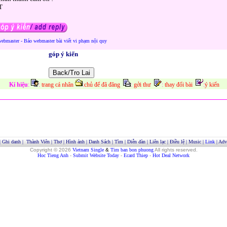
T
webmaster - Báo webmaster bài viết vi phạm nội quy
góp ý kiến
Kí hiệu
:
:
trang cá nhân
:
chủ để đã đăng
:
gởi thư
:
thay đổi bài
:
ý kiến
|
Ghi danh
|
Thành Viên
|
Thơ
|
Hình ảnh
|
Danh Sách
|
Tìm
|
Diễn đàn
|
Liên lạc
|
Điều lệ
|
Music
|
Link
|
Adve
Copyright © 2026
Vietnam Single
&
Tim ban bon phuong
All rights reserved.
Hoc Tieng Anh
-
Submit Website Today
-
Ecard Thiep
-
Hot Deal Network