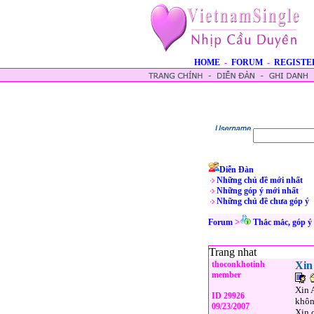
HOME
-
FORUM
-
REGISTE
Diễn Đàn
Những chủ đề mới nhất
Những góp ý mới nhất
Những chủ đề chưa góp ý
Forum
>
Thắc mắc, góp ý
Trang nhat
thoconkhotinh
Xin
member
Xin 
ID 29926
khôn
09/23/2007
Xin 