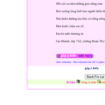
Nỗi xót xa như những giọt nắng trưa
Rơi xuống lòng biết bao người thổn t
Nơi thiên đường kia liệu có tiếng trốn
Đón bước chân em về.
Em bé mến thương ơi.
Gia Khánh, lớp 7A2, trường Đoàn Thị
Alert webmaster - Báo webmaster bài viết vi phạm 
góp ý kiến
Kí hiệu
:
:
trang cá nhân
:
chủ