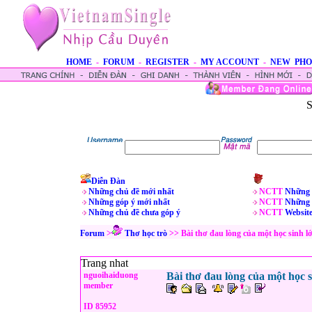
HOME
-
FORUM
-
REGISTER
-
MY ACCOUNT
-
NEW PHO
S
Diễn Đàn
Những chủ đề mới nhất
NCTT
Những 
Những góp ý mới nhất
NCTT
Những 
Những chủ đề chưa góp ý
NCTT
Websit
Forum
>
Thơ học trò
>> Bài thơ đau lòng của một học sinh lớ
Trang nhat
nguoihaiduong
Bài thơ đau lòng của một học s
member
ID 85952