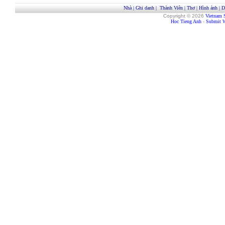
Nhà
|
Ghi danh
|
Thành Viên
|
Thơ
|
Hình ảnh
|
D
Copyright © 2026
Vietnam 
Hoc Tieng Anh
-
Submit W