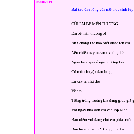
08/08/2019
Bài thơ đau lòng của một học sinh lớp 
GỬI EM BÉ MẾN THƯƠNG
Em bé mến thương ơi
Anh chẳng thể nào biết được tên em
Nếu chiều nay mẹ anh không kể :
Ngày hôm qua ở ngôi trường kia
Có một chuyện đau lòng
Đã xảy ra như thế
Về em…
Tiếng trống trường kia đang giục giã g
Vài ngày nữa đón em vào lớp Một
Bao niềm vui đang chờ em phía trước
Bạn bè em náo nức tiếng vui đùa