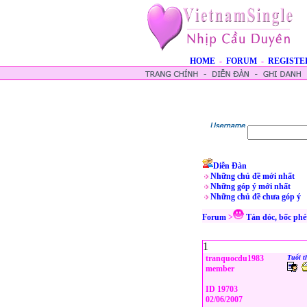
HOME
-
FORUM
-
REGISTE
Diễn Đàn
Những chủ đề mới nhất
Những góp ý mới nhất
Những chủ đề chưa góp ý
Forum
>
Tán dóc, bốc phé
1
tranquocdu1983
Tuổi t
member
ID 19703
02/06/2007