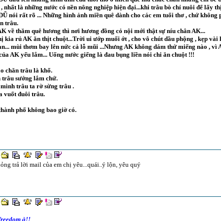
, nhất là những nước có nền nông nghiệp hiện đại...khi trâu bò chỉ nuôi để lấy thị
Ũ nói rất rõ ... Những hình ảnh miền quê dành cho các em tuổi thơ , chứ không
ăn trâu.
K về thăm quê hương thì nơi hương đồng cỏ nội mới thật sự níu chân AK...
ị kia rủ AK ăn thịt chuột...Trời ui ướp muối ớt , cho vô chút dầu phộng , kẹp vài l
an... mùi thơm bay lên nức cả lỗ mũi ...Nhưng AK không dám thử miếng nào , vì 
của AK yếu lắm... Uống nước giếng là đau bụng liền nói chi ăn chuột !!!
o chăn trâu là khổ.
 trâu sướng lắm chứ.
mình trâu ta rờ sừng trâu .
a vuốt đuôi trâu.
thành phố không bao giờ có.
ỏng trả lời mail của em chị yêu...quái..ý lộn, yêu quý
freedom à!!