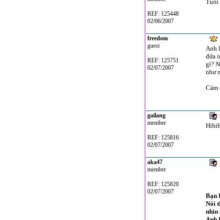
Tuổi 
REF: 125448
02/06/2007
freedom
guest
Anh l
đứa t
REF: 125751
gì? N
02/07/2007
như n
Cám 
gailang
member
Hihih
REF: 125816
02/07/2007
aka47
member
REF: 125820
02/07/2007
Bạn 
Nói 
nhìn 
Anh 