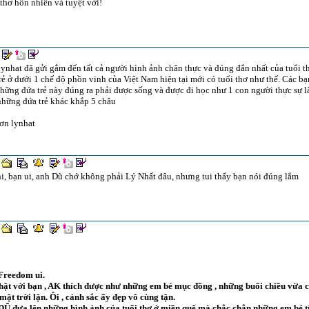
thơ hồn nhiên và tuyệt vời!
ynhat đã gửi gắm đến tất cả người hình ảnh chân thực và đúng đắn nhất của tuổi 
rẻ ở dưới 1 chế độ phồn vinh của Việt Nam hiện tại mới có tuổi thơ như thế. Các bạ
hững đứa trẻ này đúng ra phải được sống và được đi học như 1 con người thực sự l
hững đứa trẻ khác khắp 5 châu
ơn lynhat
i, bạn ui, anh Dũ chớ không phải Lý Nhất đâu, nhưng tui thấy bạn nói đúng lắm
Freedom ui.
thật với bạn , AK thích được như những em bé mục đồng , những buổi chiều vừa 
mặt trời lặn. Ôi , cảnh sắc ấy đẹp vô cùng tận.
DŨ đưa lên những hình ảnh của tuổi thơ ở miền quê mà chắc chắn những em bé t