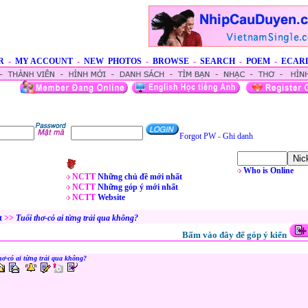
R
-
MY ACCOUNT
-
NEW PHOTOS
-
BROWSE
-
SEARCH
-
POEM
-
ECAR
Forgot PW
-
Ghi danh
Who is Online
NCTT
Những chủ đề mới nhất
NCTT
Những góp ý mới nhất
NCTT
Website
t
>>
Tuổi thơ-có ai từng trải qua không?
Bấm vào đây để góp ý kiến
hơ-có ai từng trải qua không?