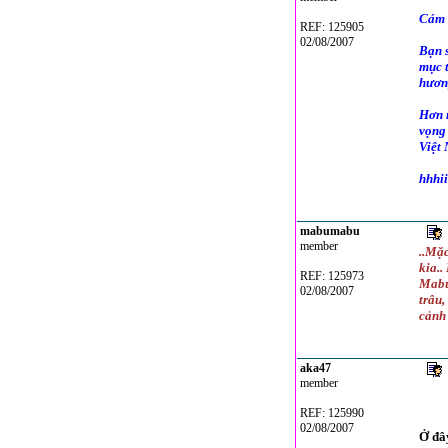
Cám 
REF: 125905
02/08/2007
Bạn s
mục t
hươn
Hơn n
vọng 
Việt
hhhii
mabumabu
member
..Mặ
kia..
REF: 125973
Mabư 
02/08/2007
trâu
cảnh 
aka47
member
REF: 125990
02/08/2007
Ở đây