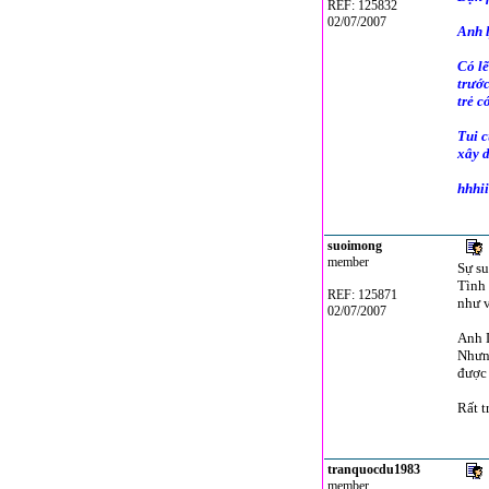
REF: 125832
02/07/2007
Anh l
Có l
trước
trẻ c
Tui c
xây 
hhhii
suoimong
member
Sự su
Tình 
REF: 125871
như 
02/07/2007
Anh 
Nhưng
được
Rất t
tranquocdu1983
member