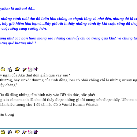
ynhat là anh tui đó...
ẽ những cảnh tuổi thơ đó luôn làm chúng ta chạnh lòng và nhớ đến, nhưng đó là
, bây giờ hiếm lắm bạn à...Bây giờ rất ít thấy những cảnh ấy khi cuộc sống đã th
ó cuộc sống sung sướng hơn.
ũng như các bạn luôn mong sao những cảnh ấy chỉ có trong quá khứ, và chúng ta 
dựng quê hương nhé!!
y nghĩ của Aka thật đơn giản quá vậy sao?
thương, hay sự xót thương của tình đồng loại có phải chăng chỉ là những sự suy n
vậy chăng?
Du đã đăng những tấm hình này vào DĐ tán dóc, bốc phét
 xin cảm ơn anh đã cho tôi thấy được những gì tôi mong ước được thấy. Ước mon
 làm biểu tượng cho 1 đề tài nào đó ở World Human Whatch
rân trọng