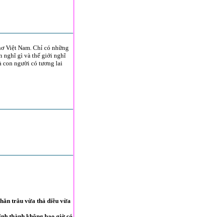
thơ Việt Nam. Chỉ có những
n nghĩ gì và thế giới nghĩ
à con người có tương lai
chăn trâu vừa thả diều vừa
ỉnh thành không bao giờ có