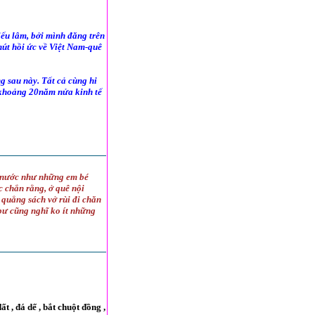
iếu lâm, bởi mình đăng trên
hút hồi ức về Việt Nam-quê
g sau này. Tất cả cùng hi
h khoảng 20năm nửa kinh tế
i nước như những em bé
 chắn rằng, ở quê nội
 quẳng sách vở rùi đi chăn
bư cũng nghĩ ko ít những
t , đá dế , bắt chuột đồng ,