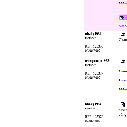
hhhii
Alert 
nhaky1984
member
Chào 
REF: 125376
02/06/2007
tranquocdu1983
member
Chào
REF: 125377
02/06/2007
Uhm v
hhhii
nhaky1984
member
hihi 
cũng 
REF: 125378
02/06/2007