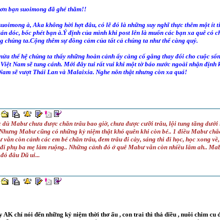
ơn bạn suoimong đã ghé thăm!!
uoimong à, Aka không hời hợt đâu, có lẽ đó là những suy nghĩ thực thêm một ít t
án dóc, bốc phét bạn à.Ý định của mình khi post lên là muốn các bạn xa quê có c
g chúng ta.Cộng thêm sự đồng cảm của tất cả chúng ta như thế càng quý.
ửa thế hệ chúng ta thấy những hoàn cảnh ấy càng cố gắng thay đổi cho cuộc sốn
Việt Nam sẽ tung cánh. Mới đây tui rất vui khi một tờ báo nước ngoài nhận địn
 Nam sẽ vượt Thái Lan và Malaixia. Nghe nôn thật nhưng còn xa quá!
c dù Mabư chưa được chăn trâu bao giờ, chưa được cưỡi trâu, lội tung tăng dướ
 Nhưng Mabư cũng có những kỷ niệm thật khó quên khi còn bé.. 1 điều Mabư chắc
vẫn còn cảnh các em bé chăn trâu, đem trâu đi cày, sáng thì đi học, học xong về,
, đi phụ ba mẹ làm ruộng.. Những cảnh đó ở quê Mabư vẫn còn nhiều lắm ah.. Ma
đó đâu Dũ ui...
 AK chỉ nói đến những kỷ niệm thời thơ ấu , con trai thì thả diều , nuôi chim cu đấ