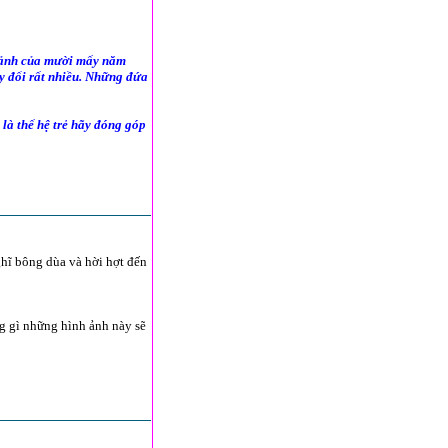
 cảnh của mười mấy năm
ay đổi rất nhiều. Những đứa
là thế hệ trẻ hãy đóng góp
ghĩ bông dùa và hời hợt đến
g gì những hình ảnh này sẽ