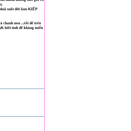
t.
 phải suốt đời làm KIẾP
à chanh non ...rồi để trên
AK biết tính đề kháng miễn