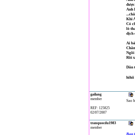
được 
Anh D
...ch
Khi A
Có ch
lò th
dịch 
Ai bả
Chăn
Ngồi 
Rồi t
Dân 
hihii
gailang
member
Sao h
REF: 125825
02/07/2007
tranquocdu1983
member
Bạn 