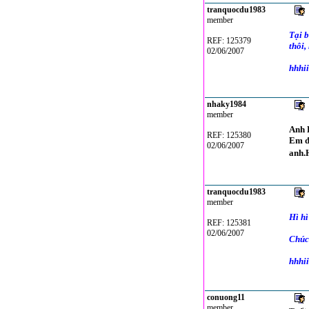
tranquocdu1983
member
Tại b
REF: 125379
thôi,
02/06/2007
hhhii
nhaky1984
member
Anh 
REF: 125380
Em đ
02/06/2007
anh.
tranquocdu1983
member
Hì hì
REF: 125381
02/06/2007
Chúc
hhhii
conuong11
member