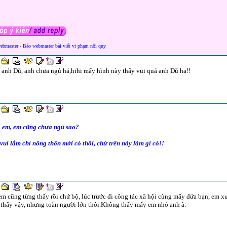
webmaster - Báo webmaster bài viết vi phạm nội quy
anh Dũ, anh chưa ngủ hả,hihi mấy hình này thấy vui quá anh Dũ ha!!
 em, em cũng chưa ngủ sao?
ui lắm chỉ nông thôn mới có thôi, chứ trên này làm gì có!!
em cũng từng thấy rồi chứ bộ, lúc trước đi công tác xã hội cùng mấy đứa bạn, em
thấy vậy, nhưng toàn người lớn thôi.Không thấy mấy em nhỏ anh à.