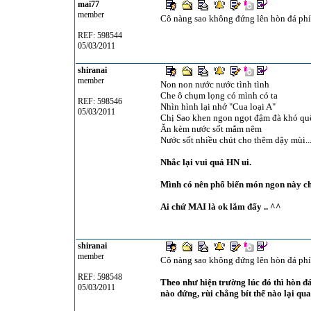
mai77
member
Cô nàng sao không đứng lên hòn đá phía 
REF: 598544
05/03/2011
shiranai
member
Non non nước nước tình tình
Che ô chụm lọng có mình có ta
REF: 598546
Nhìn hình lại nhớ "Cua loại A"
05/03/2011
Chị Sao khen ngon ngọt đậm đà khó qu
Ăn kèm nước sốt mắm nêm
Nước sốt nhiều chút cho thêm dậy mùi..
Nhắc lại vui quá HN ui.
Mình có nên phổ biến món ngon này ch
Ai chứ MAI là ok lắm đấy .. ^^
shiranai
member
Cô nàng sao không đứng lên hòn đá phía 
REF: 598548
Theo như hiện trường lúc đó thì hòn đ
05/03/2011
nào đứng, rùi chẳng bít thế nào lại qua