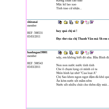
Kiễng chân cao trào
Mặc kệ lao xao
Tình trao cứ nhận...
shiranai
member
hay quá chị ui !
REF: 598531
05/03/2011
Đọc thơ của chị Thanh Vân mà Sh em 
hanhngan19801
member
wây, em không biết đó nha. Bầu Bình đ
REF: 598543
Non non nước nước tình tình
05/03/2011
Che ô chụm lọng có mình có ta
Nhìn hình lại nhớ "Cua loại A"
Chị Sao khen ngon ngọt đậm đà khó qu
Ăn kèm nước sốt mắm nêm
Nước sốt nhiều chút cho thêm dậy mùi..