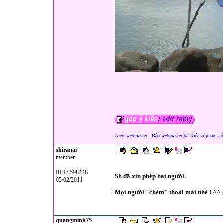
Alert webmaster - Báo webmaster bài viết vi phạm nộ
shiranai
member
REF: 598448
Sh đã xin phép hai người.
05/02/2011
Mọi người "chém" thoải mái nhé ! ^^
quangminh75