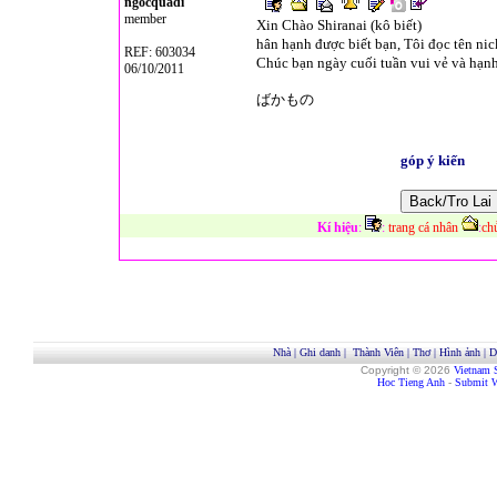
ngocquadi
member
Xin Chào Shiranai (kô biết)
hân hạnh được biết bạn, Tôi đọc tên n
REF: 603034
Chúc bạn ngày cuối tuần vui vẻ và hạn
06/10/2011
ばかもの
góp ý kiến
Kí hiệu
:
:
trang cá nhân
:
ch
Nhà
|
Ghi danh
|
Thành Viên
|
Thơ
|
Hình ảnh
|
D
Copyright © 2026
Vietnam 
Hoc Tieng Anh
-
Submit W