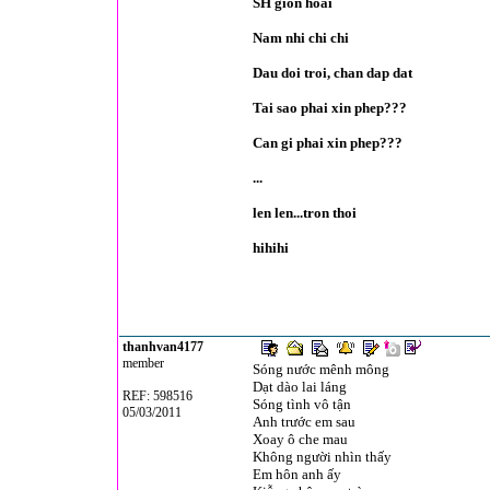
SH gion hoai
Nam nhi chi chi
Dau doi troi, chan dap dat
Tai sao phai xin phep???
Can gi phai xin phep???
...
len len...tron thoi
hihihi
thanhvan4177
member
Sóng nước mênh mông
Dạt dào lai láng
REF: 598516
Sóng tình vô tận
05/03/2011
Anh trước em sau
Xoay ô che mau
Không người nhìn thấy
Em hôn anh ấy