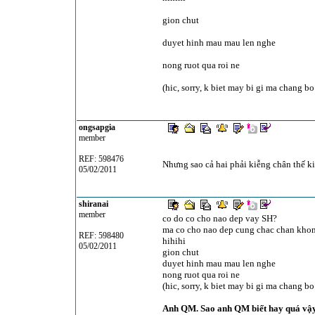
gion chut
duyet hinh mau mau len nghe
nong ruot qua roi ne
(hic, sorry, k biet may bi gi ma chang b
ongsapgia
member
REF: 598476
Nhưng sao cả hai phải kiễng chân thế ki
05/02/2011
shiranai
member
co do co cho nao dep vay SH?
ma co cho nao dep cung chac chan kho
REF: 598480
hihihi
05/02/2011
gion chut
duyet hinh mau mau len nghe
nong ruot qua roi ne
(hic, sorry, k biet may bi gi ma chang b
Anh QM. Sao anh QM biết hay quá vậy