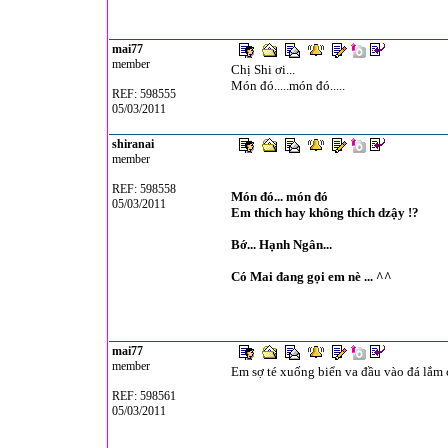
mai77
member
Chị Shi ơi...
Món đó.....món đó.....
REF: 598555
05/03/2011
shiranai
member
REF: 598558
Món đó... món đó
05/03/2011
Em thích hay không thích dzậy !?
Bớ... Hạnh Ngân...
Có Mai đang gọi em nè ... ^^
mai77
member
Em sợ té xuống biển va đầu vào đá lắm ch
REF: 598561
05/03/2011