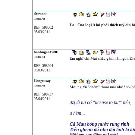
shiranai
member
Ủa ! Cua loại A lại phải thích tuỳ địa 
REF: 598562
05/03/2011
hanhngan19801
member
Em nghĩ chị Mai chắc gành lắm gồi. Địa 
REF: 598564
05/03/2011
1langtusay
member
Mọi người "chém" thoải mái nhé ! ^^ (n
REF: 598737
05/04/2011
dzị là tui có "license to kill" hén,
a hèm...
Cà Mau bóng nước rung rinh
Trên ghềnh đá nhỏ đôi tình lã lơ
Môi em say đắm gọi mời