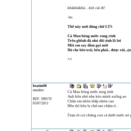
khàkhàkhà... dzô cái đi!
-lts
Thế này mới đúng chứ LTS
Cà Mau bóng nước rung rinh
Trên ghềnh đá nhỏ đôi tình lã lơi
Môi em say đắm gọi mời
Dù che bên trái, bên phải.. được rùi...
^^
hoatim66
member
Cà Mau bóng nước rung rinh
Anh hôn nhè nhẹ kẻo mình xuống ao
REF: 599170
Chân em nhón thấp nhón cao
05/07/2011
Hôn thì hôn lẹ chứ sao chậm rì...
Í bạn ơi coi chừng con cá dưới nước nó