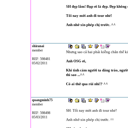
SH đẹp lắm! Đạp ơi là đẹp. Đẹp không ch
Tối nay mời anh đi tour nhé!
Anh nhớ xin phép chị trước. ^^
shiranai
member
Nhưng sao cả hai phải kiễng chân thế ki
REF: 598481
Anh OSG ơi,
05/02/2011
Khi tình cảm người ta dâng trào, người
thì sao ...^^
Có ai thử qua rùi nhỉ!? ^^
quangminh75
member
SH: Tối nay mời anh đi tour nhé!
REF: 598498
05/03/2011
Anh nhớ xin phép chị trước. ^^