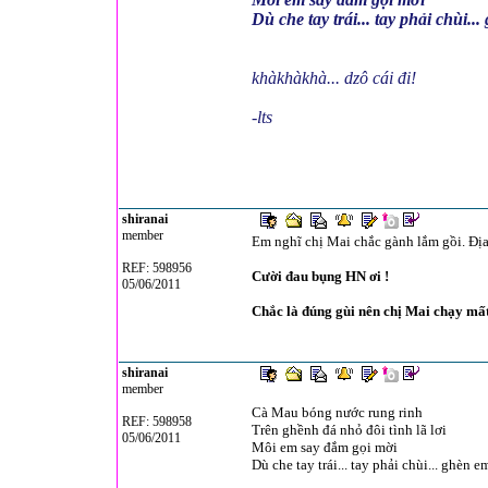
Dù che tay trái... tay phải chùi..
khàkhàkhà... dzô cái đi!
-lts
shiranai
member
Em nghĩ chị Mai chắc gành lắm gồi. Địa 
REF: 598956
Cười đau bụng HN ơi !
05/06/2011
Chắc là đúng gùi nên chị Mai chạy mất 
shiranai
member
Cà Mau bóng nước rung rinh
REF: 598958
Trên ghềnh đá nhỏ đôi tình lã lơi
05/06/2011
Môi em say đắm gọi mời
Dù che tay trái... tay phải chùi... ghèn e