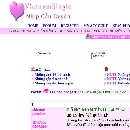
HOME
-
FORUM
-
REGISTER
-
MY ACCOUNT
-
NEW PHO
Diễn Đàn
Những chủ đề mới nhất
NCTT
Những c
Những góp ý mới nhất
NCTT
Những g
Những chủ đề chưa góp ý
NCTT
Website
Forum
>
Tán dóc, bốc phét
>>
LÃNG MẠN TÌNH....ai !? ^^
1
shiranai
LÃNG MẠN TÌNH....ai !? ^^
member
Trong lúc Sh còn đợi một vài hình củ
ID 67555
Mau vừa rồi, làm một tour mời các bạn
05/02/2011