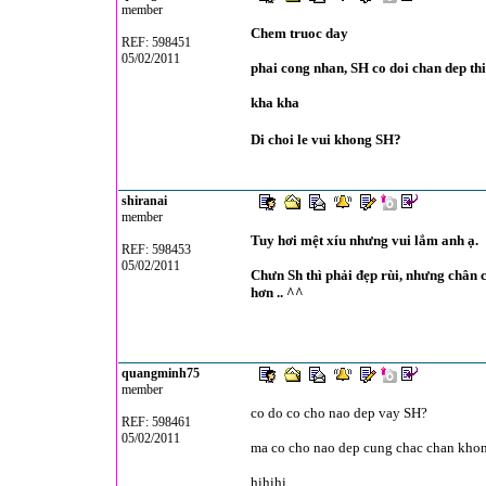
member
Chem truoc day
REF: 598451
05/02/2011
phai cong nhan, SH co doi chan dep thi
kha kha
Di choi le vui khong SH?
shiranai
member
Tuy hơi mệt xíu nhưng vui lắm anh ạ.
REF: 598453
05/02/2011
Chưn Sh thì phải đẹp rùi, nhưng chân 
hơn .. ^^
quangminh75
member
co do co cho nao dep vay SH?
REF: 598461
05/02/2011
ma co cho nao dep cung chac chan kho
hihihi