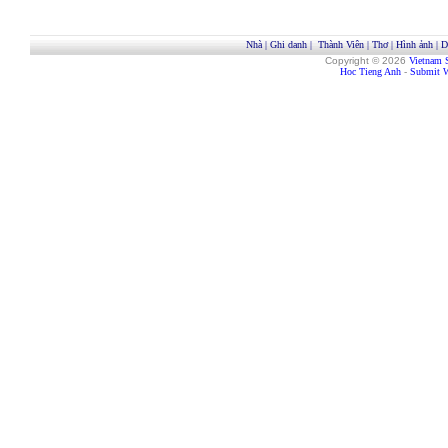
Nhà
|
Ghi danh
|
Thành Viên
|
Thơ
|
Hình ảnh
|
D
Copyright © 2026
Vietnam 
Hoc Tieng Anh
-
Submit W