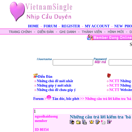
HOME
-
FORUM
-
REGISTER
-
MY ACCOUNT
-
NEW PHO
S
Diễn Đàn
Những chủ đề mới nhất
NCTT
Những 
Những góp ý mới nhất
NCTT
Những 
Những chủ đề chưa góp ý
NCTT
Website
Forum
>
Tán dóc, bốc phét
>> Những câu trả lời kiểm tra 'bá 
1
nguoihaiduong
Những câu trả lời kiểm tra 'bá
member
ID 80354