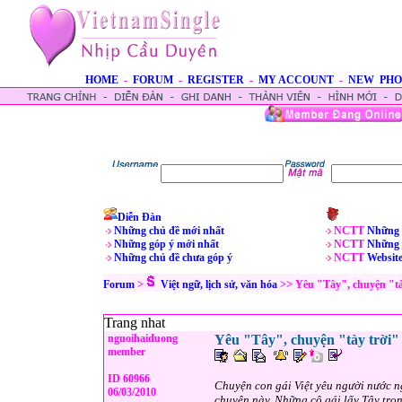
HOME
-
FORUM
-
REGISTER
-
MY ACCOUNT
-
NEW PHO
Diễn Đàn
Những chủ đề mới nhất
NCTT
Những 
Những góp ý mới nhất
NCTT
Những 
Những chủ đề chưa góp ý
NCTT
Websit
Forum
>
Việt ngữ, lịch sử, văn hóa
>> Yêu "Tây", chuyện "tà
Trang nhat
nguoihaiduong
Yêu "Tây", chuyện "tày trời"
member
ID 60966
Chuyện con gái Việt yêu người nước ng
06/03/2010
chuyện này. Những cô gái lấy Tây tro