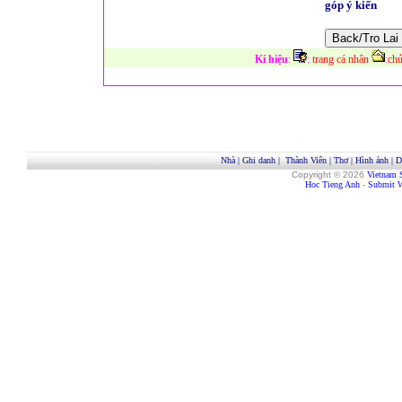
góp ý kiến
Kí hiệu
:
:
trang cá nhân
:
chủ
Nhà
|
Ghi danh
|
Thành Viên
|
Thơ
|
Hình ảnh
|
D
Copyright © 2026
Vietnam 
Hoc Tieng Anh
-
Submit W