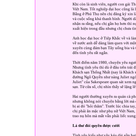
Khi còn là sinh viên, người con gái 
Việt Nam. Tốt nghiệp đại học cũng là
Bằng ở Phú Thọ nên chị đăng ký xin l
và cuộc sống khá thanh bình. Người d
nhận ra rằng, nếu chị gần họ hơn thì n
xuất hiện trong đầu nhưng chị chưa tìm
Anh học đại học ở Tiệp Khắc về và làm
về nước anh dễ dàng làm quen với một
xuyên cùng đám bạn Tây uống bia và t
đến tình yêu rất ngắn.
Thời điểm năm 1980, chuyện yêu người
Nhưng tình yêu thì dù ở đâu trên trái 
Khách sạn Thống Nhất (nay là Khách s
đường Ngô Quyền như nàng Juliet ngó
Juliet" của Sakespeare quan sát xem n
sạn. Từ cửa sổ, chị nhìn thấy sẽ lặng 
Hai người thường xuyên ra quán cà ph
nhưng không nói chuyện bằng lời mà c
bị ai đó "hỏi thăm". Trước lúc chia ta
chị phải ăn mặc như phụ nữ Việt Nam, 
trao nụ hôn mà mắt vẫn phải liếc xung
Lá thư đòi quyền được cưới
Tình yêu kiểu như vậy kéo dài gần hai