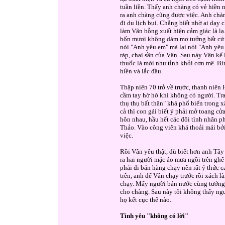
tuần liền. Thấy anh chàng có vẻ hiền 
ra anh chàng cũng được việc. Anh chàn
đi du lịch bụi. Chẳng biết nhờ ai dạy
làm Vân bỗng xuất hiện cảm giác là lạ
bốn mươi không dám mơ tưởng bất cứ 
nói "Anh yêu em" mà lại nói "Anh yêu
ráp, chai sần của Vân. Sau này Vân kể
thuốc lá mới như tỉnh khỏi cơn mê. Bình
hiền và lắc đầu.
Thập niên 70 trở về trước, thanh niên
cầm tay hờ hờ khi không có người. Tra
thụ thụ bất thân" khá phổ biến trong 
cả thì con gái biết ý phải mở toang c
hôn nhau, hầu hết các đôi tình nhân 
Thảo. Vào công viên khá thoải mái bởi
việc.
Rồi Vân yêu thật, dù biết hơn anh Tâ
ra hai người mặc áo mưa ngồi trên gh
phải đi bán hàng chạy nên rất ý thức 
trên, anh để Vân chạy trước rồi xách 
chạy. Mấy người bán nước cùng tưởng 
cho chàng. Sau này tôi không thấy ng
họ kết cục thế nào.
Tình yêu "không có lời"