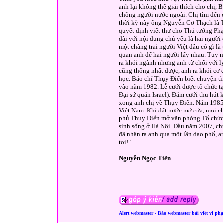
anh lại không thể giải thích cho chị,
chồng người nước ngoài. Chị tìm đến
thời kỳ này ông Nguyễn Cơ Thạch là Th
quyết định viết thư cho Thủ tướng Ph
dài với nội dung chủ yếu là hai ngườ
một chàng trai người Việt đâu có gì là
quan anh để hai người lấy nhau. Tuy n
ra khỏi ngành nhưng anh từ chối với 
cũng thống nhất được, anh ra khỏi cơ 
học. Báo chí Thụy Điển biết chuyện tì
vào năm 1982. Lễ cưới được tổ chức t
Đại sứ quán Israel). Đám cưới thu hút
xong anh chị về Thụy Điển. Năm 1985 c
Việt Nam. Khi đất nước mở cửa, mọi c
phủ Thụy Điển mở văn phòng Tổ chức cứ
sinh sống ở Hà Nội. Đầu năm 2007, ch
đã nhận ra anh qua một lần dạo phố, a
toi!".
Nguyễn Ngọc Tiến
Alert webmaster - Báo webmaster bài viết vi ph