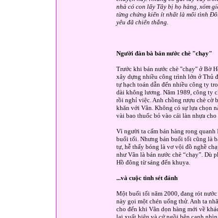
nhà có con lấy Tây bị họ hàng, xóm g
từng chứng kiến ít nhất là mối tình Đ
yêu đã chiến thắng.
Người đàn bà bán nước chè "chạy"
Trước khi bán nước chè "chạy" ở Bờ H
xây dựng nhiều công trình lớn ở Thủ 
tự hạch toán dẫn đến nhiều công ty tr
dài không lương. Năm 1989, công ty c
rồi nghỉ việc. Anh chồng rượu chè cờ b
khăn với Vân. Không có sự lựa chọn nà
vài bao thuốc bỏ vào cái làn nhựa ch
Vì người ta cấm bán hàng rong quanh Bờ
buổi tối. Nhưng bán buổi tối cũng là 
tự, hễ thấy bóng là vơ vội đồ nghề ch
như Vân là bán nước chè “chạy”. Dù 
Hồ đông từ sáng đến khuya.
...và cuộc tình sét đánh
Một buổi tối năm 2000, đang rót nước 
này gọi một chén uống thử. Anh ta nhă
cho đến khi Vân dọn hàng mới về khá
lại xuất hiện và cứ ngồi bên cạnh nhì