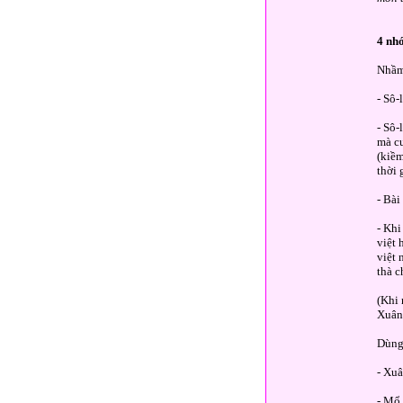
4 nh
Nhầm
- Sô-
- Sô-
mà cu
(kiềm
thời 
- Bài
- Khi
việt 
việt 
thà c
(Khi 
Xuân 
Dùng
- Xuâ
- Mổ 