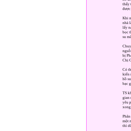
thấy 
được
Khi n
nhà l
lấy n
bọc t
su m
Chuyệ
nguồn
bị Ph
Chị C
Có th
kiến 
hồ su
bạc g
TS kh
gian 
yêu p
xong 
Phân 
một n
thì d