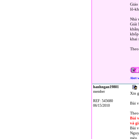
Giáo 
lô-kh
Nhà v
Giải 
khẳng
khốp
khai
Theo
Alert 
hanhngan19801
member
Xin g
REF: 545680
Bài v
06/15/2010
Theo
Bài 
và gi
Bài v
Nguyê
mèo.