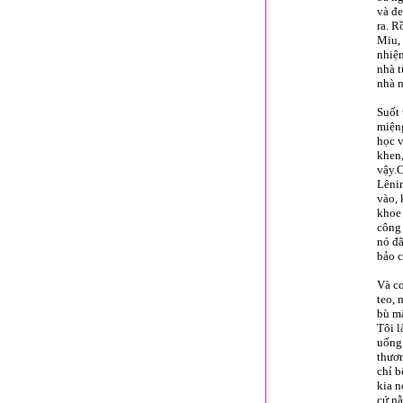
và đe
ra. R
Miu, 
nhiệm
nhà t
nhà n
Suốt 
miệng
học v
khen,
vậy.C
Lênin
vào, 
khoe 
công 
nó đã
bảo c
Và co
teo, 
bù mấ
Tôi l
uống,
thươn
chỉ b
kia n
cứ nằ