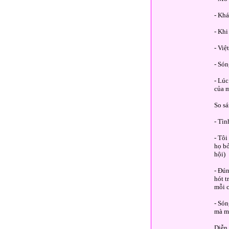
- Khá
- Khi
- Việ
- Só
- Lúc
của m
So sá
- Tìn
- Tôi
họ bỏ
hội)
- Đún
hót t
mỗi c
- Són
mà mì
Diễn 