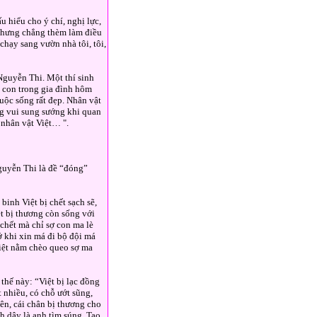
u hiểu cho ý chí, nghị lực,
 nhưng chẳng thèm làm điều
chạy sang vườn nhà tôi, tôi,
 Nguyễn Thi. Một thí sinh
 con trong gia đình hôm
uộc sống rất đẹp. Nhân vật
ng vui sung sướng khi quan
 nhân vật Việt… ".
guyễn Thi là đề “đóng”
inh Việt bị chết sạch sẽ,
ệt bị thương còn sống với
chết mà chỉ sợ con ma lè
ớ khi xin má đi bộ đội má
Việt nằm chèo queo sợ ma
hế này: “Việt bị lạc đồng
 nhiều, có chỗ ướt sũng,
lên, cái chân bị thương cho
h dậy là anh tìm súng. Tao