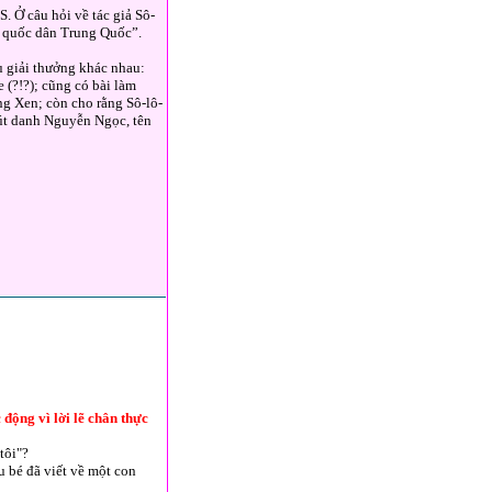
. Ở câu hỏi về tác giả Sô-
a quốc dân Trung Quốc”.
u giải thưởng khác nhau:
 (?!?); cũng có bài làm
g Xen; còn cho rằng Sô-lô-
út danh Nguyễn Ngọc, tên
động vì lời lẽ chân thực
tôi"?
u bé đã viết về một con