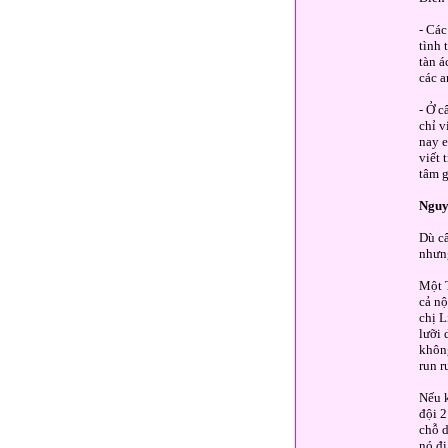
- Các
tình 
tàn á
các a
- Ở c
chỉ v
nay e
viết 
tâm g
Nguy
Dù câ
nhưng
Một T
cả nộ
chị L
lưỡi 
không
run 
Nếu k
đội 2
chỗ d
nó đi