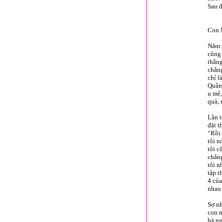
Sau đ
Con 
Năm n
cũng 
thằng
chẳng
chỉ l
Quân 
u mê
quà, 
Lần t
đặt t
“Rồi 
tôi n
tôi c
chẳng
tôi n
tập t
4 của
nhau 
Sợ nh
con m
bà ng