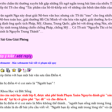
viên chấm thi thường xuyên bắt gặp những lỗi ngớ ngẩn trong bài làm của nhiều TS
ốp thì TS cho rằng “Tác phẩm của Sô-lô-khốp nói về những căn bệnh tâm thần củ
ăn người Nga này đoạt giải Nô-ben văn học nhưng các TS thì “trao” cho ông nhiề
Nô-ben toán học, giải thưởng Hồ Chí Minh về văn hóa văn nghệ, giải thưởng Ju-li-e
 định ông quốc tịch Pháp, Mỹ, Ghana, Trung Quốc; gắn bó với dòng sông Nin, sôn
 hy sinh trong kháng chiến chống Pháp, chống Mỹ… Có TS nói “Nguyễn Thi có b
 sinh là Nguyễn Trung Thành”…
Sài Gòn Giải Phóng
webmaster - Báo webmaster bài viết vi phạm nội quy
óp thêm với bạn một bài văn sưu tầm Điểm 4.
ăn bị điểm 4 vì coi mèo là '"Người bạn" !
 Khoa Học và Đời Sống
văn của một học sinh lớp 8, được nhà phê bình Phạm Xuân Nguyên đánh giá "xúc 
ản dị" lại bị cô giáo phê "lạc đề" và cho điểm 4.
ăn bị điểm 4 vì coi mèo là:Mèo không thể thành... "người bạn sống mãi trong lòng 
n nhân là do đề bài yêu cầu viết về: "Người bạn ấy sống mãi trong lòng tôi" và cậ