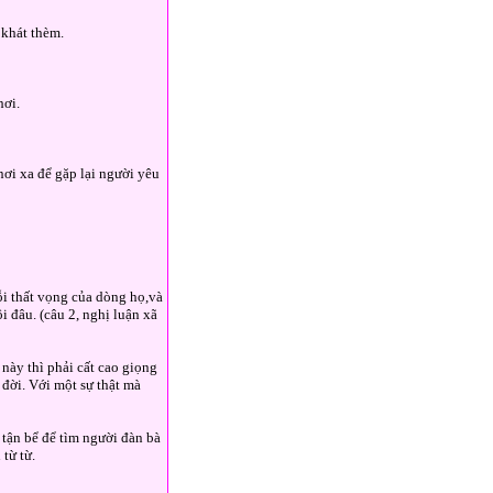
 khát thèm.
hơi.
nơi xa để gặp lại người yêu
nỗi thất vọng của dòng họ,và
i đâu. (câu 2, nghị luận xã
 này thì phải cất cao giọng
đời. Với một sự thật mà
 tận bể để tìm người đàn bà
 từ từ.