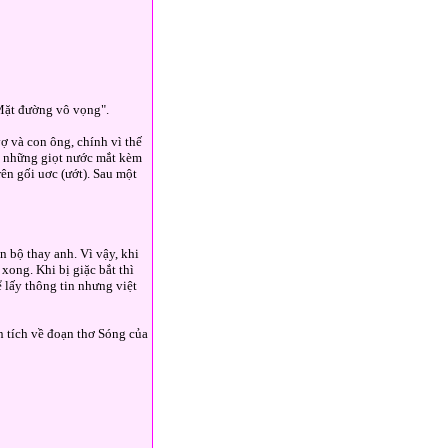
Mặt đường vô vọng".
ợ và con ông, chính vì thế
hì những giọt nước mắt kèm
rên gối uơc (ướt). Sau một
n bộ thay anh. Vì vậy, khi
xong. Khi bị giặc bắt thì
ể lấy thông tin nhưng việt
n tích về đoạn thơ Sóng của