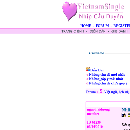
HOME
-
FORUM
-
REGISTE
Diễn Đàn
Những chủ đề mới nhất
Những góp ý mới nhất
Những chủ đề chưa góp ý
Forum
>
Việt ngữ, lịch sử
1
nguoihaiduong
Nhữn
member
ID 61230
Kết q
06/14/2010
môn t