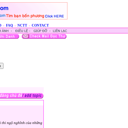
D
-
FAQ
-
NCTT
-
CONTACT
ài thi ngộ nghĩnh của những