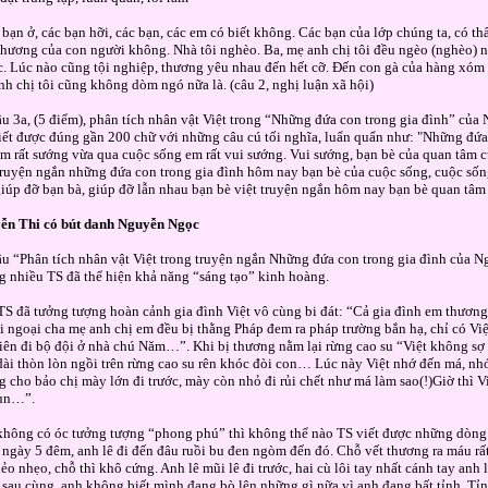
 bạn ở, các bạn hỡi, các bạn, các em có biết không. Các bạn của lớp chúng ta, có thấ
thương của con người không. Nhà tôi nghèo. Ba, mẹ anh chị tôi đều ngèo (nghèo)
c. Lúc nào cũng tội nghiệp, thương yêu nhau đến hết cỡ. Đến con gà của hàng xóm 
nh chị tôi cũng không dòm ngó nữa là. (câu 2, nghị luận xã hội)
âu 3a, (5 điểm), phân tích nhân vật Việt trong “Những đứa con trong gia đình” của
iết được đúng gần 200 chữ với những câu cú tối nghĩa, luẩn quẩn như: "Những đứa
m rất sướng vừa qua cuộc sống em rất vui sướng. Vui sướng, bạn bè của quan tâm c
truyện ngắn những đứa con trong gia đình hôm nay bạn bè của cuộc sống, cuộc số
iúp đỡ bạn bà, giúp đỡ lẫn nhau bạn bè việt truyện ngắn hôm nay bạn bè quan tâm
ễn Thi có bút danh Nguyễn Ngọc
u “Phân tích nhân vật Việt trong truyện ngắn Những đứa con trong gia đình của N
 nhiều TS đã thể hiện khả năng “sáng tạo” kinh hoàng.
S đã tưởng tượng hoàn cảnh gia đình Việt vô cùng bi đát: “Cả gia đình em thương b
i ngoại cha mẹ anh chị em đều bị thằng Pháp đem ra pháp trường bắn hạ, chỉ có Vi
iên đi bộ đội ở nhà chú Năm…”. Khi bị thương nằm lại rừng cao su “Việt không sợ 
dài thòn lòn ngồi trên rừng cao su rên khóc đòi con… Lúc này Việt nhớ đến má, nh
 cho bảo chị mày lớn đi trước, mày còn nhỏ đi rủi chết như má làm sao(!)Giờ thì 
run…”.
hông có óc tưởng tượng “phong phú” thì không thể nào TS viết được những dòng t
 ngày 5 đêm, anh lê đi đến đâu ruồi bu đen ngòm đến đó. Chỗ vết thương ra máu rất
ẻo nhẹo, chỗ thì khô cứng. Anh lê mũi lê đi trước, hai cù lôi tay nhất cánh tay anh 
 sau cùng, anh không biết mình đang bò lên những gì nữa vì anh đang bất tỉnh. Tỉn