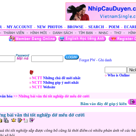
R
-
MY ACCOUNT
-
NEW PHOTOS
-
BROWSE
-
SEARCH
-
POEM
-
ECAR
Forgot PW
-
Ghi danh
Who is Online
NCTT
Những chủ đề mới nhất
NCTT
Những góp ý mới nhất
NCTT
Website
, văn hóa
>> Những bài văn thi tốt nghiệp dở mếu dở cười
Bấm vào đây để góp ý kiến
g bài văn thi tốt nghiệp dở mếu dở cười
uả thi tốt nghiệp sắp được công bố cũng là thời điểm có nhiều phản ánh về các b
hi xã hội.