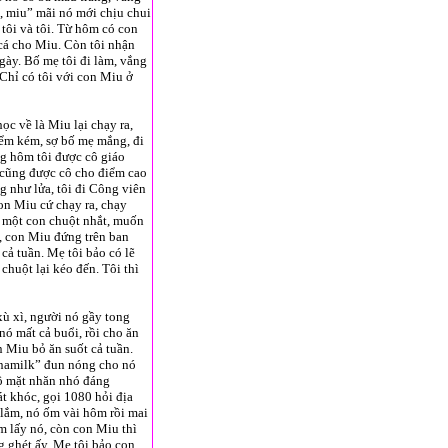
u, miu” mãi nó mới chịu chui
 tôi và tôi. Từ hôm có con
 cá cho Miu. Còn tôi nhận
gày. Bố mẹ tôi đi làm, vắng
. Chỉ có tôi với con Miu ở
ọc về là Miu lại chạy ra,
iểm kém, sợ bố mẹ mắng, đi
ng hôm tôi được cô giáo
ó cũng được cô cho điểm cao
g như lửa, tôi đi Công viên
on Miu cứ chạy ra, chạy
c một con chuột nhắt, muốn
, con Miu đứng trên ban
cả tuần. Mẹ tôi bảo có lẽ
chuột lại kéo đến. Tôi thì
xù xì, người nó gầy tong
nó mất cả buổi, rồi cho ăn
 Miu bỏ ăn suốt cả tuần.
“Vinamilk” đun nóng cho nó
bộ mặt nhăn nhó đáng
t khóc, gọi 1080 hỏi địa
 lắm, nó ốm vài hôm rồi mai
m lấy nó, còn con Miu thì
g ghét ấy. Mẹ tôi bảo con