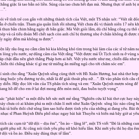
thằng giặc là tao bắn nó liền. Súng của tao chưa hết đạn mà. Nhưng thực tế anh bị 
…”.
ói về tính trẻ con gắn với những thành tích của Việt, một TS nhận xét: “Việt rất đỏ
ẫn ở chiến trận. Tham gia quân lính rồi nhưng Việt chưa đủ vị thành niên 17 nên k
á thun bắn chim hằng ngày đi bắn giặc. Mà Việt giỏi lắm, dù chỉ bằng công cụ thô
hép và cả tiểu đoàn Mĩ chết sạch còn anh chỉ bị thương nhẹ ở chân không đi được 
ấy ngày đêm mà không ra được”.
n lấy râu ông nọ cắm cằm bà kia không khó tìm trong bài làm của các sĩ tử năm nay
 lòng yêu nước, sự dũng cảm của Việt rằng “Việt được má Út Tịch sinh ra ở vùng s
áp chặt đầu nên ghét thằng Pháp hơn ai hết. Việt yêu nước như mẹ, chiến đấu như
hiến thì chẳng khác tí gì mẹ từ miếng ăn miếng ngủ cho tới chăm sóc em”.
í sinh cho rằng “Xuân Quỳnh sống cùng thời với Hồ Xuân Hương, hai nhà thơ hợp s
ràng buộc yêu đương tự do, nhất là để giải thoát phụ nữ…”. Đi vào phân tích câu c
y diễn. Hãy đọc lời văn của TS phân tích sóng và em: “Xuân Quỳnh mượn sóng để 
iang hồ để cho em ở lại đợi mong đến mòn mỏi, đau buồn tuyệt vọng”.
ác “phát hiện” ra một điều hết sức mới mẻ rằng “Nghiên cứu kĩ bài thơ cực hay này
này chưa có ai khám phá ra một chân lí mới như Xuân Quỳnh: sông lúc nào cũng hẹ
hải tả biển thôi chứ sông làm sao hiểu được tình yêu của những ai đang yêu. Bài t
nhạc sĩ Phan Huỳnh Điểu phổ nhạc ngay bài hát Thuyền và biển mà bây giờ ai yêu
tích các cụm từ “dữ dội – dịu êm”, “ồn ào – lặng lẽ”, một TS viết “Đó là những cu
gười phụ nữ. Ai cũng nói tình yêu phụ nữ khó hiểu lắm. Khi mới yêu thì họ dịu êm, 
ữ dội và ồn ào. Điều này đúng thực tế lắm”.