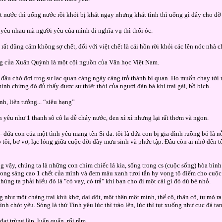
t nước thì uống nước rồi khỏi bị khát ngay nhưng khát tình thì uống gì đây cho đỡ
 yêu nhau mà người yêu của mình đi nghĩa vụ thì thối óc.
t rất dũng căm không sợ chết, đối với việt chết là cái hồn rời khỏi các lên nóc nhà c
ng của Xuân Quỳnh là một cội nguồn của Văn học Việt Nam.
 đầu chờ đợi trog sự lạc quan càng ngày càng trở thành bi quan. Họ muốn chạy tới 
ình chứng đó đủ thấy được sự thiệt thòi của người đàn bà khi trai gái, bồ bịch.
nh, liên tưởng... “siêu hạng”
h yêu như 1 thanh sô cô la dễ chảy nước, đen xì xì nhưng lại rất thơm và ngon.
 - đứa con của một tình yêu mang tên Si đa. tôi là đứa con bị gia đình ruồng bỏ là 
 tôi, bơ vơ, lạc lỏng giữa cuộc đời đầy mưu sinh và phức tập. Đâu còn ai nhớ đến tô
g vậy, chúng ta là những con chim chiếc lá kia, sống trong cs (cuộc sống) hòa bình
rong sáng cao 1 chết của mình và đem màu xanh tươi tắn hy vọng tô điểm cho cuộc 
húng ta phải hiểu đó là "có vay, có trả" khi bạn cho đi một cái gì đó dù bé nhỏ.
g như một chàng trai khù khờ, dại dột, một thân một mình, thế cô, thân cô, tự mò ra
nh chót yêu. Sóng là thứ Tình yêu lúc thì trào lên, lúc thì tụt xuống như cục đá tan
đạt trùng lặp, luẩn quẩn, rối rắm