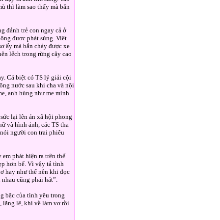
mù thì làm sao thấy mà bắn
ng đảnh trẻ con ngay cả ở
hông được phát súng. Việt
 sơ ấy mà bắn cháy được xe
nên lếch trong rừng cây cao
. Cá biệt có TS lý giải cội
ông nước sau khi cha và nội
 mẹ, anh hùng như mẹ mình.
ức lại lên án xã hội phong
hữ và hình ảnh, các TS tha
nói người con trai phiêu
 em phát hiện ra trên thế
p hơn bể. Vì vậy tả tình
hơ hay như thế nên khi đọc
 nhau cũng phải hát”.
ng bậc của tình yêu trong
lặng lẽ, khi về làm vợ rồi