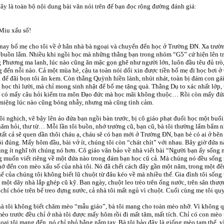
ây là toàn bộ nội dung bài văn nói trên để bạn đọc rộng đường đánh giá:
Miu xấu số!
ay bố mẹ cho tôi về ở hẳn nhà bà ngoại và chuyển đến học ở Trường ĐN. Xa trườ
buồn lắm. Nhiều khi ngồi học mà những thằng bạn trong nhóm “G5” cứ hiện lên tr
 Phương ma lanh, lúc nào cũng ăn mặc gọn ghẽ như người lớn, luôn đầu têu đủ trò
 đến nỗi nào. Cả một mùa hè, cậu ta toàn nói dối xin được tiền bố mẹ đi học bơi 
à để đãi bọn tôi ăn kem. Còn thằng Quỳnh hiền lành, nhút nhát, toàn bị đám con gái
học thì lười, mà chỉ mong sinh nhật để bố mẹ tặng quà. Thằng Dụ to xác nhất lớp, 
, có mấy câu hỏi kiểm tra môn Đạo đức mà học mãi không thuộc… Rồi còn mấy đứa
miệng lúc nào cũng bóng nhẫy, nhưng mà cũng tình cảm.
ôi nghịch, vẽ bậy lên áo đứa bạn ngồi bàn trước, bị cô giáo phạt đuổi học một buổ
hăm hỏi, thư từ… Mỗi lần tôi buồn, nhớ trường cũ, bạn cũ, bà tôi thường lẩm bẩm 
tất cả sẽ quen dần thôi cháu ạ, cháu sẽ có bạn mới ở Trường ĐN, bạn bè có ai ở 
ói đúng. Mấy hôm đầu, bài vở ít, chúng tôi còn “chát chít” với nhau. Bây giờ đứa 
ũng ít nghĩ tới chúng nó hơn. Cô giáo văn bảo về nhà viết bài “Người bạn ấy sống m
 muốn viết riêng về một đứa nào trong đám bạn học cũ cả. Mà chúng nó đều sống 
hớ đến con mèo xấu số của nhà tôi. Nó đã chết cách đây gần một năm, trong một đ
hể của chúng tôi không biết lũ chuột từ đâu kéo về mà nhiều thế. Gia đình tôi sống
 một dãy nhà lắp ghép cũ kỹ. Ban ngày, chuột leo trèo trên ống nước, trên sân th
chí chóe trên bể treo đựng nước, cả nhà tôi mất ngủ vì chuột. Cuối cùng mẹ tôi qu
à tôi không biết chăm mèo “mẫu giáo”, bà tôi mang cho toàn mèo nhỡ. Vì không q
èo trước đều chỉ ở nhà tôi được mấy hôm rồi đi mất tăm, mất tích. Chỉ có con mèo t
oại tôi mang đến, nó chỉ nhỏ bằng nắm tay. Bà tôi bảo đây là giống mèo tam thể, v