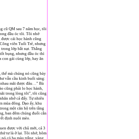
ng cũ QM sau 7 năm học, tôi
ong đầu óc tôi. Tôi nhớ
, được cái học hành cũng
ở Công viên Tuổi Trẻ, nhưng
 trong lớp bắt nạt. Thằng
tốt bụng, nhưng đầu óc thì
 con gái cùng lớp, hay ăn
i, thế mà chúng nó cũng bày
như vẫn cầu kinh buổi sáng:
bên nhau mãi được đâu…” Bà
nào cũng phải lo học hành,
ãi trong lòng tôi”, tôi cũng
nhăn nhở cả đấy. Tự nhiên
êm mùa đông. Dạo ấy, khu
 trong một căn hộ trên tầng
ượng, ban đêm chúng đuổi cắn
yết định nuôi mèo.
uen được với chủ mới, cả 3
hứ tư là ở lại. Tôi nhớ, hôm
ì nó có ba màu trắng, vàng