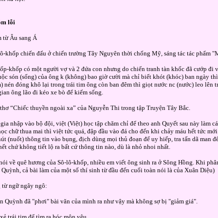
óm lỗi
 từ Âu sang Á
lô-khốp chiến đấu ở chiến trường Tây Nguyên thời chống Mỹ, sáng tác tác phẩm "
lốp-khốp có một người vợ và 2 đứa con nhưng do chiến tranh tàn khốc đã cướp đi v
ộc són (sống) của ông k (không) bao giờ cười mà chỉ biết khót (khóc) ban ngày t
) nén đóng khô lại trong trái tim ông còn ban đêm thì giọt nước nc (nước) leo lên t
gian ông lão đi kéo xe bò để kiếm sống.
 thơ “Chiếc thuyền ngoài xa” của Nguyễn Thi trong tập Truyện Tây Bắc.
 gia nhập vào bộ đội, việt (Việt) học tập chăm chỉ để theo anh Quyết sau này làm cá
học chữ thua mai thì việt tức quá, đập đầu vào đá cho đến khi chảy máu hết tức mới 
nút (nuốt) thông tin vào bụng, địch dùng mọi thủ đoạn để uy hiếp, tra tấn dã man đ
hết chứ không tiết lộ ra bất cứ thông tin nào, dù là nhỏ nhoi nhất.
nói về quê hương của Sô-lô-khốp, nhiều em viết ông sinh ra ở Sông Hồng. Khi phâ
Quỳnh, cả bài làm của một số thí sinh từ đầu đến cuối toàn nói là của Xuân Diệu)
 từ ngữ ngây ngô:
n Quỳnh đã "phơi" bài văn của mình ra như vậy mà không sợ bị "giảm giá".
xẻ trái tim để tìm ra hóc môn yêu.