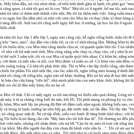
n. Mấy hôm đầu, nó còn nhút nhát, cứ trốn biệt dưới gầm tủ lạnh, tôi phải gọi “mi
ồi cũng quen, cả nhà tôi gọi nó là con “Miu”.Nhà tôi có 4 người: bố mẹ tôi, anh trai
nhà tôi như có thêm một thành viên nữa. Mẹ tôi lại thêm một việc: hàng tuần mua
 vụ ngày hai lần dằm nhỏ cá trộn với cơm cho Miu ăn và thay chậu xỉ than hàng n
ừ sáng đến tối. Anh trai tôi cũng suốt ngày hết học ở trường, lại học ôn thi ở ngoài
hiều nhất.
từ năm tôi học lớp 1 đến lớp 5, ngày nào cũng vậy, hễ nghe tiếng bước chân tôi đi h
 kêu “meo, meo”, dụi đầu vào chân tôi, ra cái vẻ nhớ nhung lắm. Những hôm bị đ
ề tôi buồn thiu, con Miu như cũng muốn chia sẻ, cứ quanh quẩn bên tôi. Còn nhữ
 về nhà với bộ mặt tươi tỉnh, Miu cũng xăng xớn chạy ra, chạy vào, cứ y như là n
ứ thế suốt 5 năm trời, tôi và con Miu cứ quấn quýt bên nhau. Có hôm hè, nắng nón
, vớt được cả một xâu cá nổi, con Miu được cả tuần no nê. Có hôm vào nửa đêm, c
kêu toáng toàng. Cả nhà tôi phải thức dậy. Thì ra Miu vừa lập chiến công, săn đượ
chiến lợi phẩm.Tôi nhớ một lần, vào lúc xẩm tối, nghe tiếng mèo hoang ở dưới đất
nhà tôi cũng cất tiếng kêu, nghe não nề khác thường. Rồi nó bỏ nhà đi bụi đời mất 
 bị bán cho cửa hàng “tiểu hổ”, nhà mình phải tìm con mèo khác thôi, không thì lũ 
hắc nó chỉ đi đâu mấy hôm, rồi nó lại về.
n Miu về thật. Chỉ có mấy ngày xa tôi mà trông nó thiểu não quá chừng. Lông nó 
mặt mày ủ rũ ra chừng cũng biết ăn năn, hối lỗi. Tôi phải mang xà phòng kỳ cọ cho 
y hôm, Miu mới lấy lại phong độ.Đợt rét đậm cuối năm ngoái, không hiểu sao, con
ấy cá trong tủ lạnh, nướng lại trên bếp ga, đặt trước mặt, nó lắc đầu. Tôi lấy sữa 
 nó cũng quay mặt đi. Nó cứ tập tễnh, xiêu vẹo bước đi từng bước khó nhọc, với 
g.Tôi hiểu là nó đang cầu cứu "Hãy làm cho tôi bớt đau đi". Tôi thương nó đến phá
ệnh viện mèo, nhưng chỉ nhận được câu trả lời “Cậu bé ơi, mèo là loài vật sống dai
ó lại khỏi. Mà đến người ốm đây còn chưa đủ bệnh viện nữa là…”. Tôi cứ sùi sụt ô
m bất động, đôi mắt nhìn vào xa xăm...Tôi nhớ như in cái buổi sáng mùa đông đán