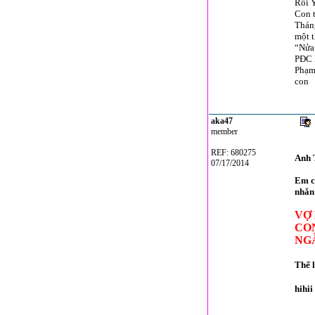
Rồi 
Con t
Tháng
một 
“Nửa 
PĐC l
Phạm 
con
aka47
member
REF: 680275
Anh 
07/17/2014
Em có
nhắn
VỢ 
CON
NG
Thế 
hihii