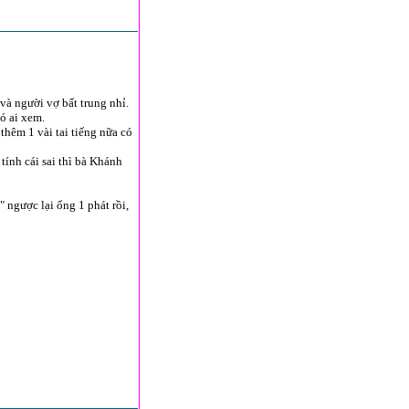
và người vợ bất trung nhỉ.
ó ai xem.
hêm 1 vài tai tiếng nữa có
tính cái sai thì bà Khánh
 ngược lại ổng 1 phát rồi,