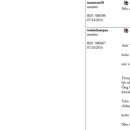
tuantran20
member
Nếu a
REF: 680596
07/24/2014
troioichanqua
member
REF: 680607
Anh T
07/24/2014
hehe
nói v
Trong
lột t
Ông P
khoái
Trên 
chẳng
hehe
Nhẹ 