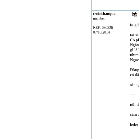
troioichanqua
member
bi gi
REF: 680326
07/18/2014
tại s
Có ph
Ngẫm 
gì là
nhưng
Ngọc
Đồng 
có đâ
xin t
----
nổi t
cảm 
hehe