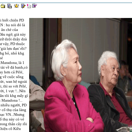
ôi biết chiện PD
N : họ nói đó là
 ăn chè của
Đâu ngờ, già này
zữ dzội dzậy dzà
ư vậy, PD thuộc
'già lựu đạn' rồi?
khg bỏ, nhỏ khg
 hé
.Maradona, là 1
 tài về đá banh,có
ay hơn cả Pélé,
g về cuộc sống
ức, wan hệ ngoài
i, thì so với Pélé,
rời, 1 vực !...Nên
ân tôi khg mấy gì
 Maradona !...
 nhiều người, PD
y cổ thụ của làng
hạc VN...Nhưng
ổ thụ này có vẻ
trong thân cây rồi
 Chiện cô Kiều