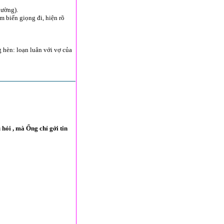
Cường).
m biến giọng đi, hiện rõ
 hèn: loạn luân với vợ của
hỏi , mà Ổng chỉ gởi tin