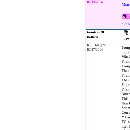
07/15/2014
Nhạc 
Alert 
tuantran20
member
https
REF: 680274
Trong
07/17/2014
ngoà
Văn C
Phạm 
Trong
Thái 
Phạm
Thái 
Phạm 
Phạm
Như 
Thế 
Hơn 
Sau n
Gen t
Ý Lan
TC, t
thế l