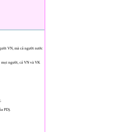
người VN, mà cả người nước
i mọi người, cả VN và VK
.
ủa PD).