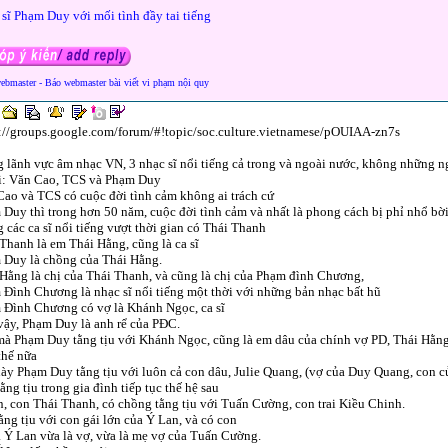
sĩ Phạm Duy với mối tình đầy tai tiếng
webmaster - Báo webmaster bài viết vi phạm nội quy
://groups.google.com/forum/#!topic/soc.culture.vietnamese/pOUIAA-zn7s
 lãnh vực âm nhạc VN, 3 nhạc sĩ nổi tiếng cả trong và ngoài nước, không những 
i: Văn Cao, TCS và Phạm Duy
ao và TCS có cuộc đời tình cảm không ai trách cứ
Duy thì trong hơn 50 năm, cuộc đời tình cảm và nhất là phong cách bị phỉ nhổ bờ
 các ca sĩ nổi tiếng vượt thời gian có Thái Thanh
Thanh là em Thái Hằng, cũng là ca sĩ
 Duy là chồng của Thái Hằng.
Hằng là chị của Thái Thanh, và cũng là chị của Phạm đình Chương,
Đình Chương là nhạc sĩ nổi tiếng một thời với những bản nhạc bất hũ
 Đình Chương có vợ là Khánh Ngọc, ca sĩ
vậy, Phạm Duy là anh rể của PĐC.
mà Phạm Duy tằng tịu với Khánh Ngọc, cũng là em dâu của chính vợ PD, Thái Hằng
thế nữa
ày Phạm Duy tằng tịu với luôn cả con dâu, Julie Quang, (vợ của Duy Quang, con c
ằng tịu trong gia đình tiếp tục thế hệ sau
, con Thái Thanh, có chồng tằng tịu với Tuấn Cường, con trai Kiều Chinh.
ằng tịu với con gái lớn của Ý Lan, và có con
à Ý Lan vừa là vợ, vừa là mẹ vợ của Tuấn Cường.