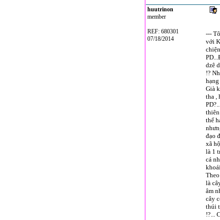
huutrinon
member
REF: 680301
--- T
07/18/2014
với K
chiện
PD...
dzê d
!? Nh
hạng 
Già 
tha ,
PD?..
thiên
thể h
nhưn
đạo đ
xã hộ
là 1 t
cá nh
khoái
Theo
là câ
âm n
cây c
thúi 
!?...