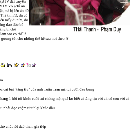
h(BTV đài truyên
 VTV VN),chỉ ăn
ặt, mà bị lên án dữ
. Thế thì PD, dù có
ến mấy đi nữa, do
ống đạo đức bê
áng bị chê
,làm sao có thể là
 gương tốt cho những thế hệ sau noi theo !?
ha
ọc cái bài "tằng tịu" của anh Tuấn Tran mà tui cười đau bụng
hang 1 hồi tới khúc cuối tui chóng mặt quá ko biết ai tằng tịu với ai, có con với ai
ui phải đọc chậm từ từ lại khúc đầu
thở chút rồi dzô tham gia tiếp