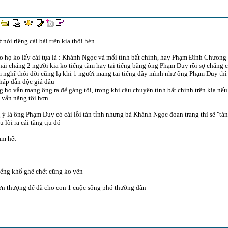
ờ nói riêng cái bài trên kia thôi hén.
ao họ ko lấy cái tựa là : Khánh Ngọc và mối tình bất chính, hay Phạm Đình Chưong 
ải chăng 2 người kia ko tiếng tăm hay tai tiếng bằng ông Phạm Duy rồi sợ chẳng c
nghĩ thói đời cũng lạ khi 1 người mang tai tiếng đầy mình như ông Phạm Duy thì t
 hấp dẫn độc giả đâu
 họ vẫn mang ông ra để gáng tội, trong khi câu chuyện tình bất chính trên kia nếu 
 vẫn nặng tôi hơn
ý là ông Phạm Duy có cái lỗi tán tỉnh nhưng bà Khánh Ngọc đoan trang thì sẽ "tán"
u lòi ra cái tằng tịu đó
ạm hết
iếng khổ ghê chết cũng ko yên
ơn thượng đế đã cho con 1 cuộc sống phó thường dân