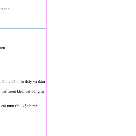
u manh.
hen
thân ta có nhìn thấy và dám
 thể thoát khỏi cái vòng tứ
cái mụn thì , kệ tía mài