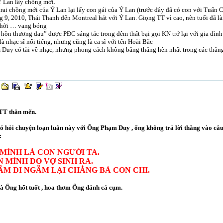
Ý Lan lấy chồng mới.
rai chồng mới của Ý Lan lại lấy con gái của Ý Lan (trước đây đã có con với Tuấn 
 9, 2010, Thái Thanh đến Montreal hát với Ý Lan. Giọng TT vì cao, nên tuổi đã là
thời … vang bóng
hồn thương đau” được PĐC sáng tác trong đêm thất bại gọi KN trở lại với gia đình
à nhạc sĩ nổi tiếng, nhưng cũng là ca sĩ với tến Hoài Bắc
Duy có tài về nhạc, nhưng phong cách không bằng thằng hèn nhất trong các thằng
TT thân mến.
 hỏi chuyện loạn luân này với Ông Phạm Duy , ổng không trả lời thẳng vào câu 
:
MÌNH LÀ CON NGƯỜI TA.
 MÌNH DO VỢ SINH RA.
ẪM ĐI NGẪM LẠI CHẲNG BÀ CON CHI.
là Ổng hốt tuốt , hoa thơm Ổng đánh cả cụm.