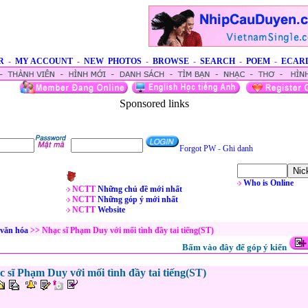
R
-
MY ACCOUNT
-
NEW PHOTOS
-
BROWSE
-
SEARCH
-
POEM
-
ECAR
Sponsored links
Forgot PW
-
Ghi danh
Who is Online
NCTT
Những chủ đề mới nhất
NCTT
Những góp ý mới nhất
NCTT
Website
, văn hóa
>> Nhạc sĩ Phạm Duy với mối tình đầy tai tiếng(ST)
Bấm vào đây để góp ý kiến
 sĩ Phạm Duy với mối tình đầy tai tiếng(ST)