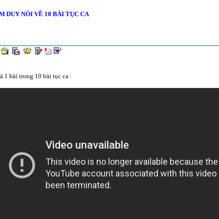
M DUY NÓI VỀ 10 BÀI TỤC CA
à 1 bài trong 10 bài tục ca :