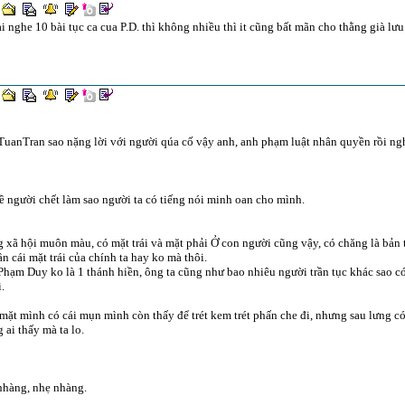
i nghe 10 bài tục ca cua P.D. thì không nhiều thì it cũng bất mãn cho thằng già lư
uanTran sao nặng lời với người qúa cố vậy anh, anh phạm luật nhân quyền rồi ng
ề người chết làm sao người ta có tiếng nói minh oan cho mình.
 xã hội muôn màu, có mặt trái và mặt phải Ở con người cũng vậy, có chăng là bản 
rần cái mặt trái của chính ta hay ko mà thôi.
hạm Duy ko là 1 thánh hiền, ông ta cũng như bao nhiêu người trần tục khác sao có
.
mặt mình có cái mụn mình còn thấy để trét kem trét phấn che đi, nhưng sau lưng có 
 ai thấy mà ta lo.
nhàng, nhẹ nhàng.