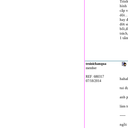
Trin
hình
cắp v
dội..
hay đ
đời s
bối,đ
trách
1 tấm
troioichanqua
member
REF: 680317
haha
07/18/2014
tui đ
anh p
làm t
-----
ngồi 