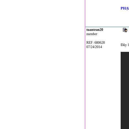
PHẠ
tuantran20
member
REF: 680628
Đây l
07/24/2014