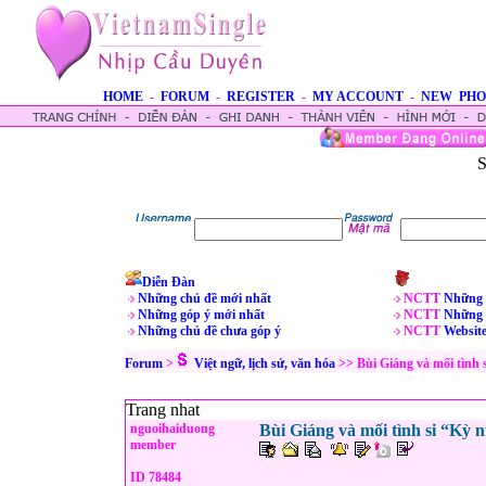
HOME
-
FORUM
-
REGISTER
-
MY ACCOUNT
-
NEW PHO
S
Diễn Đàn
Những chủ đề mới nhất
NCTT
Những 
Những góp ý mới nhất
NCTT
Những 
Những chủ đề chưa góp ý
NCTT
Websit
Forum
>
Việt ngữ, lịch sử, văn hóa
>> Bùi Giáng và mối tình
Trang nhat
nguoihaiduong
Bùi Giáng và mối tình si “Kỳ
member
ID 78484