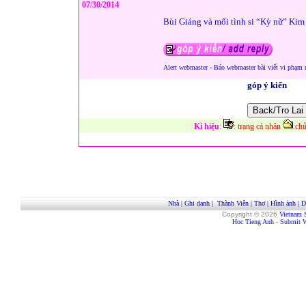
07/30/2014
Bùi Giáng và mối tình si “Kỳ nữ” Ki
Alert webmaster - Báo webmaster bài viết vi phạm 
góp ý kiến
Kí hiệu
:
:
trang cá nhân
:
chủ
Nhà
|
Ghi danh
|
Thành Viên
|
Thơ
|
Hình ảnh
|
D
Copyright © 2026
Vietnam 
Hoc Tieng Anh
-
Submit W