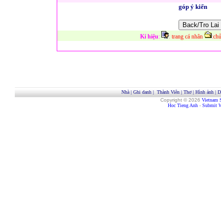
góp ý kiến
Kí hiệu
:
:
trang cá nhân
:
chủ
Nhà
|
Ghi danh
|
Thành Viên
|
Thơ
|
Hình ảnh
|
D
Copyright © 2026
Vietnam 
Hoc Tieng Anh
-
Submit W