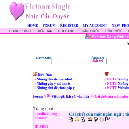
HOME
-
FORUM
-
REGISTER
-
MY ACCOUNT
-
NEW PHO
S
Diễn Đàn
Những chủ đề mới nhất
NCTT
Những 
Những góp ý mới nhất
NCTT
Những 
Những chủ đề chưa góp ý
NCTT
Websit
Forum
>
Việt ngữ, lịch sử, văn hóa
>> Cái chết của một ngôn n
Trang nhat
nguoihaiduong
Cái chết của một ngôn ngữ : ti
member
ID 84071