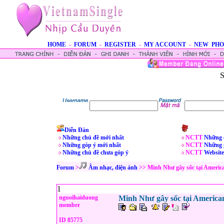
HOME
-
FORUM
-
REGISTER
-
MY ACCOUNT
-
NEW PHO
S
Diễn Đàn
Những chủ đề mới nhất
NCTT
Những 
Những góp ý mới nhất
NCTT
Những 
Những chủ đề chưa góp ý
NCTT
Website
Forum
>
Âm nhạc, điện ảnh
>> Minh Như gây sốc tại America
1
nguoihaiduong
Minh Như gây sốc tại American
member
ID 85775