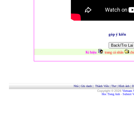
góp ý kiến
Kí hiệu
:
:
trang cá nhân
:
ch
Nhà
|
Ghi danh
|
Thành Viên
|
Thơ
|
Hình ảnh
|
D
Copyright © 2026
Vietnam 
Hoc Tieng Anh
-
Submit W