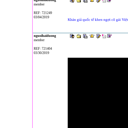
nguoihaiduong
member
REF: 721249
03/04/2019
Khán giả quốc tế khen ngợi cô gái Việt
nguoihaiduong
member
REF: 721404
03/30/2019