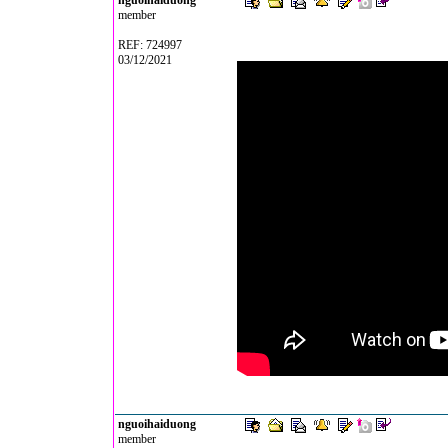
nguoihaiduong
member
REF: 724997
03/12/2021
nguoihaiduong
member