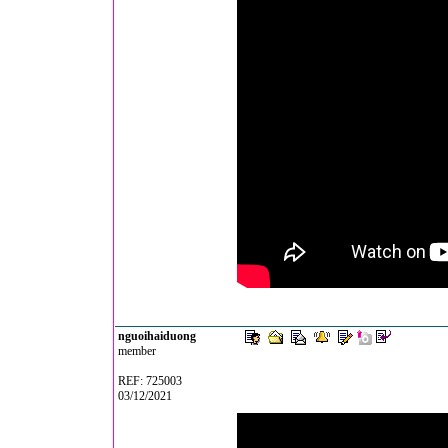
nguoihaiduong
member
REF: 725003
03/12/2021