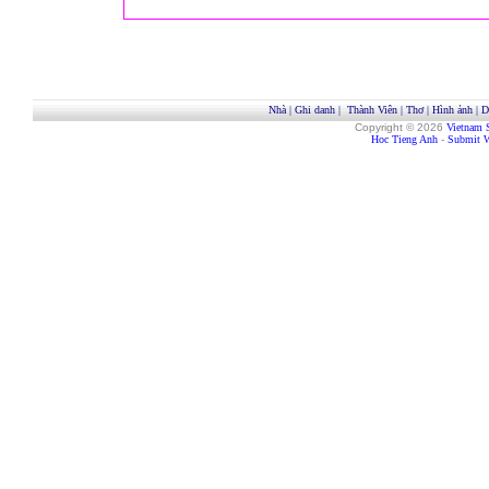
Nhà
|
Ghi danh
|
Thành Viên
|
Thơ
|
Hình ảnh
|
D
Copyright © 2026
Vietnam 
Hoc Tieng Anh
-
Submit W