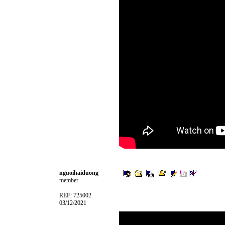
nguoihaiduong
member
REF: 725002
03/12/2021