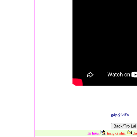
góp ý kiến
Kí hiệu
:
:
trang cá nhân
:
ch