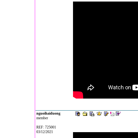
nguoihaiduong
member
REF: 725001
03/12/2021