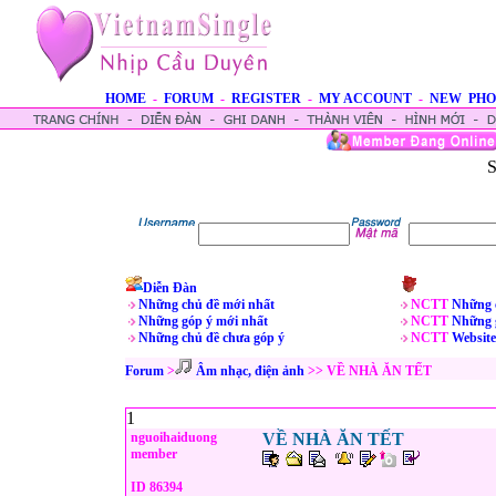
HOME
-
FORUM
-
REGISTER
-
MY ACCOUNT
-
NEW PHO
S
Diễn Đàn
Những chủ đề mới nhất
NCTT
Những 
Những góp ý mới nhất
NCTT
Những 
Những chủ đề chưa góp ý
NCTT
Website
Forum
>
Âm nhạc, điện ảnh
>> VỀ NHÀ ĂN TẾT
1
nguoihaiduong
VỀ NHÀ ĂN TẾT
member
ID 86394