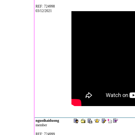
REF: 724998
03/12/2021
nguoihaiduong
member
REF: 724999