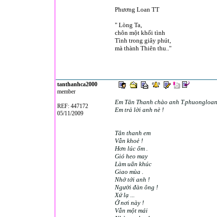
Phương Loan TT
Này người yê
" Lòng Ta,
Hãy về bên 
chôn một khối tình
Tình trong giây phút,
mà thành Thiên thu.."
Cho em theo v
Giây phút này
tanthanhca2000
member
Em Tân Thanh chào anh T.phuongloan 
REF: 447172
Em trả lời anh nè !
05/11/2009
Tân thanh em
Vẫn khoẻ !
Hơn lúc ốm .
Gió heo may
Làm uẩn khúc
Giao mùa .
Nhớ tới anh !
Người đàn ông !
Xứ lạ ...
Ở nơi này !
Vẫn một mái