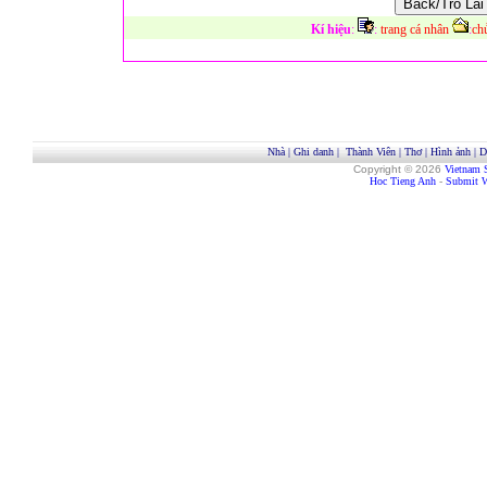
Kí hiệu
:
:
trang cá nhân
:
ch
Nhà
|
Ghi danh
|
Thành Viên
|
Thơ
|
Hình ảnh
|
D
Copyright © 2026
Vietnam 
Hoc Tieng Anh
-
Submit W