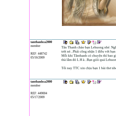
Nỗi nhớ thương ai nơi
Nơi này có hiểu nỗi l
tanthanhca2000
member
Tân Thanh chào bạn Lehuong nhé. Nghe
trời nè...Phải công nhận 1 điều với bạn
REF: 448742
Mỗi khi Tânthanh có chuyện thì bao g
05/16/2009
thà lắm đó L.H à...Bạn giỏi quá Lehuon
Tối nay TTC xin chịu bạn 1 bài thơ nh
tanthanhca2000
member
REF: 449004
05/17/2009