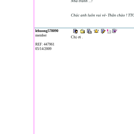
Nhà tranh ...!
Chúc anh luôn vui vẻ- Thân chào ! TT
lehuong578090
member
Chị ơi .
REF: 447961
05/14/2009