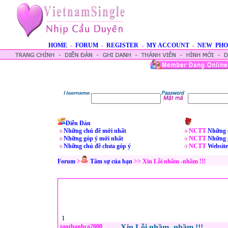
HOME
-
FORUM
-
REGISTER
-
MY ACCOUNT
-
NEW PHO
Diễn Đàn
Những chủ đề mới nhất
NCTT
Những 
Những góp ý mới nhất
NCTT
Những 
Những chủ đề chưa góp ý
NCTT
Website
Forum
>
Tâm sự của bạn
>> Xin Lỗi nhầm -nhầm !!!
1
tanthanhca2000
Xin Lỗi nhầm -nhầm !!!