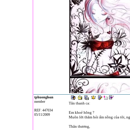
Đêm nay tôi 
tphuongloan
member
Tân thanh ca:
Tôi chợt nhớ 
REF: 447034
Em khoẻ hông ?
05/11/2009
Muôn lời thăm hỏi ấm nồng của tôi, ng
Âm thầm lệ 
Thân thương,
Bỗng chợt nhớ