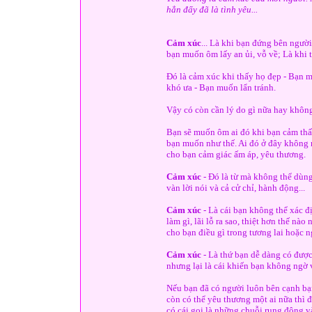
hẳn đấy đã là tình yêu...
Cảm xúc
... Là khi bạn đứng bên người
bạn muốn ôm lấy an ủi, vỗ về; Là khi 
Đó là cảm xúc khi thấy họ đẹp - Bạn 
khó ưa - Bạn muốn lẩn tránh.
Vậy có còn cần lý do gì nữa hay khôn
Bạn sẽ muốn ôm ai đó khi bạn cảm thấy
bạn muốn như thế. Ai đó ở đây không n
cho bạn cảm giác ấm áp, yêu thương.
Cảm xúc
- Đó là từ mà không thể dùng
vàn lời nói và cả cử chỉ, hành động...
Cảm xúc
- Là cái bạn không thể xác đ
làm gì, lãi lỗ ra sao, thiệt hơn thế n
cho bạn điều gì trong tương lai hoặc n
Cảm xúc
- Là thứ bạn dễ dàng có đượ
nhưng lại là cái khiến bạn không ngờ v
Nếu bạn đã có người luôn bên cạnh bạn
còn có thể yêu thương một ai nữa thì đó
có cái gọi là những chuỗi rung động và