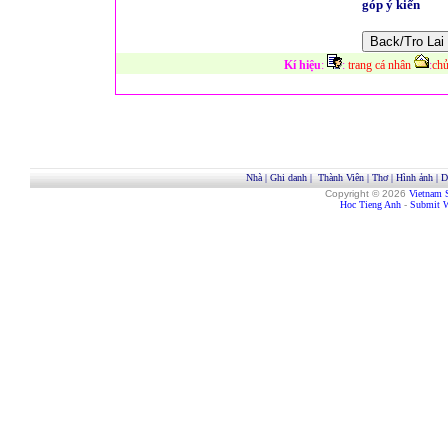
góp ý kiến
Kí hiệu
:
:
trang cá nhân
:
chủ
Nhà
|
Ghi danh
|
Thành Viên
|
Thơ
|
Hình ảnh
|
D
Copyright © 2026
Vietnam 
Hoc Tieng Anh
-
Submit W