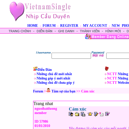
HOME
-
FORUM
-
REGISTER
-
MY ACCOUNT
-
NEW PHO
Diễn Đàn
Những chủ đề mới nhất
NCTT
Những 
Những góp ý mới nhất
NCTT
Những 
Những chủ đề chưa góp ý
NCTT
Websit
Forum
>
Tâm sự của bạn
>> Cảm xúc
Trang nhat
nguoihaiduong
Cảm xúc
member
ID 57986
01/01/2010
Yêu đương là cảm xúc của mỗi người. M