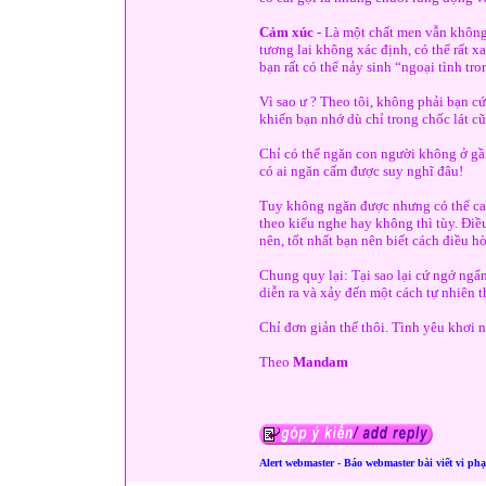
Cảm xúc
- Là một chất men vẫn không 
tương lai không xác định, có thể rất x
bạn rất có thể nảy sinh “ngoại tình tr
Vì sao ư ? Theo tôi, không phải bạn cứ
khiến bạn nhớ dù chỉ trong chốc lát cũ
Chỉ có thể ngăn con người không ở gầ
có ai ngăn cấm được suy nghĩ đâu!
Tuy không ngăn được nhưng có thể ca
theo kiểu nghe hay không thì tùy. Điề
nên, tốt nhất bạn nên biết cách điều h
Chung quy lại: Tại sao lại cứ ngớ ngẩ
diễn ra và xảy đến một cách tự nhiên
Chỉ đơn giản thế thôi. Tình yêu khơi n
Theo
Mandam
Alert webmaster - Báo webmaster bài viết vi ph