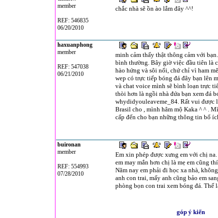
member
chắc nhà sẽ ồn ào lắm đây ^^!
REF: 546835
06/20/2010
haxuanphong
member
minh cảm thấy thật thông cảm với bạn.
bình thường. Bây giờ việc đầu tiên là
REF: 547038
hào hứng và sôi nổi, chứ chỉ vì ham mê
06/21/2010
wep có trực tiếp bóng đá đây bạn lên
và chat voice mình sẽ bình loạn trực t
thòi hơn là ngồi nhà đứa bạn xem đá bó
whydidyouleaveme_84. Rất vui được là
Brasil cho , mình hâm mộ Kaka ^ ^ . M
cấp đến cho bạn những thông tin bổ ích
buironan
member
Em xin phép được xưng em với chị na.
em may mắn hơn chị là mẹ em cũng thí
REF: 554993
Năm nay em phải đi học xa nhà, không 
07/28/2010
anh con trai, mấy anh cũng bảo em san
phòng bọn con trai xem bóng đá. Thế 
góp ý kiến