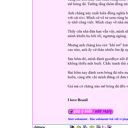
mê bóng đá. Tưởng rằng thêm đồng minh
Anh chàng này xuất hiện đồng nghĩa bố
với cái tivi. Mình cứ vô tư xem cùng h
ty nhờ công việc. Mình chạy về nhà mộ
Thấy cửa nhà đứa bạn vẫn vậy, mình nh
mình khiến họ bối rối, ngượng ngùng.
Nhưng anh chàng kia còn “khí trơ” hơn
cao trào, anh ấy cứ thản nhiên ôm ấp 
Sau hôm đó, mình đành goodbye nốt đị
không thiếu một buổi. Chắc tranh thủ
Hai hôm nay đành xem bóng đá trên mạn
buồn, càng ước chi mình đừng cô đơn t
Giá mà có chàng nào mê bóng đá đến v
I love Brasil
Alert webmaster - Báo webmaster bài viết vi ph
chitnew