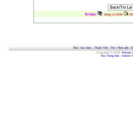
Kí hiệu
:
:
trang cá nhân
:
ch
Nhà
|
Ghi danh
|
Thành Viên
|
Thơ
|
Hình ảnh
|
D
Copyright © 2026
Vietnam 
Hoc Tieng Anh
-
Submit W