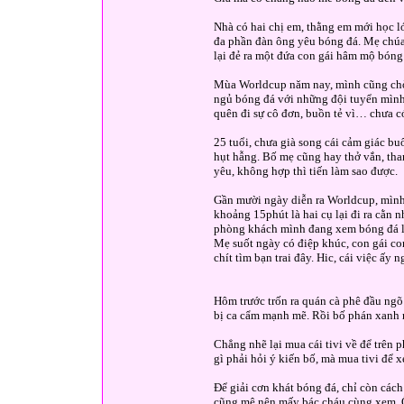
Nhà có hai chị em, thằng em mới học l
đa phần đàn ông yêu bóng đá. Mẹ chúa
lại đẻ ra một đứa con gái hâm mộ bóng
Mùa Worldcup năm nay, mình cũng chờ
ngủ bóng đá với những đội tuyển mình 
quên đi sự cô đơn, buồn tẻ vì… chưa c
25 tuổi, chưa già song cái cảm giác bu
hụt hẫng. Bố mẹ cũng hay thở vắn, th
yêu, không hợp thì tiến làm sao được.
Gần mười ngày diễn ra Worldcup, mình
khoảng 15phút là hai cụ lại đi ra cằn 
phòng khách mình đang xem bóng đá l
Mẹ suốt ngày có điệp khúc, con gái co
chít tìm bạn trai đây. Hic, cái việc ấ
Hôm trước trốn ra quán cà phê đầu ng
bị ca cẩm mạnh mẽ. Rồi bố phán xanh r
Chẳng nhẽ lại mua cái tivi về để trên
gì phải hỏi ý kiến bố, mà mua tivi để 
Để giải cơn khát bóng đá, chỉ còn cá
cũng mê nên mấy bác cháu cùng xem. Ổ