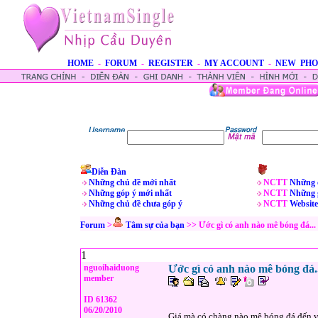
HOME
-
FORUM
-
REGISTER
-
MY ACCOUNT
-
NEW PHO
Diễn Đàn
Những chủ đề mới nhất
NCTT
Những 
Những góp ý mới nhất
NCTT
Những 
Những chủ đề chưa góp ý
NCTT
Website
Forum
>
Tâm sự của bạn
>> Ước gì có anh nào mê bóng đá...
1
nguoihaiduong
Ước gì có anh nào mê bóng đá.
member
ID 61362
06/20/2010
Giá mà có chàng nào mê bóng đá đến vớ