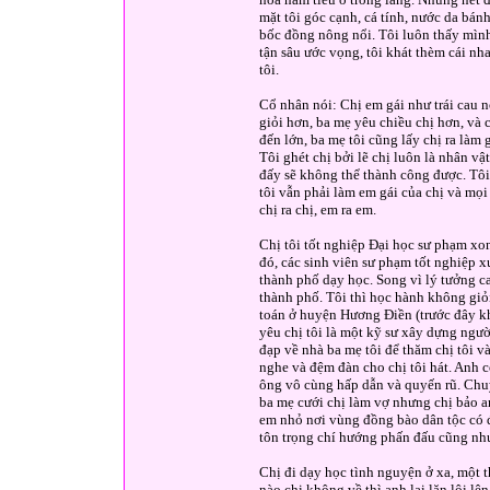
mặt tôi góc cạnh, cá tính, nước da bán
bốc đồng nông nổi. Tôi luôn thấy mình
tận sâu ước vọng, tôi khát thèm cái nh
tôi.
Cổ nhân nói: Chị em gái như trái cau n
giỏi hơn, ba mẹ yêu chiều chị hơn, và
đến lớn, ba mẹ tôi cũng lấy chị ra làm 
Tôi ghét chị bởi lẽ chị luôn là nhân vậ
đấy sẽ không thể thành công được. Tôi 
tôi vẫn phải làm em gái của chị và mọi 
chị ra chị, em ra em.
Chị tôi tốt nghiệp Đại học sư phạm xo
đó, các sinh viên sư phạm tốt nghiệp 
thành phố dạy học. Song vì lý tưởng c
thành phố. Tôi thì học hành không giỏi
toán ở huyện Hương Điền (trước đây kh
yêu chị tôi là một kỹ sư xây dựng ngư
đạp về nhà ba mẹ tôi để thăm chị tôi v
nghe và đệm đàn cho chị tôi hát. Anh c
ông vô cùng hấp dẫn và quyến rũ. Chuyệ
ba mẹ cưới chị làm vợ nhưng chị bảo a
em nhỏ nơi vùng đồng bào dân tộc có đư
tôn trọng chí hướng phấn đấu cũng như
Chị đi dạy học tình nguyện ở xa, một 
nào chị không về thì anh lại lặn lội l