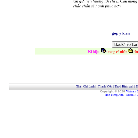
xin gửi nén hương tới chị L. Cầu mong c
chắc chắn sẽ hạnh phúc hơn
góp ý kiến
Kí hiệu
:
:
trang cá nhân
:
ch
Nhà
|
Ghi danh
|
Thành Viên
|
Thơ
|
Hình ảnh
|
D
Copyright © 2026
Vietnam 
Hoc Tieng Anh
-
Submit W