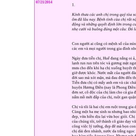
07/21/2014
1.
Kính thưa các anh chị trong quý tòa s
ốm đã lâu nay. Bệnh tình của chị rất n
động và những quyết định lớn trong cuộ
nhẹ cười và buông đúng một câu: Đó là
Con người ai cũng có mệnh số của mình
các em và mọi người trong gia đình nh
Ngày đưa tiễn chị, Huế đang nắng oi ả
lạnh run run trên tóc và gương mặt ngư
mưa cho đến khi hạ chị xuống huyệt thì
giờ được khóc. Nước mắt của người đàn 
đời sao mà xót mặn, mà đau đớn đến thế
Tiễn đưa chị có mấy anh em và các chá
huyện Hương Điền (nay là Phong Điền)
đơn sơ, cô độc của chị làm cho cả gia
nấm mồ mới đắp của chị, ruột gan quặn
Chị và tôi là hai chị em ruột trong gia 
Cùng một ba mẹ sinh ra nhưng bao nhiêu
đẹp, vừa hiền dịu lại vừa học giỏi. Ch
của chúng tôi, trở thành cô giáo dạy v
công việc lý tưởng, đẹp đẽ mà bọn co
chị dài đen nhánh, nước da trắng ngọc 
hoa hàm tiếu ở trong làng. Nhưng nét 