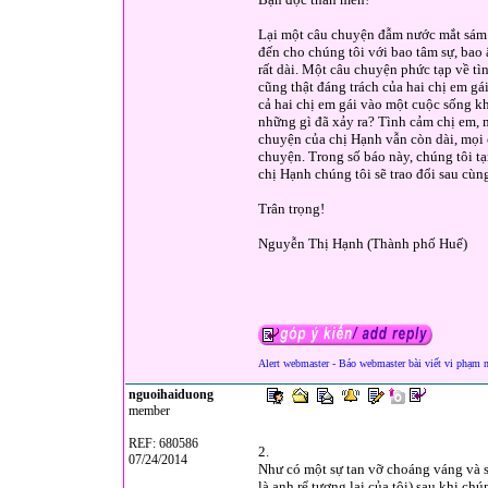
Lại một câu chuyện đẫm nước mắt sám 
đến cho chúng tôi với bao tâm sự, bao
rất dài. Một câu chuyện phức tạp về t
cũng thật đáng trách của hai chị em gá
cả hai chị em gái vào một cuộc sống kh
những gì đã xảy ra? Tình cảm chị em, 
chuyện của chị Hạnh vẫn còn dài, mọi c
chuyện. Trong số báo này, chúng tôi tạ
chị Hạnh chúng tôi sẽ trao đổi sau cùn
Trân trọng!
Nguyễn Thị Hạnh (Thành phố Huế)
Alert webmaster - Báo webmaster bài viết vi phạm 
nguoihaiduong
member
REF: 680586
2.
07/24/2014
Như có một sự tan vỡ choáng váng và sâ
là anh rể tương lai của tôi) sau khi ch