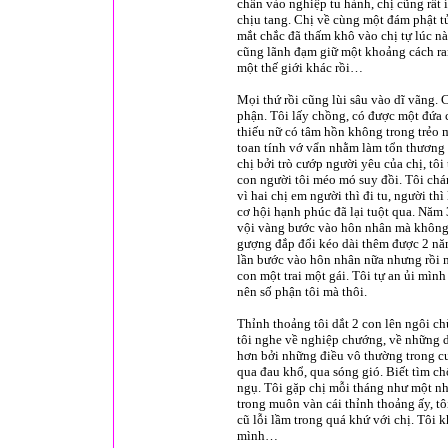
chân vào nghiệp tu hành, chị cũng rất 
chịu tang. Chị về cùng một đám phật t
mắt chắc đã thấm khô vào chị tự lúc n
cũng lãnh đạm giữ một khoảng cách ran
một thế giới khác rồi…
Mọi thứ rồi cũng lùi sâu vào dĩ vãng.
phận. Tôi lấy chồng, có được một đứa co
thiếu nữ có tâm hồn không trong trẻo 
toan tính vớ vẩn nhằm làm tổn thương n
chị bởi trò cướp người yêu của chị, tô
con người tôi méo mó suy đồi. Tôi chá
vì hai chị em người thì đi tu, người t
cơ hội hạnh phúc đã lại tuột qua. Năm 
vội vàng bước vào hôn nhân mà không 
gượng đắp đổi kéo dài thêm được 2 năm, 
lần bước vào hôn nhân nữa nhưng rồi m
con một trai một gái. Tôi tự an ủi mình 
nên số phận tôi mà thôi.
Thỉnh thoảng tôi dắt 2 con lên ngôi ch
tôi nghe về nghiệp chướng, về những d
hơn bởi những điều vô thường trong cu
qua đau khổ, qua sóng gió. Biết tìm c
ngụ. Tôi gặp chị mỗi tháng như một 
trong muôn vàn cái thỉnh thoảng ấy, tô
cũ lỗi lầm trong quá khứ với chị. Tôi 
mình…