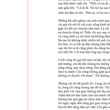
run thốt được mấy lời: “Thôi cô im đi, c
anh gầm lên: “Cô đi đi. Tôi lùi lại sau
Anh ôm đầu rít lên: “Hóa ra, cô là con
Những lời uất nghẹn của anh trượt qua 
chị gái tôi trở về với cuộc sống bình
gặp chị để nói chuyện tâm tình. Là chị
sự chuyện riêng tư. Thấy chị suy sụp vì
và càng lánh xa chị hơn mà không dám gi
Ba mẹ tôi không nhắc nhiều tới anh, b
thì thôi, có ai bắt ép đâu nhưng làm t
nay rồi thì ra đi cũng phải cho đàng h
nói một lời. Cái loại đàn ông bạc lòng
Cuối cùng thì gạt hết mọi sợ hãi, tôi c
mở miệng, chị đã nhẹ nhàng bịt miệng 
sống riêng, lựa chọn riêng. Em đừng n
theo tu hành. Chị cũng không giận gì 
không có duyên với nhau”. Tôi không n
Nhưng chị tôi đã quyết rồi. Lòng chị n
tu, lòng tôi cũng hoang tàn đổ nát. T
đau khổ với cảm giác không thể tha th
chấm dứt trò đùa tình cảm của mình với
không bao giờ gặp lại nhau nữa. Anh ở 
tôi ngày ngày đời sống gói gọn trong 
tha tới đời sống trần tục nữa. Chị gần