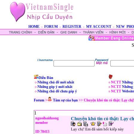
HOME
-
FORUM
-
REGISTER
-
MY ACCOUNT
-
NEW PHO
S
Diễn Đàn
Những chủ đề mới nhất
NCTT
Những 
Những góp ý mới nhất
NCTT
Những 
Những chủ đề chưa góp ý
NCTT
Website
Forum
>
Tâm sự của bạn
>> Chuyện khó tin có thật: Lạy chị
1
nguoihaiduong
Chuyện khó tin có thật: Lạy c
member
Lạy chị! Em đã sám hối kiếp này
ID 78413