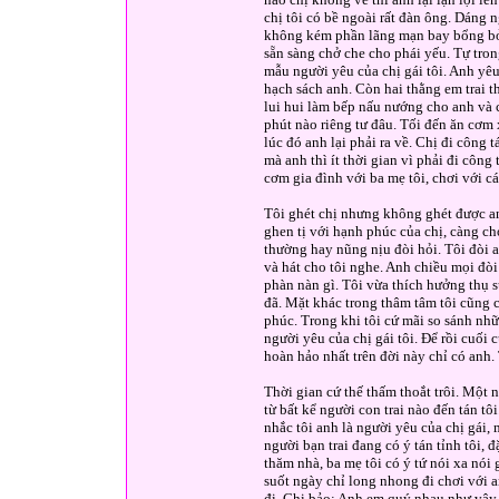
chị tôi có bề ngoài rất đàn ông. Dáng
không kém phần lãng mạn bay bổng bởi 
sẵn sàng chở che cho phái yếu. Tự tro
mẫu người yêu của chị gái tôi. Anh yêu
hạch sách anh. Còn hai thằng em trai t
lui hui làm bếp nấu nướng cho anh và c
phút nào riêng tư đâu. Tối đến ăn cơm 
lúc đó anh lại phải ra về. Chị đi công
mà anh thì ít thời gian vì phải đi côn
cơm gia đình với ba mẹ tôi, chơi với cá
Tôi ghét chị nhưng không ghét được an
ghen tị với hạnh phúc của chị, càng ch
thường hay nũng nịu đòi hỏi. Tôi đòi a
và hát cho tôi nghe. Anh chiều mọi đò
phàn nàn gì. Tôi vừa thích hưởng thụ s
đã. Mặt khác trong thâm tâm tôi cũng 
phúc. Trong khi tôi cứ mãi so sánh nhữ
người yêu của chị gái tôi. Để rồi cuối
hoàn hảo nhất trên đời này chỉ có anh. Tr
Thời gian cứ thế thấm thoắt trôi. Một 
từ bất kể người con trai nào đến tán tô
nhắc tôi anh là người yêu của chị gái
người bạn trai đang có ý tán tỉnh tôi, 
thăm nhà, ba mẹ tôi có ý tứ nói xa nói 
suốt ngày chỉ long nhong đi chơi với an
đi. Chị bảo: Anh em quý nhau như vậy