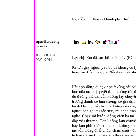
Nguyễn Thị Hạnh (Thành phố Huế)
nguoihaiduong
member
REF: 681104
Lạy chị! Em đã sám hối kiếp này (Kỳ c
08/01/2014
Kể từ ngày người yêu bỏ đi không có lý
bóng âm thầm lặng lẽ. Nỗi đau tình phụ 
Hết hợp đồng đi dạy học ở vùng sâu vù
học nữa mà chị quyết định xuống tóc đi
đủ đường mà chị vẫn không lay chuyển
trưởng thành có tấm chồng, có gia đìn
hành không phải là con đường của chị, 
người con gái tài sắc thùy mị đoan tr
nghe. Chị cười buồn, động viên ba mẹ n
đầy yêu thương. Con không làm chuyện
hay làm phiền tới ba mẹ khi không tự
mẹ vẫn siêng đi lễ chùa, chăm chút v
tu hành. Con tìm thấy ý nghĩa cuộc sốn