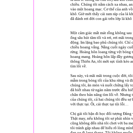
chiều. Chúng tôi nằm cách xa nhau, an
vào một hoang mạc. Cơ thể của anh vồn
khô. Giờ mới thấy cái ram ráp của lá k
đã đánh rơi đời con gái trên lớp lá kh
Một cảm giác mất mát rỗng không sau p
ống sâu hút tăm tối và rơi, rơi mãi tro
động. Im lặng bao phủ chúng tôi. Chỉ 
chiều hoang vắng. Nắng cuối ngày cuốn
rừng. Hoàng hôn loang từng vệt bóng t
hoang mang. Hoàng hôn lấp đầy gương m
thông Thiên An, tôi mới sực tỉnh kéo a
tìm lối về.
Sau này, và mãi mãi trong cuộc đời, tô
mẫm trong bóng tối của khu rừng và đi
chúng tôi, ăn mòn và nuốt chửng lấy to
đã biết nhau từ ngàn năm trước đều hiể
chân theo bản năng tìm lối về. Nhưng 
của chúng tôi, cả hai chúng tôi đều sợ
với thực tại. Ôi, cái thực tại tội lỗi…
Chị gái tôi bận đi học đối tượng Đảng 
Thật may, nếu không tôi sợ phải nhìn 
cũng không đến nhà tôi chơi với ba mẹ
tôi tránh gặp nhau để hiểu rõ lòng mình
đạp xe đi lang thang. Tôi không muốn v