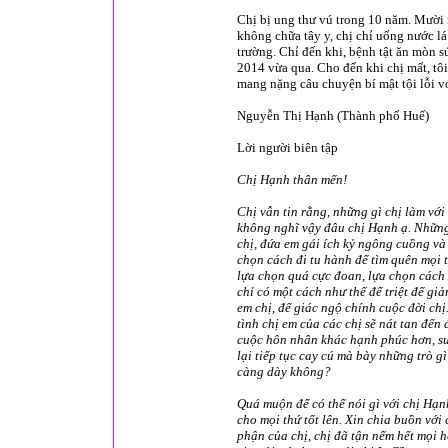
Chị bị ung thư vú trong 10 năm. Mười 
không chữa tây y, chị chỉ uống nước l
trường. Chỉ đến khi, bệnh tật ăn mòn s
2014 vừa qua. Cho đến khi chị mất, tôi 
mang nặng câu chuyện bí mật tội lỗi v
Nguyễn Thị Hạnh (Thành phố Huế)
Lời người biên tập
Chị Hạnh thân mến!
Chị vẫn tin rằng, những gì chị làm với 
không nghĩ vậy đâu chị Hạnh ạ. Những gì
chị, đứa em gái ích kỷ ngông cuồng và 
chọn cách đi tu hành để tìm quên mọi t
lựa chọn quá cực đoan, lựa chọn cách 
chỉ có một cách như thế để triệt để gi
em chị, để giác ngộ chính cuộc đời chị
tình chị em của các chị sẽ nát tan đến
cuộc hôn nhân khác hạnh phúc hơn, sun
lại tiếp tục cay cú mà bày những trò g
càng dày không?
Quá muộn để có thể nói gì với chị Hạn
cho mọi thứ tốt lên. Xin chia buồn 
phận của chị, chị đã tận nếm hết mọi hệ