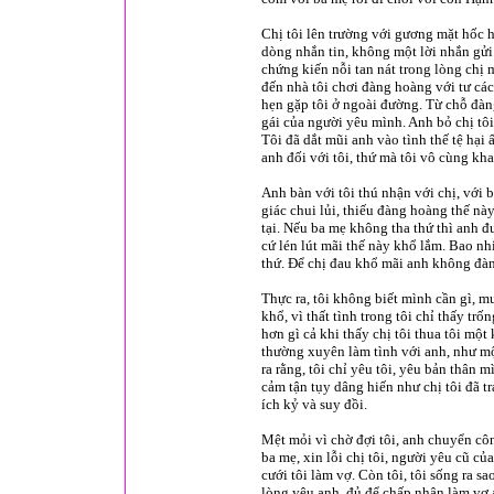
Chị tôi lên trường với gương mặt hốc 
dòng nhắn tin, không một lời nhắn gửi.
chứng kiến nỗi tan nát trong lòng chị 
đến nhà tôi chơi đàng hoàng với tư các
hẹn gặp tôi ở ngoài đường. Từ chỗ đàn
gái của người yêu mình. Anh bỏ chị tôi
Tôi đã dắt mũi anh vào tình thế tệ hạ
anh đối với tôi, thứ mà tôi vô cùng kh
Anh bàn với tôi thú nhận với chị, với
giác chui lủi, thiếu đàng hoàng thế này
tại. Nếu ba mẹ không tha thứ thì anh 
cứ lén lút mãi thế này khổ lắm. Bao nh
thứ. Để chị đau khổ mãi anh không đàn
Thực ra, tôi không biết mình cần gì, mu
khổ, vì thất tình trong tôi chỉ thấy t
hơn gì cả khi thấy chị tôi thua tôi mộ
thường xuyên làm tình với anh, như m
ra rằng, tôi chỉ yêu tôi, yêu bản thân
cảm tận tụy dâng hiến như chị tôi đã 
ích kỷ và suy đồi.
Mệt mỏi vì chờ đợi tôi, anh chuyển côn
ba mẹ, xin lỗi chị tôi, người yêu cũ c
cưới tôi làm vợ. Còn tôi, tôi sống ra s
lòng yêu anh, đủ để chấp nhận làm vợ 