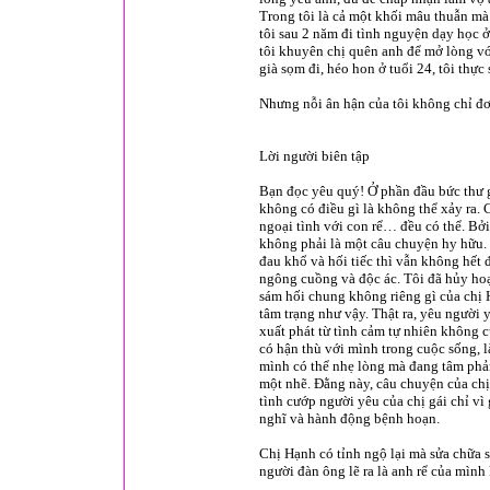
Trong tôi là cả một khối mâu thuẫn mà
tôi sau 2 năm đi tình nguyện dạy học ở
tôi khuyên chị quên anh để mở lòng vớ
già sọm đi, héo hon ở tuổi 24, tôi thực 
Nhưng nỗi ân hận của tôi không chỉ đ
Lời người biên tập
Bạn đọc yêu quý! Ở phần đầu bức thư g
không có điều gì là không thể xảy ra
ngoại tình với con rể… đều có thể. Bởi
không phải là một câu chuyện hy hữu. N
đau khổ và hối tiếc thì vẫn không hết 
ngông cuồng và độc ác. Tôi đã hủy hoạ
sám hối chung không riêng gì của chị 
tâm trạng như vậy. Thật ra, yêu người
xuất phát từ tình cảm tự nhiên không 
có hận thù với mình trong cuộc sống, 
mình có thể nhẹ lòng mà đang tâm phản
một nhẽ. Đằng này, câu chuyện của chị
tình cướp người yêu của chị gái chỉ vì 
nghĩ và hành động bệnh hoạn.
Chị Hạnh có tỉnh ngộ lại mà sửa chữa 
người đàn ông lẽ ra là anh rể của mình