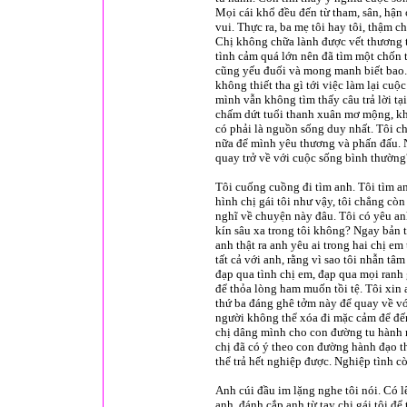
Mọi cái khổ đều đến từ tham, sân, hận
vui. Thực ra, ba mẹ tôi hay tôi, thậm 
Chị không chữa lành được vết thương t
tình cảm quá lớn nên đã tìm một chốn 
cũng yếu đuối và mong manh biết bao. 
không thiết tha gì tới việc làm lại cu
mình vẫn không tìm thấy câu trả lời tạ
chấm dứt tuổi thanh xuân mơ mộng, khá
có phải là nguồn sống duy nhất. Tôi c
nữa để mình yêu thương và phấn đấu. Nh
quay trở về với cuộc sống bình thường
Tôi cuống cuồng đi tìm anh. Tôi tìm an
hình chị gái tôi như vậy, tôi chẳng cò
nghĩ về chuyện này đâu. Tôi có yêu a
kín sâu xa trong tôi không? Ngay bản t
anh thật ra anh yêu ai trong hai chị em
tất cả với anh, rằng vì sao tôi nhẫn tâm
đạp qua tình chị em, đạp qua mọi ranh 
để thỏa lòng ham muốn tồi tệ. Tôi xin a
thứ ba đáng ghê tởm này để quay về với
người không thể xóa đi mặc cảm để đến
chị dâng mình cho con đường tu hành m
chị đã có ý theo con đường hành đạo th
thể trả hết nghiệp được. Nghiệp tình c
Anh cúi đầu im lặng nghe tôi nói. Có l
anh, đánh cắp anh từ tay chị gái tôi để