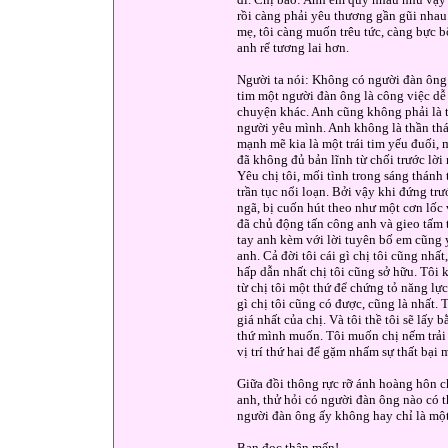
rồi càng phải yêu thương gần gũi nhau
mẹ, tôi càng muốn trêu tức, càng bực 
anh rể tương lai hơn.
Người ta nói: Không có người đàn ông 
tim một người đàn ông là công việc dễ
chuyện khác. Anh cũng không phải là t
người yêu mình. Anh không là thần thá
mạnh mẽ kia là một trái tim yếu đuối,
đã không đủ bản lĩnh từ chối trước lời 
Yêu chị tôi, mối tình trong sáng thánh
trần tục nổi loạn. Bởi vậy khi đứng tr
ngã, bị cuốn hút theo như một cơn lốc 
đã chủ động tấn công anh và gieo tấm 
tay anh kèm với lời tuyên bố em cũng
anh. Cả đời tôi cái gì chị tôi cũng nhấ
hấp dẫn nhất chị tôi cũng sở hữu. Tôi 
từ chị tôi một thứ để chứng tỏ năng lự
gì chị tôi cũng có được, cũng là nhất. 
giá nhất của chị. Và tôi thề tôi sẽ lấ
thứ mình muốn. Tôi muốn chị nếm trải c
vị trí thứ hai để gặm nhấm sự thất bại 
Giữa đồi thông rực rỡ ánh hoàng hôn c
anh, thử hỏi có người đàn ông nào có t
người đàn ông ấy không hay chỉ là m
Bạn đọc thân mến!