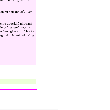
con rất đau khổ đấy. Làm
g chịu được khổ nhọc, mà
sống cùng người ta, con
m được gì hả con. Chỉ cần
ông thể. Hãy nói với chồng
rtise