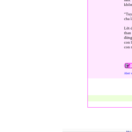
khôn
“Tuy
cha 
Lời 
than
đừng
con 
con r
Alert 
Nhà