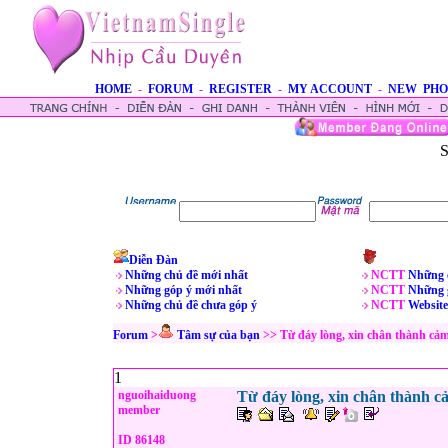
HOME
-
FORUM
-
REGISTER
-
MY ACCOUNT
-
NEW PHO
S
Diễn Đàn
Những chủ đề mới nhất
NCTT
Những 
Những góp ý mới nhất
NCTT
Những 
Những chủ đề chưa góp ý
NCTT
Website
Forum
>
Tâm sự của bạn
>> Từ đáy lòng, xin chân thành cả
1
nguoihaiduong
Từ đáy lòng, xin chân thành c
member
ID 86148