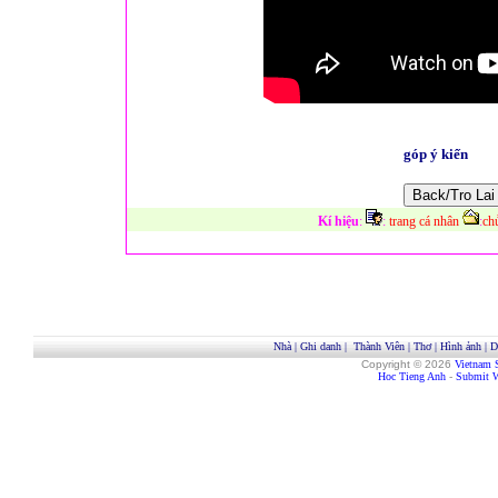
góp ý kiến
Kí hiệu
:
:
trang cá nhân
:
ch
Nhà
|
Ghi danh
|
Thành Viên
|
Thơ
|
Hình ảnh
|
D
Copyright © 2026
Vietnam 
Hoc Tieng Anh
-
Submit W