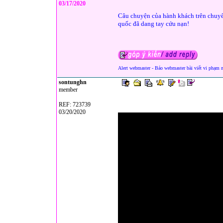
03/17/2020
Câu chuyện của hành khách trên chuyế
quốc đã dang tay cứu nạn!
Alert webmaster - Báo webmaster bài viết vi phạm 
sontunghn
member
REF: 723739
03/20/2020