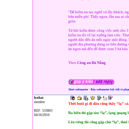
“Để kiểm tra tay nghề và lấy khách, n
bữa miễn phí. Thấy ngon, lần sau ai cũ
giòn.
Từ khi kiếm được công việc mới cho 3
kiểm tra rồi về lại xưởng làm việc. T
người dân đến ăn mỗi ngày một đông. 
người địa phương dựng xe bên đường v
ăn ngon mà đến để được xem 3 bà bán b
Theo
Công an Đà Nẵng
Alert webmaster - Báo webmaster bài viết vi ph
lynhat
member
Thời buổi gì đi đâu cũng thấy “lạ” cả
REF: 533803
Ra biển thì gặp tàu “lạ”, lạng quạng l
04/16/2010
Lên rừng thì cũng gặp chủ “lạ”, thuê 