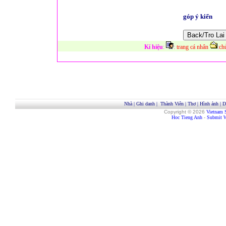
góp ý kiến
Kí hiệu
:
:
trang cá nhân
:
ch
Nhà
|
Ghi danh
|
Thành Viên
|
Thơ
|
Hình ảnh
|
D
Copyright © 2026
Vietnam 
Hoc Tieng Anh
-
Submit W