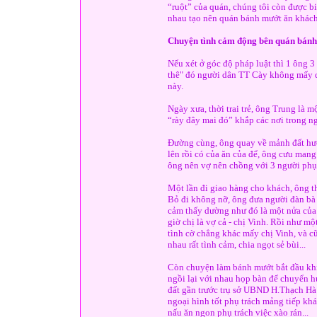
“ruột” của quán, chúng tôi còn được b
nhau tạo nên quán bánh mướt ăn khách
Chuyện tình cảm động bên quán bánh
Nếu xét ở góc độ pháp luật thì 1 ông 
thê" đó người dân TT Cày không mấy q
này.
Ngày xưa, thời trai trẻ, ông Trung là 
“rày đây mai đó” khắp các nơi trong n
Đường cùng, ông quay về mảnh đất hươ
lên rồi có của ăn của để, ông cưu ma
ông nên vợ nên chồng với 3 người phụ 
Một lần đi giao hàng cho khách, ông t
Bỏ đi không nỡ, ông đưa người đàn bà
cảm thấy dường như đó là một nửa của 
giờ chị là vợ cả - chị Vinh. Rồi như m
tình cờ chẳng khác mấy chị Vinh, và cũ
nhau rất tình cảm, chia ngọt sẻ bùi...
Còn chuyện làm bánh mướt bắt đầu khi
ngồi lại với nhau họp bàn để chuyển 
đất gần trước trụ sở UBND H.Thạch Hà 
ngoại hình tốt phụ trách mảng tiếp khác
nấu ăn ngon phụ trách việc xào rán...