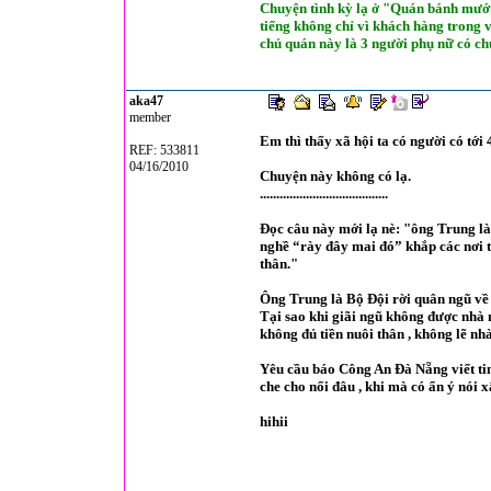
Chuyện tình kỳ lạ ở "Quán bánh mướt
tiếng không chỉ vì khách hàng trong 
chủ quán này là 3 người phụ nữ có c
aka47
member
Em thì thấy xã hội ta có người có tới 
REF: 533811
04/16/2010
Chuyện này không có lạ.
.......................................
Đọc câu này mới lạ nè: "ông Trung là
nghề “rày đây mai đó” khắp các nơi t
thân."
Ông Trung là Bộ Đội rời quân ngũ về 
Tại sao khi giãi ngũ không được nhà n
không đủ tiền nuôi thân , không lẽ nh
Yêu cầu báo Công An Đà Nẵng viết tin
che cho nổi đâu , khi mà có ẩn ý nói x
hihii