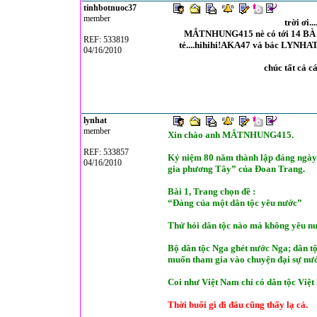
tinhbotnuoc37
member
trời ơi..
MẮTNHUNG415 nè có tới 14 BÀ .bà
REF: 533819
tẻ....hihihi!AKA47 và bác LYNHA
04/16/2010
chúc tất cả c
lynhat
member
Xin chào anh MẮTNHUNG415.
REF: 533857
Kỷ niệm 80 năm thành lập đảng ngày
04/16/2010
gia phương Tây” của Đoan Trang.
Bài 1, Trang chọn đề :
“Đảng của một dân tộc yêu nước”
Thử hỏi dân tộc nào mà không yêu n
Bộ dân tộc Nga ghét nước Nga; dân t
muốn tham gia vào chuyện đại sự nư
Coi như Việt Nam chỉ có dân tộc Việt
Thời buổi gì đi đâu cũng thấy lạ cả.