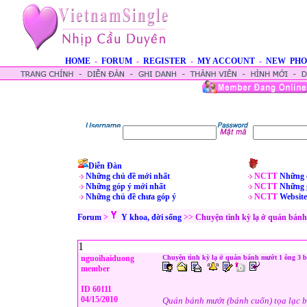
HOME
-
FORUM
-
REGISTER
-
MY ACCOUNT
-
NEW PHO
Diễn Đàn
Những chủ đề mới nhất
NCTT
Những 
Những góp ý mới nhất
NCTT
Những 
Những chủ đề chưa góp ý
NCTT
Website
Forum
>
Y khoa, đời sống
>>
Chuyện tình kỳ lạ ở quán bánh
1
nguoihaiduong
Chuyện tình kỳ lạ ở quán bánh mướt 1 ông 3 
member
ID 60111
04/15/2010
Quán bánh mướt (bánh cuốn) tọa lạc b