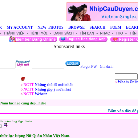
R
-
MY ACCOUNT
-
NEW PHOTOS
-
BROWSE
-
SEARCH
-
POEM
-
ECAR
Sponsored links
Forgot PW
-
Ghi danh
Who is Onli
NCTT
Những chủ đề mới nhất
NCTT
Những góp ý mới nhất
NCTT
Website
Nam lúc nào cũng đẹp...hehe
Bấm vào đây để 
úc nào cũng đẹp...hehe
 thức lực lượng Nữ Quân Nhân Việt Nam.