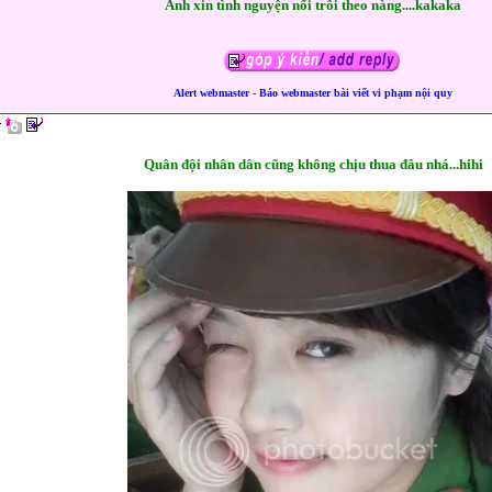
Anh xin tình nguyện nổi trôi theo nàng....kakaka
Alert webmaster - Báo webmaster bài viết vi phạm nội quy
Quân đội nhân dân cũng không chịu thua đâu nhá...hihi