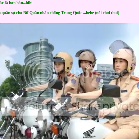
hắc là hơn hẵn...hihi
quân sự cho Nữ Quân nhân chống Trung Quốc ...hehe (nói chơi thui)