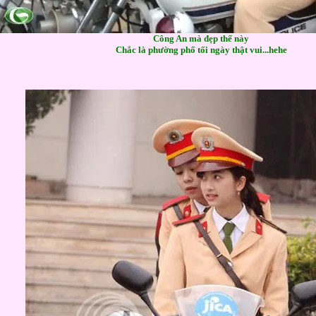
Công An mà đẹp thế này
Chắc là phường phố tối ngày thật vui...hehe