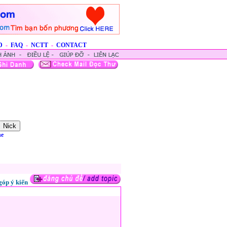
D
-
FAQ
-
NCTT
-
CONTACT
ne
góp ý kiến