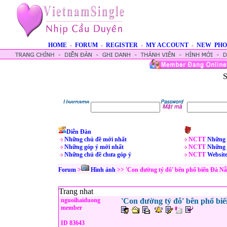
HOME
-
FORUM
-
REGISTER
-
MY ACCOUNT
-
NEW PHO
S
Diễn Đàn
Những chủ đề mới nhất
NCTT
Những 
Những góp ý mới nhất
NCTT
Những 
Những chủ đề chưa góp ý
NCTT
Websit
Forum
>
Hình ảnh
>> 'Con đường tỷ đô' bên phố biển Đà N
Trang nhat
nguoihaiduong
'Con đường tỷ đô' bên phố bi
member
ID 83643