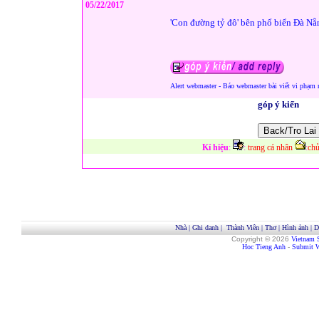
05/22/2017
'Con đường tỷ đô' bên phố biển Đà Nẵ
Alert webmaster - Báo webmaster bài viết vi phạm 
góp ý kiến
Kí hiệu
:
:
trang cá nhân
:
chủ
Nhà
|
Ghi danh
|
Thành Viên
|
Thơ
|
Hình ảnh
|
D
Copyright © 2026
Vietnam 
Hoc Tieng Anh
-
Submit W