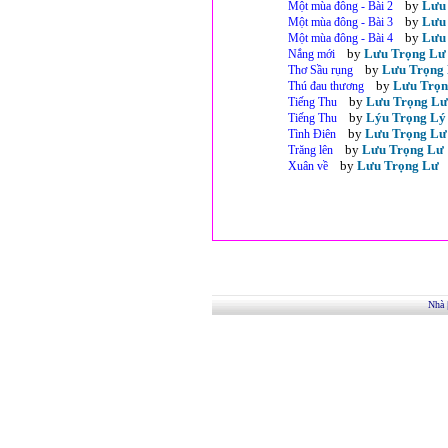
by
Lưu
Một mùa đông - Bài 2
by
Lưu
Một mùa đông - Bài 3
by
Lưu
Một mùa đông - Bài 4
by
Lưu Trọng Lư
Nắng mới
by
Lưu Trọng
Thơ Sầu rụng
by
Lưu Trọn
Thú đau thương
by
Lưu Trọng Lư
Tiếng Thu
by
Lýu Trọng Lý
Tiếng Thu
by
Lưu Trọng Lư
Tình Điên
by
Lưu Trọng Lư
Trăng lên
by
Lưu Trọng Lư
Xuân về
Nhà