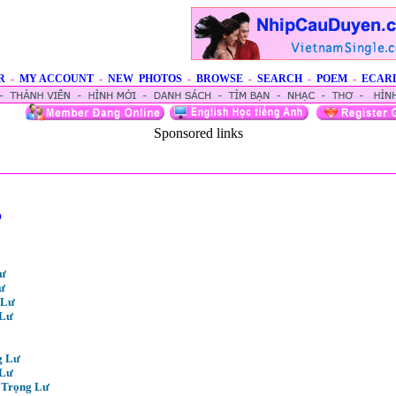
R
-
MY ACCOUNT
-
NEW PHOTOS
-
BROWSE
-
SEARCH
-
POEM
-
ECAR
Sponsored links
o
Lư
ư
 Lư
 Lư
g Lư
 Lư
 Trọng Lư