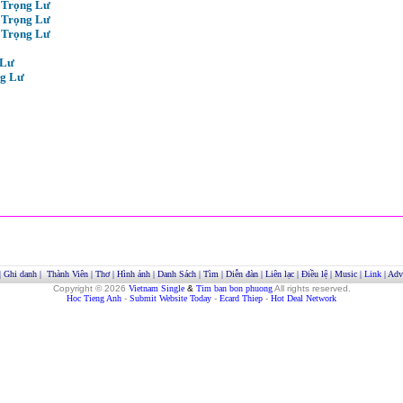
 Trọng Lư
 Trọng Lư
 Trọng Lư
 Lư
g Lư
|
Ghi danh
|
Thành Viên
|
Thơ
|
Hình ảnh
|
Danh Sách
|
Tìm
|
Diễn đàn
|
Liên lạc
|
Điều lệ
|
Music
|
Link
|
Adve
Copyright © 2026
Vietnam Single
&
Tim ban bon phuong
All rights reserved.
Hoc Tieng Anh
-
Submit Website Today
-
Ecard Thiep
-
Hot Deal Network