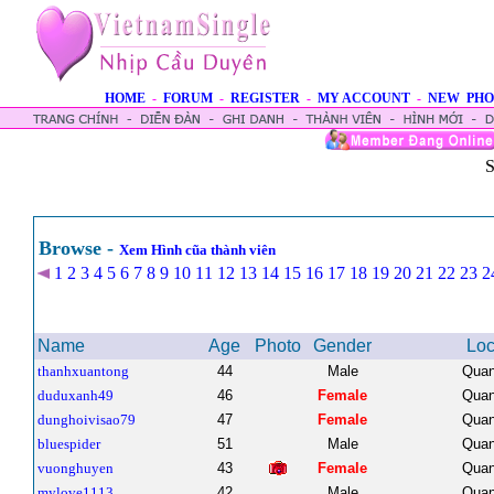
HOME
-
FORUM
-
REGISTER
-
MY ACCOUNT
-
NEW PHO
S
Browse -
Xem Hình cũa thành viên
1
2
3
4
5
6
7
8
9
10
11
12
13
14
15
16
17
18
19
20
21
22
23
2
Name
Age
Photo
Gender
Loc
thanhxuantong
44
Male
Quan
duduxanh49
46
Female
Quan
dunghoivisao79
47
Female
Quan
bluespider
51
Male
Quan
vuonghuyen
43
Female
Quan
mylove1113
42
Male
Quan