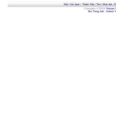
Nhà
|
Ghi danh
|
Thành Viên
|
Thơ
|
Hình ảnh
|
D
Copyright © 2026
Vietnam 
Hoc Tieng Anh
-
Submit W