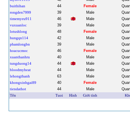
buithihan
44
Female
Quan
rongden7999
39
Male
Quan
timemyeu911
46
Male
Quan
vuxuanloc
39
Male
Quan
lotushlong
48
Female
Quan
hungqn114
42
Male
Quan
phamlongbn
39
Male
Quan
hoacucmoc
46
Female
Quan
xuanthanhru
40
Male
Quan
tungduong14
44
Male
Quan
bloodmyheat
44
Male
Quan
lehongthanh
63
Male
Quan
khongxinhgai89
40
Female
Quan
tiendathot
44
Male
Quan
Tên
Tuoi
Hình
Giới tính
Kh