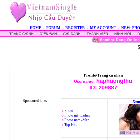
HOME
-
FORUM
-
REGISTER
-
MY ACCOUNT
-
NEW PHO
S
Profile/Trang cá nhân
haphuongthu
Username:
ID:
209887
Sponsored links
Xem
Photo
Photo nử -Ladies
Photo nam -Men
Top Hits