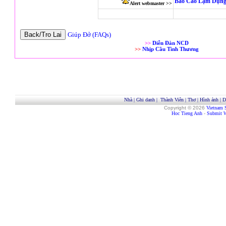
Báo Cáo Lạm Dụng
Alert webmaster >>
Giúp Đở (FAQs)
>>
Diễn Đàn NCD
>>
Nhịp Cầu Tình Thương
Nhà
|
Ghi danh
|
Thành Viên
|
Thơ
|
Hình ảnh
|
D
Copyright © 2026
Vietnam 
Hoc Tieng Anh
-
Submit W