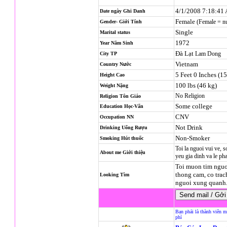
4/1/2008 7:18:41
Date ngày Ghi Danh
Female
(Female = n
Gender- Giới Tính
Single
Marital status
1972
Year Năm Sinh
Đà Lạt
Lam Dong
City TP
Vietnam
Country Nước
5 Feet 0 Inches (1
Height Cao
100 lbs (46 kg)
Weight Nặng
No Religion
Religion
Tôn Giáo
Some college
Education Học-Vấn
CNV
Occupation NN
Not Drink
Drinking Uống Rượu
Non-Smoker
Smoking Hút thuốc
Toi la nguoi vui ve, s
About me Giới thiệu
yeu gia dinh va le pha
Toi muon tim nguoi
thong cam, co tra
Looking Tìm
nguoi xung quanh.
Bạn phải là thành viên m
phí