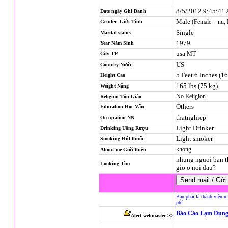
8/5/2012 9:45:41
Date ngày Ghi Danh
Male
(Female = nu,
Gender- Giới Tính
Single
Marital status
1979
Year Năm Sinh
usa
MT
City TP
US
Country Nước
5 Feet 6 Inches (1
Height Cao
165 lbs (75 kg)
Weight Nặng
No Religion
Religion
Tôn Giáo
Others
Education Học-Vấn
thatnghiep
Occupation NN
Light Drinker
Drinking Uống Rượu
Light smoker
Smoking Hút thuốc
khong
About me Giới thiệu
nhung nguoi ban t
Looking Tìm
gio o noi dau?
Bạn phải là thành viên m
phí
Báo Cáo Lạm Dụng
Alert webmaster >>