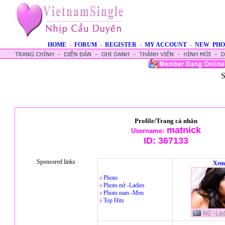
HOME
-
FORUM
-
REGISTER
-
MY ACCOUNT
-
NEW PHO
S
Profile/Trang cá nhân
matnick
Username:
ID:
367133
Sponsored links
Xem
Photo
Photo nử -Ladies
Photo nam -Men
Top Hits