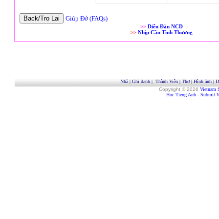
Giúp Đở (FAQs)
>>
Diễn Đàn NCD
>>
Nhịp Cầu Tình Thương
Nhà
|
Ghi danh
|
Thành Viên
|
Thơ
|
Hình ảnh
|
D
Copyright © 2026
Vietnam 
Hoc Tieng Anh
-
Submit W