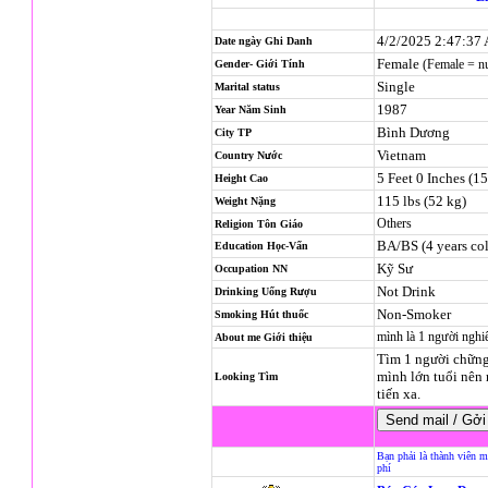
4/2/2025 2:47:37
Date ngày Ghi Danh
Female
(Female = n
Gender- Giới Tính
Single
Marital status
1987
Year Năm Sinh
Bình Dương
City TP
Vietnam
Country Nước
5 Feet 0 Inches (1
Height Cao
115 lbs (52 kg)
Weight Nặng
Others
Religion
Tôn Giáo
BA/BS (4 years col
Education Học-Vấn
Kỹ Sư
Occupation NN
Not Drink
Drinking Uống Rượu
Non-Smoker
Smoking Hút thuốc
mình là 1 người nghi
About me Giới thiệu
Tìm 1 người chững
mình lớn tuổi nên 
Looking Tìm
tiến xa.
Bạn phải là thành viên m
phí