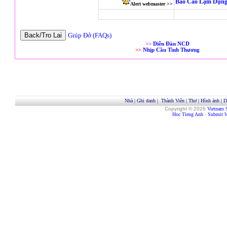
Báo Cáo Lạm Dụng
Alert webmaster >>
Giúp Đở (FAQs)
>>
Diễn Đàn NCD
>>
Nhịp Cầu Tình Thương
Nhà
|
Ghi danh
|
Thành Viên
|
Thơ
|
Hình ảnh
|
D
Copyright © 2026
Vietnam 
Hoc Tieng Anh
-
Submit W