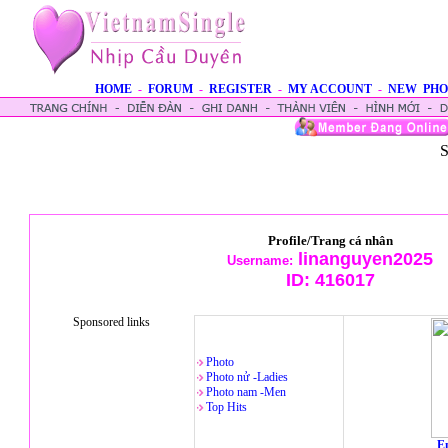
HOME
-
FORUM
-
REGISTER
-
MY ACCOUNT
-
NEW PHO
S
Profile/Trang cá nhân
linanguyen2025
Username:
ID:
416017
Sponsored links
Photo
Photo nử -Ladies
Photo nam -Men
Top Hits
En