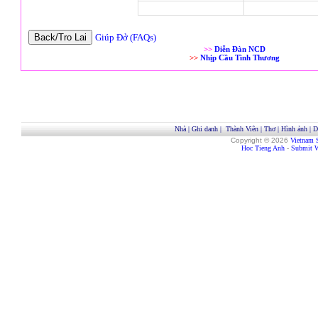
Giúp Đở (FAQs)
>>
Diễn Đàn NCD
>>
Nhịp Cầu Tình Thương
Nhà
|
Ghi danh
|
Thành Viên
|
Thơ
|
Hình ảnh
|
D
Copyright © 2026
Vietnam 
Hoc Tieng Anh
-
Submit W