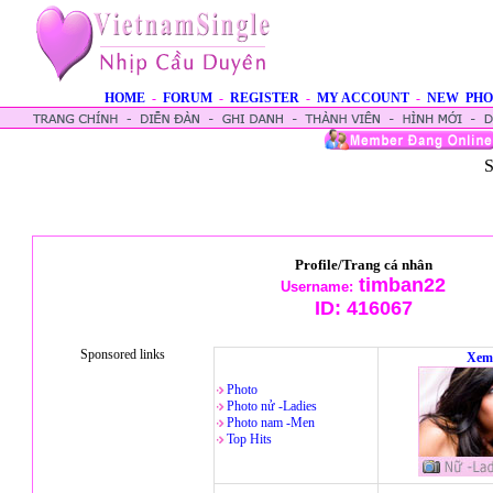
HOME
-
FORUM
-
REGISTER
-
MY ACCOUNT
-
NEW PHO
S
Profile/Trang cá nhân
timban22
Username:
ID:
416067
Sponsored links
Xem
Photo
Photo nử -Ladies
Photo nam -Men
Top Hits