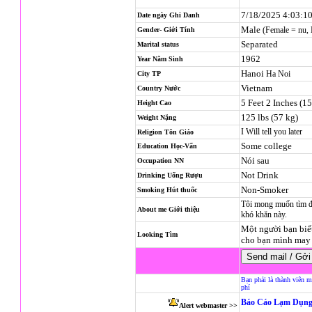
7/18/2025 4:03:1
Date ngày Ghi Danh
Male
(Female = nu,
Gender- Giới Tính
Separated
Marital status
1962
Year Năm Sinh
Hanoi
Ha Noi
City TP
Vietnam
Country Nước
5 Feet 2 Inches (1
Height Cao
125 lbs (57 kg)
Weight Nặng
I Will tell you later
Religion
Tôn Giáo
Some college
Education Học-Vấn
Nói sau
Occupation NN
Not Drink
Drinking Uống Rượu
Non-Smoker
Smoking Hút thuốc
Tôi mong muốn tìm đư
About me Giới thiệu
khó khăn này.
Một người bạn biế
Looking Tìm
cho bạn mình may
Bạn phải là thành viên m
phí
Báo Cáo Lạm Dụng
Alert webmaster >>