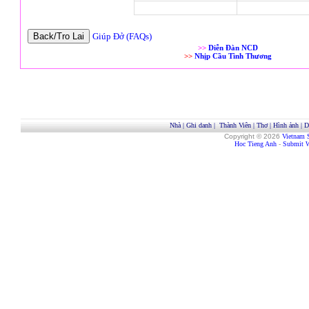
Giúp Đở (FAQs)
>>
Diễn Đàn NCD
>>
Nhịp Cầu Tình Thương
Nhà
|
Ghi danh
|
Thành Viên
|
Thơ
|
Hình ảnh
|
D
Copyright © 2026
Vietnam 
Hoc Tieng Anh
-
Submit W