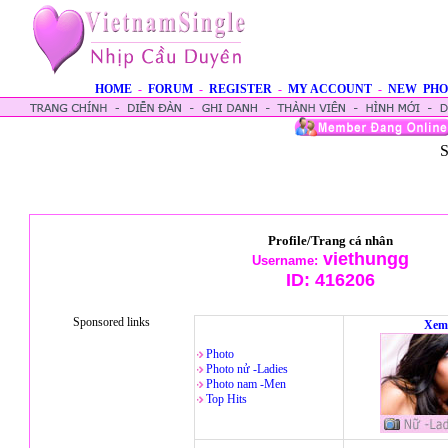
HOME
-
FORUM
-
REGISTER
-
MY ACCOUNT
-
NEW PHO
S
Profile/Trang cá nhân
viethungg
Username:
ID:
416206
Sponsored links
Xem
Photo
Photo nử -Ladies
Photo nam -Men
Top Hits