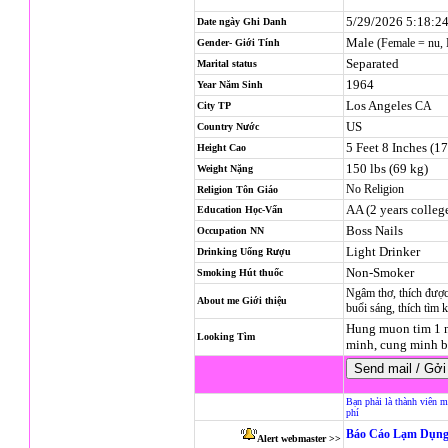
5/29/2026 5:18:2
Date ngày Ghi Danh
Male
(Female = nu,
Gender- Giới Tính
Separated
Marital status
1964
Year Năm Sinh
Los Angeles
CA
City TP
US
Country Nước
5 Feet 8 Inches (1
Height Cao
150 lbs (69 kg)
Weight Nặng
No Religion
Religion
Tôn Giáo
AA (2 years colleg
Education Học-Vấn
Boss Nails
Occupation NN
Light Drinker
Drinking Uống Rượu
Non-Smoker
Smoking Hút thuốc
Ngâm thơ, thích được
About me Giới thiệu
buổi sáng, thích tìm
Hung muon tim 1 n
Looking Tìm
minh, cung minh b
Bạn phải là thành viên m
phí
Báo Cáo Lạm Dụng
Alert webmaster >>