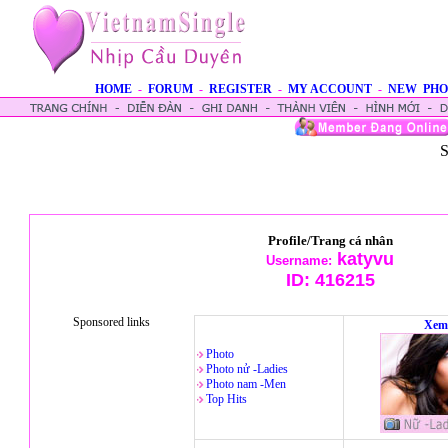
HOME
-
FORUM
-
REGISTER
-
MY ACCOUNT
-
NEW PHO
S
Profile/Trang cá nhân
katyvu
Username:
ID:
416215
Sponsored links
Xem
Photo
Photo nử -Ladies
Photo nam -Men
Top Hits