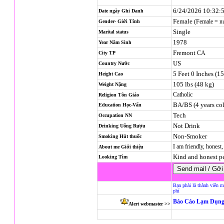
6/24/2026 10:32:
Date ngày Ghi Danh
Female
(Female = n
Gender- Giới Tính
Single
Marital status
1978
Year Năm Sinh
Fremont
CA
City TP
US
Country Nước
5 Feet 0 Inches (1
Height Cao
105 lbs (48 kg)
Weight Nặng
Catholic
Religion
Tôn Giáo
BA/BS (4 years col
Education Học-Vấn
Tech
Occupation NN
Not Drink
Drinking Uống Rượu
Non-Smoker
Smoking Hút thuốc
I am friendly, honest
About me Giới thiệu
Kind and honest p
Looking Tìm
Bạn phải là thành viên m
phí
Báo Cáo Lạm Dụng
Alert webmaster >>