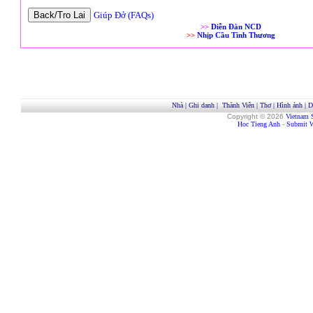
Giúp Đở (FAQs)
>>
Diễn Đàn NCD
>>
Nhịp Cầu Tình Thương
Nhà
|
Ghi danh
|
Thành Viên
|
Thơ
|
Hình ảnh
|
D
Copyright © 2026
Vietnam 
Hoc Tieng Anh
-
Submit W