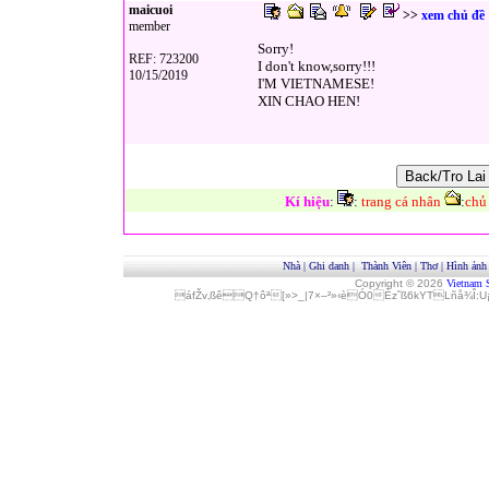
maicuoi
>>
xem chủ đề
member
Sorry!
REF: 723200
I don't know,sorry!!!
10/15/2019
I'M VIETNAMESE!
XIN CHAO HEN!
Kí hiệu
:
:
trang cá nhân
:
chủ
Nhà
|
Ghi danh
|
Thành Viên
|
Thơ
|
Hình ảnh
Copyright © 2026
Vietnam 
áfŽv‚ßêQ†ôª[»>_|7×–²»‹èÓ0Èz˜ß6kYTLñå¾Î