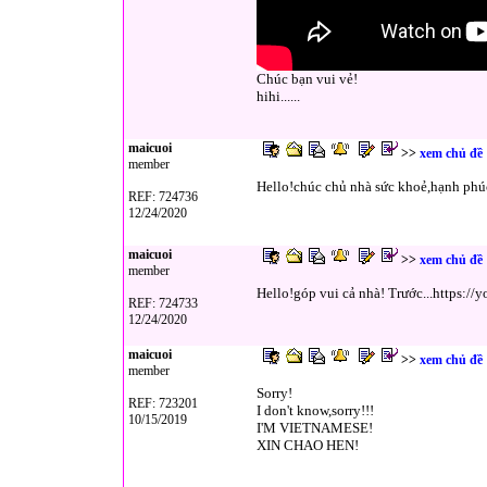
Chúc bạn vui vẻ!
hihi......
maicuoi
>>
xem chủ đề
member
Hello!chúc chủ nhà sức khoẻ,hạnh phú
REF: 724736
12/24/2020
maicuoi
>>
xem chủ đề
member
Hello!góp vui cả nhà! Trước...https:/
REF: 724733
12/24/2020
maicuoi
>>
xem chủ đề
member
Sorry!
REF: 723201
I don't know,sorry!!!
10/15/2019
I'M VIETNAMESE!
XIN CHAO HEN!