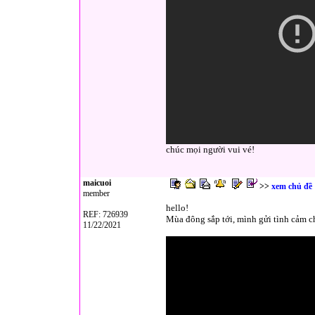
chúc mọi người vui vé!
maicuoi
>>
xem chủ đề
member
hello!
REF: 726939
Mùa đông sắp tới, mình gửi tình cảm c
11/22/2021