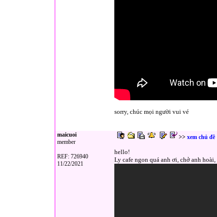
sorry, chúc mọi người vui vé
maicuoi
>>
xem chủ đề
member
hello!
REF: 726940
Ly cafe ngon quá anh ơi, chở anh hoài, 
11/22/2021