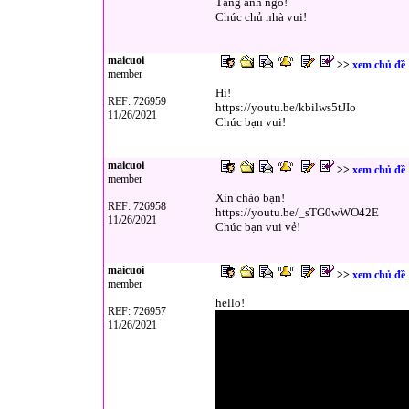
Tặng anh ngò!
Chúc chủ nhà vui!
maicuoi
>>
xem chủ đề
member
Hi!
REF: 726959
https://youtu.be/kbilws5tJIo
11/26/2021
Chúc bạn vui!
maicuoi
>>
xem chủ đề
member
Xin chào bạn!
REF: 726958
https://youtu.be/_sTG0wWO42E
11/26/2021
Chúc bạn vui vẻ!
maicuoi
>>
xem chủ đề
member
hello!
REF: 726957
11/26/2021