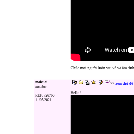
Chúc mọi người luôn vui vẻ và âm tính vớ
maicuoi
>>
xem chủ đề
member
Hello!
REF: 726766
11/05/2021