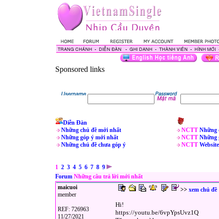
Sponsored links
Diễn Đàn
Những chủ đề mới nhất
NCTT
Những 
Những góp ý mới nhất
NCTT
Những 
Những chủ đề chưa góp ý
NCTT
Website
1
2
3
4
5
6
7
8
9
Forum
Những câu trả lời mới nhất
maicuoi
>>
xem chủ đề
member
Hi!
REF: 726963
https://youtu.be/6vpYpsUvz1Q
11/27/2021