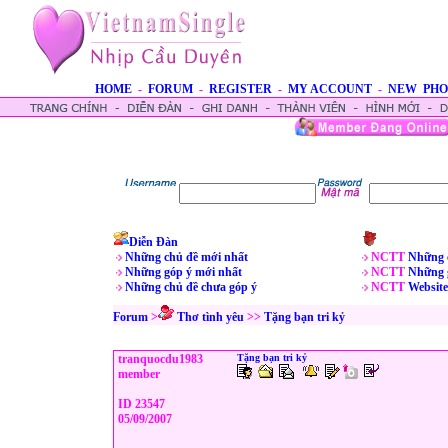
HOME
-
FORUM
-
REGISTER
-
MY ACCOUNT
-
NEW PHO
Diễn Đàn
Những chủ đề mới nhất
NCTT
Những 
Những góp ý mới nhất
NCTT
Những 
Những chủ đề chưa góp ý
NCTT
Website
Forum
>
Thơ tình yêu
>>
Tặng bạn tri kỷ
tranquocdu1983
Tặng bạn tri kỷ
member
ID 23547
05/09/2007