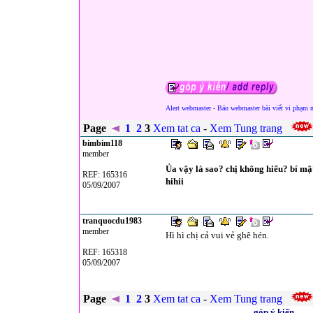
Alert webmaster - Báo webmaster bài viết vi phạm 
Page
1
2
3
Xem tat ca
-
Xem Tung trang
bimbim118
member
Ủa vậy là sao? chị không hiểu? bí mật
REF: 165316
hihii
05/09/2007
tranquocdu1983
member
Hì hì chị cả vui vẻ ghê hén.
REF: 165318
05/09/2007
Page
1
2
3
Xem tat ca
-
Xem Tung trang
góp ý kiến