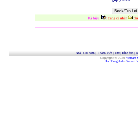
Kí hiệu
:
:
trang cá nhân
:
ch
Nhà
|
Ghi danh
|
Thành Viên
|
Thơ
|
Hình ảnh
|
D
Copyright © 2026
Vietnam 
Hoc Tieng Anh
-
Submit W