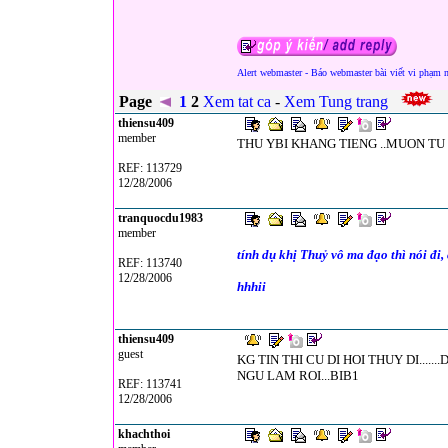
Alert webmaster - Báo webmaster bài viết vi phạm 
Page
1
2
Xem tat ca
-
Xem Tung trang
thiensu409
member
THU YBI KHANG TIENG ..MUON TU I
REF: 113729
12/28/2006
tranquocdu1983
member
tính dụ khị Thuỷ vô ma đạo thì nói đi
REF: 113740
12/28/2006
hhhii
thiensu409
guest
KG TIN THI CU DI HOI THUY DI....
NGU LAM ROI...BIB1
REF: 113741
12/28/2006
khachthoi