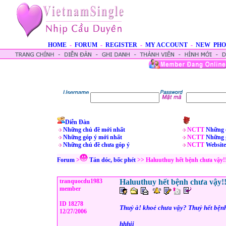
HOME
-
FORUM
-
REGISTER
-
MY ACCOUNT
-
NEW PHO
Diễn Đàn
Những chủ đề mới nhất
NCTT
Những 
Những góp ý mới nhất
NCTT
Những 
Những chủ đề chưa góp ý
NCTT
Website
Forum
>
Tán dóc, bốc phét
>> Haluuthuy hết bệnh chưa vậy!
tranquocdu1983
Haluuthuy hết bệnh chưa vậy!
member
ID 18278
Thuỷ à! khoẻ chưa vậy? Thuỷ hết bện
12/27/2006
hhhii