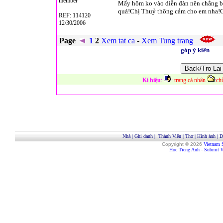
member
Mấy hôm ko vào diễn đàn nên chẳng biế
quá!Chị Thuỷ thông cảm cho em nha!Gi
REF: 114120
12/30/2006
Page
1
2
Xem tat ca
-
Xem Tung trang
góp ý kiến
Kí hiệu
:
:
trang cá nhân
:
ch
Nhà
|
Ghi danh
|
Thành Viên
|
Thơ
|
Hình ảnh
|
D
Copyright © 2026
Vietnam 
Hoc Tieng Anh
-
Submit W