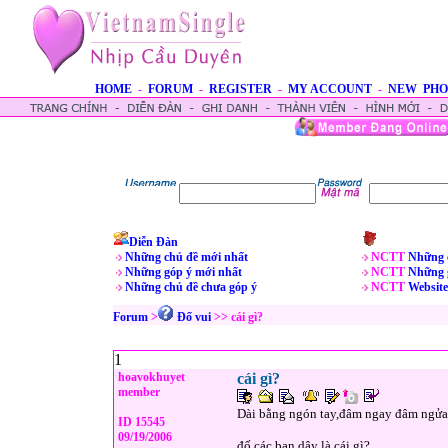
HOME
-
FORUM
-
REGISTER
-
MY ACCOUNT
-
NEW PHO
Diễn Đàn
Những chủ đề mới nhất
NCTT
Những 
Những góp ý mới nhất
NCTT
Những 
Những chủ đề chưa góp ý
NCTT
Website
Forum
>
Ðố vui
>> cái gì?
1
hoavokhuyet
cái gì?
member
Dài bằng ngón tay,đâm ngay đâm ngửa,
ID 15545
09/19/2006
đố các bạn dây là cái gì?