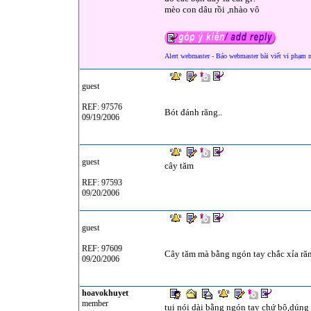
mèo con dâu rồi ,nhào vô
Alert webmaster - Báo webmaster bài viết vi phạm 
guest
REF: 97576
Bót đánh răng..
09/19/2006
guest
cây tăm
REF: 97593
09/20/2006
guest
REF: 97609
Cây tăm mà bằng ngón tay chắc xỉa răng
09/20/2006
hoavokhuyet
member
tui nói dài bằng ngón tay chứ bộ,dúng 