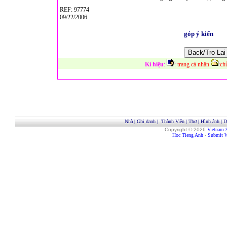
REF: 97774
09/22/2006
góp ý kiến
Kí hiệu
:
:
trang cá nhân
:
ch
Nhà
|
Ghi danh
|
Thành Viên
|
Thơ
|
Hình ảnh
|
D
Copyright © 2026
Vietnam 
Hoc Tieng Anh
-
Submit W