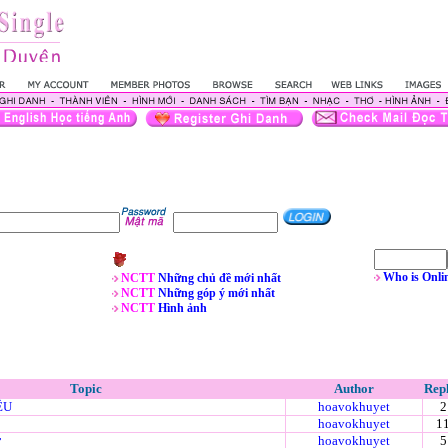
Who is Onli
NCTT
Những chủ đề mới nhất
NCTT
Những góp ý mới nhất
NCTT
Hình ảnh
Topic
Author
Repl
ÊU
hoavokhuyet
2
hoavokhuyet
1
ờ
hoavokhuyet
5