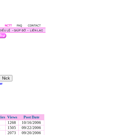
ne
ies
Views
Post Date
1268
10/16/2006
1
1505
09/22/2006
2073
09/20/2006