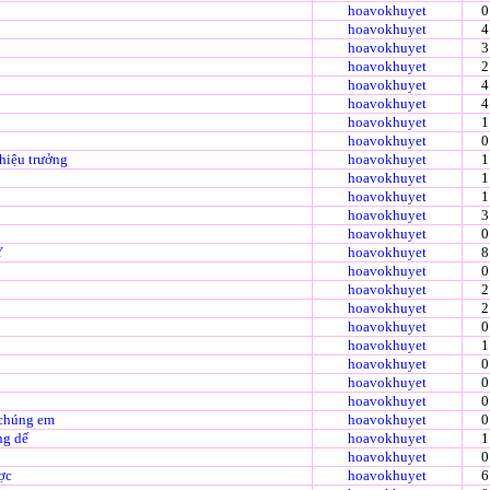
hoavokhuyet
0
hoavokhuyet
4
hoavokhuyet
3
hoavokhuyet
2
hoavokhuyet
4
hoavokhuyet
4
hoavokhuyet
1
hoavokhuyet
0
 hiệu trưởng
hoavokhuyet
1
hoavokhuyet
1
hoavokhuyet
1
hoavokhuyet
3
hoavokhuyet
0
Y
hoavokhuyet
8
hoavokhuyet
0
hoavokhuyet
2
hoavokhuyet
2
hoavokhuyet
0
hoavokhuyet
1
hoavokhuyet
0
hoavokhuyet
0
hoavokhuyet
0
o chúng em
hoavokhuyet
0
ng dế
hoavokhuyet
1
hoavokhuyet
0
ược
hoavokhuyet
6