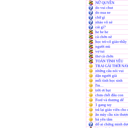
NỮ QUYỀN
do vui chut
do nua ne
chữ gì
nhào vô nè
cái gì?
he he he
cà chớn nè
học trò-cô giáo-thầy
người mù
vợ tui
thơ cà chớn
TOÁN TÌNH YÊU
TRAI GÁI THỜI NA
những câu nói vui
dặn người già
mối tình học sinh
I'm....
trời ơi hụt
chưa chết đâu con
Ford và thượng dế
1 gang tay
trả lại giáo viên ch
ăn mày cầu xin thượ
bà yên tâm
dố ai chứng minh d