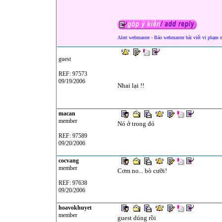
Alert webmaster - Báo webmaster bài viết vi phạm 
guest
REF: 97573
09/19/2006
Nhai lại !!
macan
member
Nó ở trong đó
REF: 97589
09/20/2006
cocvang
member
Cơm no... bò cưỡi!
REF: 97638
09/20/2006
hoavokhuyet
member
guest dúng rồi