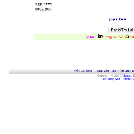
REF: 97771
09/22/2006
góp ý kiến
Kí hiệu
:
:
trang cá nhân
:
ch
Nhà
|
Ghi danh
|
Thành Viên
|
Thơ
|
Hình ảnh
|
D
Copyright © 2026
Vietnam 
Hoc Tieng Anh
-
Submit W