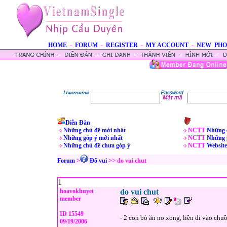
HOME
-
FORUM
-
REGISTER
-
MY ACCOUNT
-
NEW PHO
Diễn Đàn
Những chủ đề mới nhất
NCTT
Những 
Những góp ý mới nhất
NCTT
Những 
Những chủ đề chưa góp ý
NCTT
Website
Forum
>
Ðố vui
>> do vui chut
1
hoavokhuyet
do vui chut
member
ID 15549
- 2 con bò ăn no xong, liền đi vào chuồ
09/19/2006