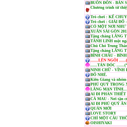
BUÔN ĐÔN - BẢN S
Chương trình từ thiệ
Trò chơi : KỂ CHUY
Trò chơi : GIẢI ĐỐ 
CÓ MỘT NƠI NHƯ T
XUÂN SÀI GÒN 20
Tặng chàng LÃNG T
TÁNH LINH một ngà
Chú Chó Trung Thàn
Tặng chàng LÃNG T
BÌNH CHÂU - BÌN
.......LÊN NGÔI .....
......TÁN DÓC .......
NINH CHỮ - VĨNH
ĐỐ NHÉ.
Kiên Giang và nhóm
PHÚ QUÝ TRONG XA
LÃNG MẠN TÌNH....
AI ĐI PHAN THIẾT .
CÀ MAU - Nơi tận c
AI ĐI PHÚ QUÝ ĂN
QUÁN MỚI
LOVE STORY
CHỈ MỘT CÂU THÔI
OISHIYAKI