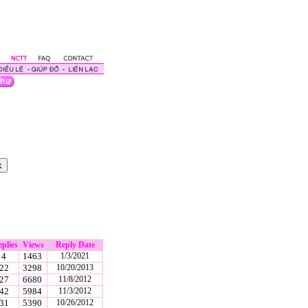
plies
Views
Reply Date
4
1463
1/3/2021
22
3298
10/20/2013
27
6680
11/8/2012
42
5984
11/3/2012
31
5390
10/26/2012