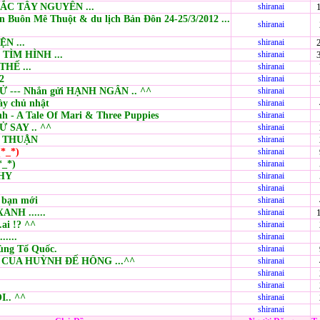
ẮC TÂY NGUYÊN ...
shiranai
n Buôn Mê Thuột & du lịch Bản Đôn 24-25/3/2012 ...
shiranai
ỆN ...
shiranai
- TÌM HÌNH ...
shiranai
HẾ ...
shiranai
12
shiranai
Ử --- Nhắn gửi HẠNH NGÂN .. ^^
shiranai
y chủ nhật
shiranai
h - A Tale Of Mari & Three Puppies
shiranai
Ử SAY .. ^^
shiranai
H THUẬN
shiranai
.(*_*)
shiranai
(*_*)
shiranai
 HY
shiranai
shiranai
 bạn mới
shiranai
NH ......
shiranai
ai !? ^^
shiranai
.....
shiranai
ùng Tổ Quốc.
shiranai
 CUA HUỲNH ĐẾ HÔNG ...^^
shiranai
shiranai
shiranai
.. ^^
shiranai
shiranai