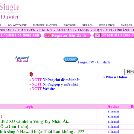
Forgot PW
-
Ghi danh
Who is Online
NCTT
Những chủ đề mới nhất
NCTT
Những góp ý mới nhất
NCTT
Website
Topic
Author
Re
shiranai
 !
shiranai
CLB 2 XU và nhóm Vòng Tay Nhân Ái...
shiranai
..(Còn 1 câu)..
shiranai
inh sống ở Hawaii hoặc Thái Lan không ...???
shiranai